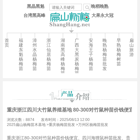
黑晶黑魁
晚稻晚熟
台湾黑高峰
大果永大冠
首
福
漳
浙
湖
广
安
晚
早
扁
页
建
州
江
南
西
海
熟
熟
山
东
水
仙
黑
大
王
杨
杨
旅
魁
晶
居
高
黑
子
梅
梅
游
杨
杨
杨
峰
炭
杨
苗
树
梅
梅
梅
杨
杨
梅
批
苗
苗
苗
苗
梅
梅
苗
发
苗
苗
重庆浙江四川大竹鼠养殖基地 80-300对竹鼠种苗价钱便宜
浏览次数：8874
发布时间：2025/08/13 12:00
2025扁山杨梅苗木基地
>
重庆杨梅苗批发
>
万州区杨梅苗批发
重庆浙江
80-300对竹鼠种苗价钱便宜、四川海狸鼠种苗批发、贵