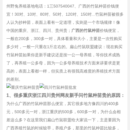
州野兔养殖基地电话：1三507540047、广西的竹鼠种苗价钱便
宜！
30对、
10对、
80对、
50对、120
对、1
50对...
竹鼠种苗被很多
人认为抄种苗，表面上看有一定道理，实则是一个市场规律！像
中国的重庆、浙江、四川、贵州贵；
广西的竹鼠种苗
价钱便宜，
一般在200多，300多一对，具体看量和大小，主要是一次性购买
多少对，一般一只重在1斤左右的。扁山竹鼠联盟建议：现在购买
竹鼠种苗如果你是新手建议还是按一公一母养殖，等你技术成熟
了，再养殖一公多母，因为一公多母养殖技术方面来讲要求是更
高的，表面上看都一样，但实质上有很我高难度的养殖技术方面
的差别。
1、很多重庆浙江四川贵州网友新手问竹鼠种苗贵的原因：
为什么广西的竹鼠种苗那么便宜，其它很多地方像四川的400多
元，500多元一对，浙江重庆的500多，600多一对，为什么会相
差这么多？在这里我们扁山竹鼠联盟给大家说一下，主是要因为
广西养殖竹鼠的时候较早，养殖户多，那里的竹鼠种苗比较多，