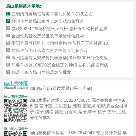
扁山杨梅苗木基地:
1
三明清流灵地低价黄羊和几头波羊30头左右
2
赣州小养殖场出租养土鸡山鸡肉兔可以
3
参观2025广东龙柏黑松罗汉松 惠州五针松树苗盆景
4
全国铁观音农产品批发市场价格信息网
5
衡阳竹鼠养殖吃什么饲料食物 种苗竹子玉米甘蔗 10
6
竹鼠种苗为什么这么贵大中能长到多少斤
7
漳州这里有大规模竹鼠养殖场(漳州6800只种兔肉兔
8
只要掌握这10项2025金线莲的种植技术 只能健康成
9
仙居土鸡农场自养仙居鸡苗批发
扁山特产店(百度爱采购平台店铺)
扁山水果苗木场：
13328738875
高产嫁接良种油茶
树苗,茶叶苗,龙眼,荔枝,葡萄,嘉宝果,脆蜜,脆皮金柑橘
子,橙子,脐橙,琵琶,百香果,梨子,李子,桃子,芭乐,油桃,
绿化苗批发
扁山杨梅苗木基地：
13507540047
专业良种东魁,早