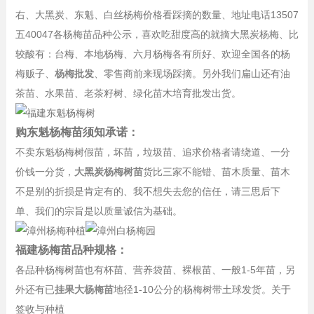
右、大黑炭、东魁、白丝杨梅价格看踩摘的数量、地址电话13507
五40047各杨梅苗品种公示，喜欢吃甜度高的就摘大黑炭杨梅、比
较酸有：台梅、本地杨梅、六月杨梅各有所好、欢迎全国各的杨
梅贩子、
杨梅批发
、零售商前来现场踩摘。另外我们扁山还有油
茶苗、水果苗、老茶籽树、绿化苗木培育批发出货。
购东魁杨梅苗须知承诺：
不卖东魁杨梅树假苗，坏苗，垃圾苗、追求价格者请绕道、一分
价钱一分货，
大黑炭杨梅树苗
货比三家不能错、苗木质量、苗木
不是别的折损是肯定有的、我不想失去您的信任，请三思后下
单、我们的宗旨是以质量诚信为基础。
福建杨梅苗品种规格：
各品种杨梅树苗也有杯苗、营养袋苗、裸根苗、一般1-5年苗，另
外还有已
挂果大杨梅苗
地径1-10公分的杨梅树带土球发货。关于
签收与种植