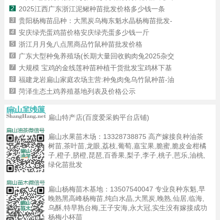
2
2025江西广东浙江泥鳅种苗批发价格多少钱一条
3
贵阳杨梅苗品种：大黑炭乌梅东魁水晶杨梅苗批发-
4
安庆绿壳蛋鸡苗价格安庆绿壳蛋多少钱一斤
5
浙江月月兔八点黑商品竹鼠种苗批发价格
6
广东大型种兔养殖场(长期大量回收购肉兔2025杂交
7
大规模 宝鸡的金线莲种苗种植干货批发宝鸡林下基
8
福建龙岩扁山家庭农场主营:种兔肉兔乌竹鼠种苗-油
9
菏泽生态土鸡养殖基地列表及价格公示
扁山特产店(百度爱采购平台店铺)
扁山水果苗木场：
13328738875
高产嫁接良种油茶
树苗,茶叶苗,龙眼,荔枝,葡萄,嘉宝果,脆蜜,脆皮金柑橘
子,橙子,脐橙,琵琶,百香果,梨子,李子,桃子,芭乐,油桃,
绿化苗批发
扁山杨梅苗木基地：
13507540047
专业良种东魁,早
晚熟黑高峰杨梅苗,纯白水晶,大黑炭,晚熟,仙居,临海,
乌酥,特早熟台梅,王子安海,永大冠,实生没有嫁接成功
杨梅小杯苗