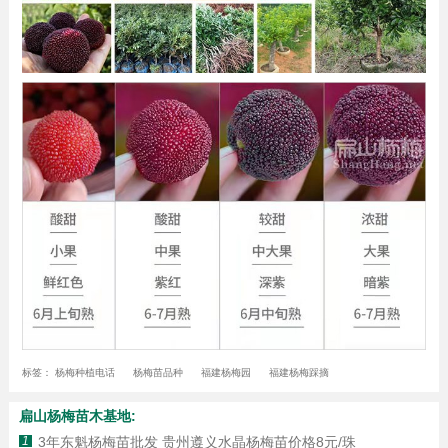
标签：
杨梅种植电话
杨梅苗品种
福建杨梅园
福建杨梅踩摘
扁山杨梅苗木基地:
1
3年东魁杨梅苗批发 贵州遵义水晶杨梅苗价格8元/珠