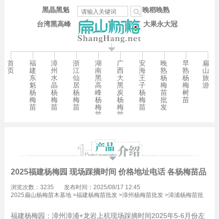
黑晶黑魁
晚稻晚熟
台湾黑高峰
大果永大冠
首
福
漳
浙
湖
广
安
晚
早
扁
页
建
州
江
南
西
海
熟
熟
山
东
水
仙
黑
大
王
杨
杨
旅
魁
晶
居
高
黑
子
梅
梅
游
杨
杨
杨
峰
炭
杨
苗
树
梅
梅
梅
杨
杨
梅
批
苗
苗
苗
苗
梅
梅
苗
发
苗
苗
2025福建杨梅园 现场踩摘时间 价格地址电话 各杨梅苗品种-
浏览次数：3235
发布时间：2025/08/17 12:45
2025扁山杨梅苗木基地
>
福建杨梅苗批发
>
漳州杨梅苗批发
>
漳浦杨梅苗批
发
福建杨梅园：漳州漳浦+龙岩上杭现场踩摘时间2025年5-6月份左