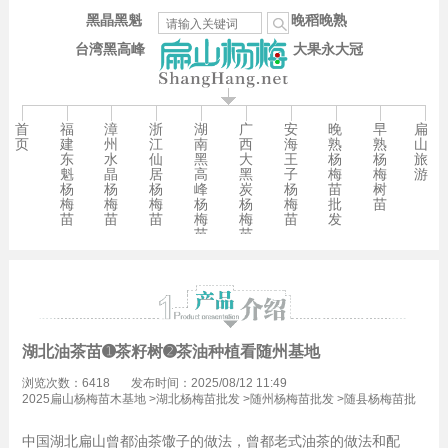
黑晶黑魁
晚稻晚熟
台湾黑高峰
大果永大冠
首
福
漳
浙
湖
广
安
晚
早
扁
页
建
州
江
南
西
海
熟
熟
山
东
水
仙
黑
大
王
杨
杨
旅
魁
晶
居
高
黑
子
梅
梅
游
杨
杨
杨
峰
炭
杨
苗
树
梅
梅
梅
杨
杨
梅
批
苗
苗
苗
苗
梅
梅
苗
发
苗
苗
湖北油茶苗➊茶籽树➋茶油种植看随州基地
浏览次数：6418
发布时间：2025/08/12 11:49
2025扁山杨梅苗木基地
>
湖北杨梅苗批发
>
随州杨梅苗批发
>
随县杨梅苗批
发
中国湖北扁山曾都油茶馓子的做法，曾都老式油茶的做法和配