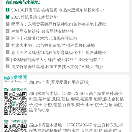
扁山杨梅苗木基地:
1
50-100颗资阳白杨梅苗卖 水晶大黑炭东魁杨梅多少
2
2025竹鼠养殖技术新趋势
3
哪里有：东莞卖买商品竹鼠种兔肉兔养殖基地电话批
4
种植网友情链接 致富网站友情链接
5
林下土鸡散养技术培训班现在开班啦
6
甘肃大中的土鸡苗孵化基地 兰州种蛋孵化基地
7
扁山茂名金线莲组培种苗培育规模化生产批发基地公
8
[BS杨梅苗]南平大小杯苗 硬丝软丝 1-3公分冠幅2-4
9
遵义竹鼠养殖基地 种苗主要技术关键(160对种苗肠
扁山特产店(百度爱采购平台店铺)
扁山水果苗木场：
13328738875
高产嫁接良种油茶
树苗,茶叶苗,龙眼,荔枝,葡萄,嘉宝果,脆蜜,脆皮金柑橘
子,橙子,脐橙,琵琶,百香果,梨子,李子,桃子,芭乐,油桃,
绿化苗批发
扁山杨梅苗木基地：
13507540047
专业良种东魁,早
晚熟黑高峰杨梅苗,纯白水晶,大黑炭,晚熟,仙居,临海,