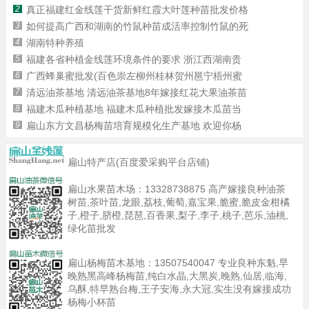
2
真正福建红金线莲干货新鲜红霞大叶莲种苗批发价格
3
如何提高广西和湖南的竹鼠种苗成活率控制竹鼠的死
4
湖南特种养殖
5
福建各省种植金线莲环境条件的要求 浙江西湖南贵
6
广西蜂巢蜜批发(百色崇左柳州桂林贺州邕宁梧州蜜
7
清远油茶基地 清远油茶基地8年嫁接红花大果油茶苗
8
福建木瓜种植基地 福建木瓜种植批发嫁接木瓜苗当
9
扁山东方文昌杨梅苗培育规模化生产基地 欢迎你杨
扁山特产店(百度爱采购平台店铺)
扁山水果苗木场：
13328738875
高产嫁接良种油茶
树苗,茶叶苗,龙眼,荔枝,葡萄,嘉宝果,脆蜜,脆皮金柑橘
子,橙子,脐橙,琵琶,百香果,梨子,李子,桃子,芭乐,油桃,
绿化苗批发
扁山杨梅苗木基地：
13507540047
专业良种东魁,早
晚熟黑高峰杨梅苗,纯白水晶,大黑炭,晚熟,仙居,临海,
乌酥,特早熟台梅,王子安海,永大冠,实生没有嫁接成功
杨梅小杯苗