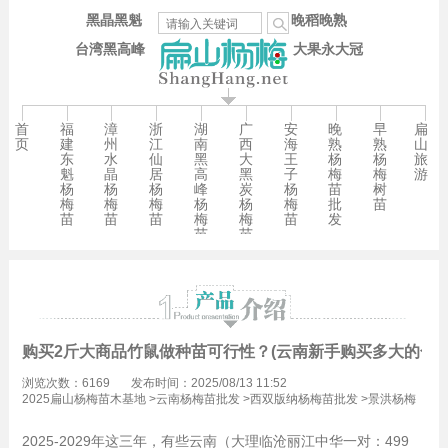
黑晶黑魁
晚稻晚熟
台湾黑高峰
大果永大冠
首
福
漳
浙
湖
广
安
晚
早
扁
页
建
州
江
南
西
海
熟
熟
山
东
水
仙
黑
大
王
杨
杨
旅
魁
晶
居
高
黑
子
梅
梅
游
杨
杨
杨
峰
炭
杨
苗
树
梅
梅
梅
杨
杨
梅
批
苗
苗
苗
苗
梅
梅
苗
发
苗
苗
购买2斤大商品竹鼠做种苗可行性？(云南新手购买多大的合适
浏览次数：6169
发布时间：2025/08/13 11:52
2025扁山杨梅苗木基地
>
云南杨梅苗批发
>
西双版纳杨梅苗批发
>
景洪杨梅
苗批发
2025-2029年这三年，有些云南（大理临沧丽江中华一对：
499