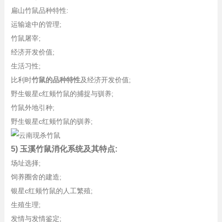
扁山竹鼠品种特性:
运输途中的管理;
竹鼠屠宰;
经济开发价值;
生活习性;
比利时
竹鼠的品种特性
及经济开发价值;
野生银星c红颊竹鼠的捕捉与驯养;
竹鼠外地引种;
野生银星c红颊竹鼠的驯养;
5) 玉溪竹鼠消化系统及其特点:
场址选择;
饲养圈舍的建造;
银星c红颊竹鼠的人工繁殖;
生殖生理;
发情与发情鉴定;