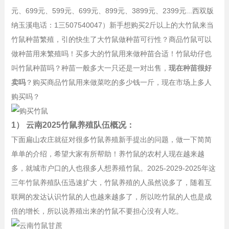
元、
699元、
599元、
699元、8
99元、3
899元、2
399元...
西双版
纳玉溪电话：1三507540047）新手想购买2斤以上的大竹鼠来当
竹鼠种苗繁殖，引的快生了大竹鼠做种苗可行性？商品竹鼠可以
做种苗用来繁殖吗！买多大的竹鼠用来做种苗合适！竹鼠幼仔也
叫竹鼠种苗吗？种苗一般多大一只还是一对出售，
现在种苗很好
卖吗
？购买商品竹鼠用来做菜吃的多少钱一斤，现在市场上多人
购买吗？
1） 云南2025竹鼠养殖队伍概况：
下面扁山农庄就征对很多竹鼠养殖新手提出的问题，做一下简简
单单的介绍，希望大家有所帮助！养竹鼠的农村人现在越来越
多，就城市户口的人也很多人想养殖竹鼠。2025-2029-2025年这
三年竹鼠养殖队伍迅速扩大，竹鼠养殖的人虽然说多了，随着互
联网的发达认识竹鼠的人也越来越多了，所以吃竹鼠的人也是成
倍的增长，所以说养殖出来的竹鼠不要担心没有人吃。