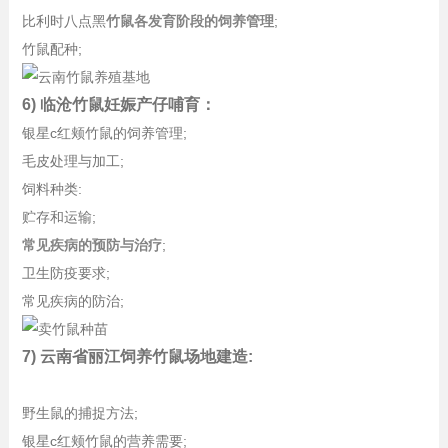
比利时八点黑
竹鼠各发育阶段的饲养管理
;
竹鼠配种;
6) 临沧竹鼠妊娠产仔哺育：
银星c红颊竹鼠的饲养管理;
毛皮处理与加工;
饲料种类:
贮存和运输;
常见疾病的预防与治疗
;
卫生防疫要求;
常见疾病的防治;
7) 云南省丽江饲养竹鼠场地建造:
野生鼠的捕捉方法;
银星c红颊竹鼠的营养需要;