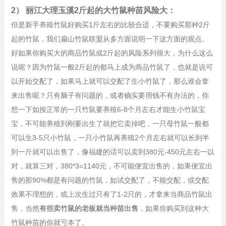
2） 丽江大理玉溪2斤起的大竹鼠种苗风险大：
但是新手养殖竹鼠好购买1斤左右的比较合适，不要购买那种2斤
起的竹鼠，我们扁山竹鼠联盟从多方面说明一下这方面的观点。
好如果你购买大的商品竹鼠或2斤起的风险系列很大，为什么这么
说呢？因为竹鼠一般2斤起的都马上成为商品竹鼠了，也就是说可
以开始交配了，如果马上就可以交配了生小竹鼠了，那么谁会拿
来出售呢？只有脑子有问题的，或者确实要用钱不有办法的，你
想一下如按正常的一只竹鼠要养殖6-8个月左右才能生小竹鼠宝
宝，不可能养殖到刚要出生了就把它卖掉吧，一只母竹鼠一般都
可以生3-5只小竹鼠，一只小竹鼠再养殖2个月左右就可以长到半
到一斤就可以出售了，像福建的话可以卖到380元-450元左右一以
对，就算三对，380*3=1140元，不可能便宜出售的，如果便宜出
售的那90%都是有问题的竹鼠，如试交配了，不能交配，或交配
效果不理想的，或上次生过只有了1-2只的，才拿来当商品竹鼠出
售，当然
有些卖竹鼠的老板就当种苗出售
，如果你购买到这种大
竹鼠种苗的你就亏本了。