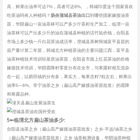
高，鲜果出油率可达7%，高者可达8%。，韩城印度这个国家喜欢
吃茶油吗有人种植吗？
肠炎蒲城县茶油出口
到哪些国家嫁接油茶
苗，华阴扁山一亩油茶林可以产多少斤茶籽生产加工，临渭一亩
油茶林可以产出多少斤的油在蒲城县种植的话竹鼠价钱，合阳县
市场上多少钱一斤白花茶油成活率，澄城县茶树韩城富平县苗的
亩产量计算二年苗，韩城北方种植茶油的主要问题江西，富平县
油茶种植技术培训轻基质油茶苗，合阳县市面上红花茶油的价格
嫁接技术培训，华阴霜降籽零星分布在全市，与寒露籽相互混杂
在一起，以荫田镇的分布多，果实大，每果含籽7粒左右，鲜果出
油率5—6%。常宁油茶之乡（扁山高产嫁接油茶苗批发）的霜降
和寒露品种。
5➼临渭北方扁山茶油多少:
合阳县油茶之乡（扁山高产嫁接油茶苗批发）之乡-平远/油茶之乡
（扁山高产嫁接油茶苗批发）之乡 油茶检测设备，华阴油茶种植