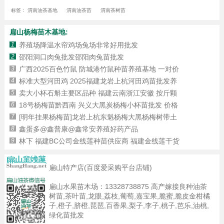
标签：
渭南油茶基地
渭南油茶苗
渭南茶树苗
扁山杨梅苗木基地:
1
养殖场降温水帘鸡场兔场非常好用批发
2
邵阳洞口肉兔批发邵阳肉兔苗批发
3
广西2025百色竹鼠 防城港竹鼠种苗养殖基地 一对价
4
标准大型河田鸡 2025福建龙岩上杭河田鸡苗批发养
5
卖大小杯石斛主要区品种 福建云南浙江安徽 按斤颗
6
18号杨梅苗黔西南 兴义大黑炭杨梅小杯苗批发 价格
7
[明年挂果杨梅苗]龙岩上杭东魁杨梅大黑杨梅树带土
8
鑫蛋多@鑫普康@鑫常安养殖好药产品
9
林下 福建BC公司金线莲种苗供应商 福建金线莲干货
扁山特产店(百度爱采购平台店铺)
扁山水果苗木场：
13328738875
高产嫁接良种油茶
树苗,茶叶苗,龙眼,荔枝,葡萄,嘉宝果,脆蜜,脆皮金柑橘
子,橙子,脐橙,琵琶,百香果,梨子,李子,桃子,芭乐,油桃,
绿化苗批发