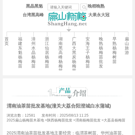
黑晶黑魁
晚稻晚熟
台湾黑高峰
大果永大冠
首
福
漳
浙
湖
广
安
晚
早
扁
页
建
州
江
南
西
海
熟
熟
山
东
水
仙
黑
大
王
杨
杨
旅
魁
晶
居
高
黑
子
梅
梅
游
杨
杨
杨
峰
炭
杨
苗
树
梅
梅
梅
杨
杨
梅
批
苗
苗
苗
苗
梅
梅
苗
发
苗
苗
渭南油茶苗批发基地(潼关大荔合阳澄城白水蒲城)
浏览次数：12581
发布时间：2025/08/13 11:25
2025扁山杨梅苗木基地
>
陕西杨梅苗批发
>
渭南杨梅苗批发
>
大荔县杨梅苗
批发
2025渭南油茶苗批发基地主要经营：临渭茶树苗、华州油茶苗、