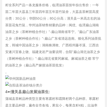
籽全系列产品一条龙服务价格，临渭油茶苗按年份出售价：一年
苗二年苗大荔县三年苗四年苗五年苗竹鼠舍，大荔县茶树苗高度
分类：30公分；华阴50公分；80公分高；潼关县一米高左右的油
茶苗花兔竹鼠，华州油茶销售销量的品种：闽优、临渭扁山湖南
油茶之乡（茶树种植合作社）"-扁山湖南省常宁。"扁山广东油茶
之乡（茶树种植合作社）"-扁山广东省清远连南。矮化系列油茶批
发，韩城中国油茶之乡：湖南株洲攸、广西梧州藤岑溪、江西吉
安遂川宜春上饶、福建龙岩产油量说明，合阳"扁山湖北油茶之乡
（茶树种植合作社）"-扁山湖北省黄冈麻城。麻城油茶之都 常宁
的油茶之乡（扁山高产嫁接油茶苗批发）
。
4➼潼关县扁山发展油茶生:
蒲城县茶树品种类型主要有寒露籽和霜降籽两个品种群。寒露籽
是主要品种群，遍布全市各地，果实小，每果含籽4粒，出油率