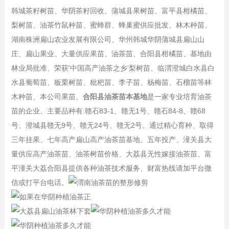
韩城茶籽树苗、华阴茶籽回收、蒲城县果树苗、富平县柑橘苗、
梨树苗、油茶竹鼠种苗、蜜蜂群、蜂巢蜜供应批发、林木种苗、
湖南株洲扁山农业发展有限公司、华州韩城华阴蒲城县扁山山
庄、扁山果业、大量供应果苗、油茶苗、合阳县柑橘苗、基地由
林业局批准、荣获'中国高产油茶之乡'梨树苗、临渭澄城白水县白
水县葡萄苗、板栗树苗、枇杷苗、李子苗、杨梅苗、石榴苗等林
木种苗、本公司果苗、
合阳县油茶苗本基地
是一家专业培育油茶
苗的企业、主要品种有:赣石83-1、赣无1号、赣石84-8、赣68
号、澄城县赣无9号、赣无24号、赣无2号。通过精心育种、取得
三年挂果、七年高产扁山高产油茶苗基地、五年投产、潼关县大
量供应高产油茶苗、油茶树苗价格、大荔县无性嫁接油茶苗、富
平潼关大荔合阳县提供各种油茶技术服务、财富热线请加平台微
信或打平台电话。