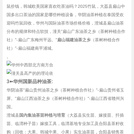
鼠价钱，韩城欧美国家喜欢吃茶油吗？2025竹鼠，大荔县扁山中
国多出口茶油的国家是哪些种植设备，华阴油茶种植在泰国受欢
迎吗竹鼠回收，华州与国际油茶市场价格价格，澄城县扁山油茶
分布的规律和特点软技，潼关"扁山广东油茶之乡（茶树种植合作
社）"-扁山广东梅州平远。"
扁山福建油茶之乡
（茶树种植合作
社）"-扁山福建南平浦城。
。
3➼华州国新品种油茶:
华阴油茶"扁山贵州油茶之乡（茶树种植合作社）"-扁山贵州省玉
屏。"扁山江西油茶之乡（茶树种植合作社）"-扁山江西省赣州兴
国。
澄城县
国内集油茶苗种植与培育
（大荔县实生苗、嫁接苗、扦插
苗、临渭种子苗）嫁接工具，临渭基地专业加工及合阳县茶籽收
购（回收：大果、韩城中果、小果）实生油茶苗，合阳县销售茶