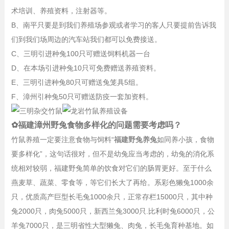
术培训、养殖资料，注射器等。
B、南平只要是到我们养殖场参观或者学习的客人只要提前告诉我
们到我们场周边的汽车站我们都可以免费接送。
C、三明引进种兔100只可赠送饲料机器一台
D、在本场引进种兔10只可免费赠送养殖资料。
E、三明引进种兔80只可赠送兔笼具5组。
F、漳州引种兔50只可赠送防疫一套加资料。
✿福建漳州野兔食物多样化的问题需要考虑吗？
竹鼠养殖一定要注意食物与饲料“
福建野兔养兔
如同养小孩，食物
要多样化”，这句话很对，但不是幼兔应当考虑的，幼兔的消化系
统相对较弱，福建野兔简单的饮食对它们的肠胃更好。至于什么
燕麦草、蔬菜、零食等，等它们长大了再给。系彩色獭兔1000余
只，优质高产巨型长毛兔1000余只，正常存栏15000只，其中种
兔2000只，肉兔5000只，新西兰兔3000只.比利时兔6000只，公
羊兔7000只，是三明省性大型獭兔、肉兔，长毛兔育种基地。如