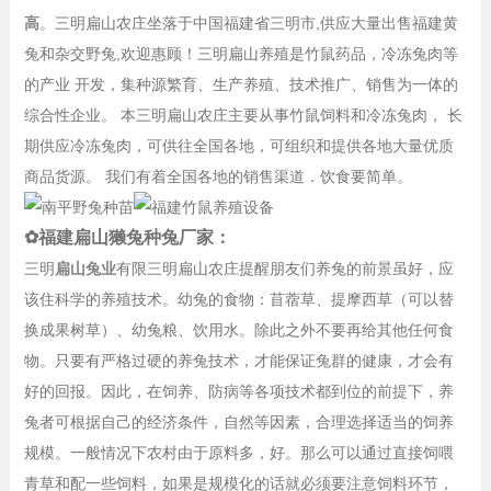
高
。三明扁山农庄坐落于中国福建省三明市,供应大量出售福建黄
兔和杂交野兔,欢迎惠顾！三明扁山养殖是竹鼠药品，冷冻兔肉等
的产业 开发，集种源繁育、生产养殖、技术推广、销售为一体的
综合性企业。 本三明扁山农庄主要从事竹鼠饲料和冷冻兔肉， 长
期供应冷冻兔肉，可供往全国各地，可组织和提供各地大量优质
商品货源。 我们有着全国各地的销售渠道．饮食要简单。
✿福建扁山獭兔种兔厂家：
三明
扁山兔业
有限三明扁山农庄提醒朋友们养兔的前景虽好，应
该住科学的养殖技术。幼兔的食物：苜蓿草、提摩西草（可以替
换成果树草）、幼兔粮、饮用水。除此之外不要再给其他任何食
物。只要有严格过硬的养兔技术，才能保证兔群的健康，才会有
好的回报。因此，在饲养、防病等各项技术都到位的前提下，养
兔者可根据自己的经济条件，自然等因素，合理选择适当的饲养
规模。一般情况下农村由于原料多，好。那么可以通过直接饲喂
青草和配一些饲料，如果是规模化的话就必须要注意饲料环节，