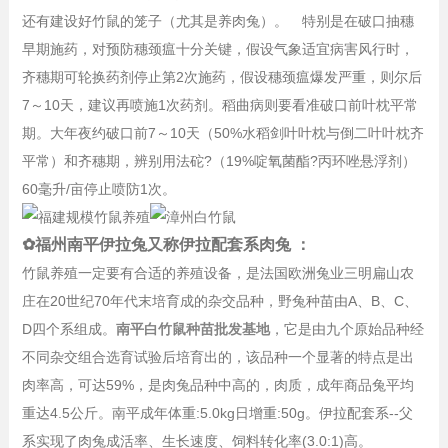
还有建设好竹鼠的笼子（尤其是养肉兔）。 特别是在破口抽穗
早期施药，对预防穗颈瘟十分关键，假设气象适宜病害风行时，
齐穗期可轮换药剂停止第2次施药，假设穗颈瘟爆发严重，则尔后
7～10天，建议再喷施1次药剂。稻曲病则要看准破口前叶枕平常
期。大年夜约破口前7～10天（50%水稻剑叶叶枕与倒二叶叶枕齐
平常）和齐穗期，辨别用法砣?（19%啶氧菌酯?丙环唑悬浮剂）
60毫升/亩停止喷防1次。
✿福州南平伊拉兔又称伊拉配套系肉兔 ：
竹鼠养殖一定要有合适的养殖设备，是法国欧洲兔业三明扁山农
庄在20世纪70年代末培育成的杂交品种，野兔种苗由A、B、C、
D四个系组成。
南平白竹鼠种苗批发基地
，它是由九个原始品种经
不同杂交组合选育试验后培育出的，该品种一个显著的特点是出
肉率高，可达59%，是肉兔品种中高的，肉质，成年商品兔平均
重达4.5公斤。南平成年体重:5.0kg日增重:50g。伊拉配套系--父
系实现了肉兔成活率、生长速度、饲料转化率(3.0:1)高。