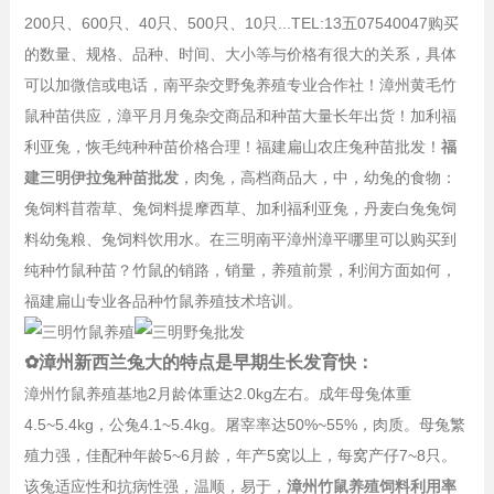
200只、
600只、
40只、
500只、
10只...TEL:
13五07540047
购买
的数量、规格、品种、时间、大小等与价格有很大的关系，具体
可以加微信或电话，
南平杂交野兔养殖专业合作社！漳州黄毛竹
鼠种苗供应，漳平月月兔杂交商品和种苗大量长年出货！加利福
利亚兔，恢毛纯种种苗价格合理！福建扁山农庄兔种苗批发！
福
建三明伊拉兔种苗批发
，肉兔，高档商品大，中，幼兔的食物：
兔饲料苜蓿草、兔饲料提摩西草、加利福利亚兔，丹麦白兔兔饲
料幼兔粮、兔饲料饮用水。在三明南平漳州漳平哪里可以购买到
纯种竹鼠种苗？竹鼠的销路，销量，养殖前景，利润方面如何，
福建扁山专业各品种竹鼠养殖技术培训。
✿漳州新西兰兔大的特点是早期生长发育快：
漳州竹鼠养殖基地2月龄体重达2.0kg左右。成年母兔体重
4.5~5.4kg，公兔4.1~5.4kg。屠宰率达50%~55%，肉质。母兔繁
殖力强，佳配种年龄5~6月龄，年产5窝以上，每窝产仔7~8只。
该兔适应性和抗病性强，温顺，易于，
漳州竹鼠养殖饲料利用率