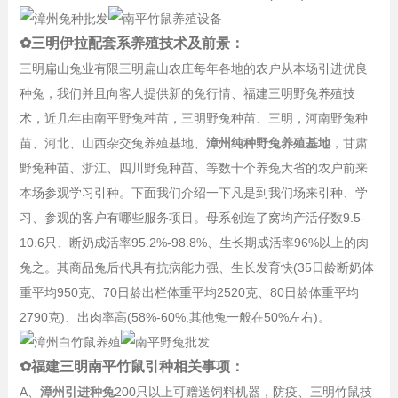
✿三明伊拉配套系养殖技术及前景：
三明扁山兔业有限三明扁山农庄每年各地的农户从本场引进优良
种兔，我们并且向客人提供新的兔行情、福建三明野兔养殖技
术，近几年由南平野兔种苗，三明野兔种苗、三明，河南野兔种
苗、河北、山西杂交兔养殖基地、
漳州纯种野兔养殖基地
，甘肃
野兔种苗、浙江、四川野兔种苗、等数十个养兔大省的农户前来
本场参观学习引种。下面我们介绍一下凡是到我们场来引种、学
习、参观的客户有哪些服务项目。母系创造了窝均产活仔数9.5-
10.6只、断奶成活率95.2%-98.8%、生长期成活率96%以上的肉
兔之。其商品兔后代具有抗病能力强、生长发育快(35日龄断奶体
重平均950克、70日龄出栏体重平均2520克、80日龄体重平均
2790克)、出肉率高(58%-60%,其他兔一般在50%左右)。
✿福建三明南平竹鼠引种相关事项：
A、
漳州引进种兔
200只以上可赠送饲料机器，防疫、三明竹鼠技