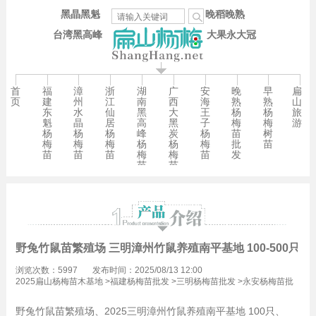
黑晶黑魁
晚稻晚熟
台湾黑高峰
大果永大冠
首
福
漳
浙
湖
广
安
晚
早
扁
页
建
州
江
南
西
海
熟
熟
山
东
水
仙
黑
大
王
杨
杨
旅
魁
晶
居
高
黑
子
梅
梅
游
杨
杨
杨
峰
炭
杨
苗
树
梅
梅
梅
杨
杨
梅
批
苗
苗
苗
苗
梅
梅
苗
发
苗
苗
野兔竹鼠苗繁殖场 三明漳州竹鼠养殖南平基地 100-500只
浏览次数：5997
发布时间：2025/08/13 12:00
2025扁山杨梅苗木基地
>
福建杨梅苗批发
>
三明杨梅苗批发
>
永安杨梅苗批
发
野兔竹鼠苗繁殖场、2025三明漳州竹鼠养殖南平基地 100
只、