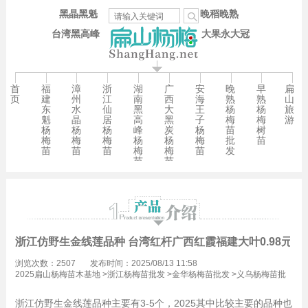
黑晶黑魁
晚稻晚熟
台湾黑高峰
大果永大冠
首
福
漳
浙
湖
广
安
晚
早
扁
页
建
州
江
南
西
海
熟
熟
山
东
水
仙
黑
大
王
杨
杨
旅
魁
晶
居
高
黑
子
梅
梅
游
杨
杨
杨
峰
炭
杨
苗
树
梅
梅
梅
杨
杨
梅
批
苗
苗
苗
苗
梅
梅
苗
发
苗
苗
浙江仿野生金线莲品种 台湾红杆广西红霞福建大叶0.98元/珠
浏览次数：2507
发布时间：2025/08/13 11:58
2025扁山杨梅苗木基地
>
浙江杨梅苗批发
>
金华杨梅苗批发
>
义乌杨梅苗批
发
浙江仿野生金线莲品种主要有3-5个，2025其中比较主要的品种也