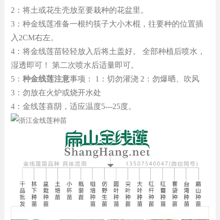
2：将土或花生壳放至要栽种的花盆里。
3：
种
金线莲
准备一根约筷子大小木棍，往要种的位置插
入2CM右左。
4：将金线莲苗轻轻放入后将土盖好。 全部种植后喷水，
湿透即可！ 第二次喷水后适量即可。
5
：
种
金线莲
注意
事项： 1：切勿灌浇 2：勿爆晒、吹风
3：勿放在火炉或烧开水处
4：金线莲喜阴，适应温度5---25度。