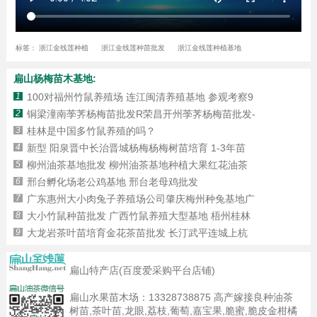
标签：
浙江金线莲种植
浙江金线莲种苗批发
浙江金线莲种植基地
扁山杨梅苗木基地:
1
100对福州竹鼠养殖场 连江闽清养殖基地 参观考察9
2
铜梁潼南荸荠杨梅苗批发R荣昌开州荸荠杨梅苗批发-
3
桂林是中国多竹鼠养殖的吗？
4
新型 阳泉晋中长治晋城杨梅杨梅树苗培育 1-3年苗
5
柳州油茶基地批发 柳州油茶基地种植大果红花油茶
6
邢台孵化场老公鸡基地 邢台老母鸡批发
7
广东惠州大小肉兔子养殖场公司肇庆梅州种兔基地广
8
大小竹鼠种苗批发 广西竹鼠养殖大型基地 梧州桂林
9
大龙岩茶叶苗培育金花茶苗批发 长汀武平连城上杭
扁山特产店(百度爱采购平台店铺)
扁山水果苗木场：
13328738875
高产嫁接良种油茶
树苗,茶叶苗,龙眼,荔枝,葡萄,嘉宝果,脆蜜,脆皮金柑橘