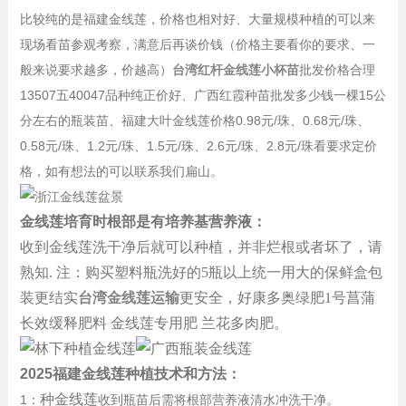
比较纯的是福建金线莲，价格也相对好、大量规模种植的可以来
现场看苗参观考察，满意后再谈价钱（价格主要看你的要求、一
般来说要求越多，价越高）
台湾红杆金线莲小杯苗
批发价格合理
13507五40047品种纯正价好、广西红霞种苗批发多少钱一棵15公
分左右的瓶装苗、福建大叶金线莲价格0.98元/珠、0.68元/珠、
0.58元/珠、1.2元/珠、1.5元/珠、2.6元/珠、2.8元/珠看要求定价
格，如有想法的可以联系我们扁山。
金线莲培育时根部是有培养基营养液：
收到金线莲洗干净后就可以种植，并非烂根或者坏了，请
熟知. 注：购买塑料瓶洗好的5瓶以上统一用大的保鲜盒包
装更结实
台湾金线莲运输
更安全，好康多奥绿肥1号菖蒲
长效缓释肥料 金线莲专用肥 兰花多肉肥。
2025福建金线莲种植技术和方法：
种
金线莲
1：
收到瓶苗后需将根部营养液清水冲洗干净。