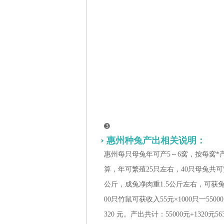
➌
惠州种兔产出相关说明：
惠州每只母兔年可产5～6窝，按每窝*产
算，年可繁殖25只左右，40只母兔共可繁殖
公斤，成兔净肉重1.5公斤左右，可获兔肉收
00只竹鼠可获收入55元×1000只一55
320 元。产出共计：55000元+1320元56