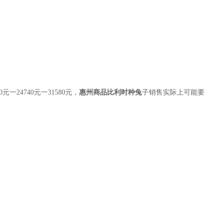
一24740元一31580元，
惠州商品比利时种兔
子销售实际上可能要