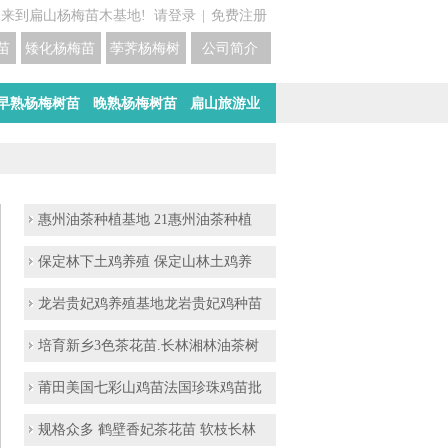
迎来到扁山杨梅苗木基地!
请登录
|
免费注册
苗培育基地
矮化杨梅苗价格
荸荠杨梅树苗培育
公司简介
早熟杨梅树苗
晚熟杨梅树苗
扁山旅游业
惠州油茶种植基地 21惠州油茶种植
保定林下土鸡养殖 保定山林土鸡养
龙岩贵妃鸡养殖基地龙岩贵妃鸡种苗
培育新乡3色茶花苗.长林湘林油茶树
莆田美国七彩山鸡苗法国珍珠鸡苗批
规格众多 鹤壁香妃茶花苗 软枝长林