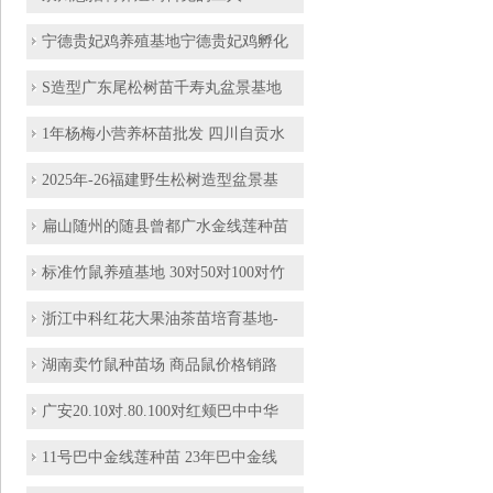
宁德贵妃鸡养殖基地宁德贵妃鸡孵化
S造型广东尾松树苗千寿丸盆景基地
1年杨梅小营养杯苗批发 四川自贡水
2025年-26福建野生松树造型盆景基
扁山随州的随县曾都广水金线莲种苗
标准竹鼠养殖基地 30对50对100对竹
浙江中科红花大果油茶苗培育基地-
湖南卖竹鼠种苗场 商品鼠价格销路
广安20.10对.80.100对红颊巴中中华
11号巴中金线莲种苗 23年巴中金线