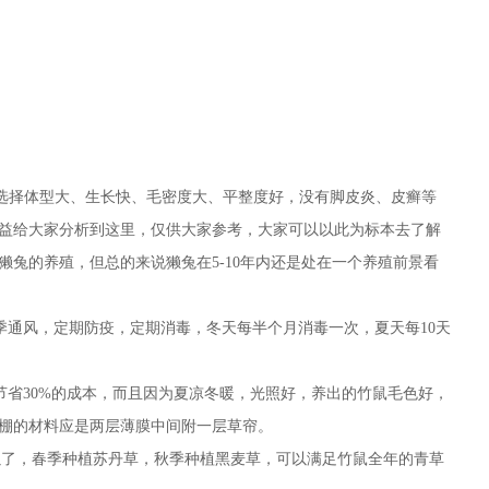
选择体型大、生长快、毛密度大、平整度好，没有脚皮炎、皮癣等
益给大家分析到这里，仅供大家参考，大家可以以此为标本去了解
獭兔的养殖，但总的来说獭兔在5-10年内还是处在一个养殖前景看
季通风，定期防疫，定期消毒，冬天每半个月消毒一次，夏天每10天
节省30%的成本，而且因为夏凉冬暖，光照好，养出的竹鼠毛色好，
棚的材料应是两层薄膜中间附一层草帘。
可以了，春季种植苏丹草，秋季种植黑麦草，可以满足竹鼠全年的青草