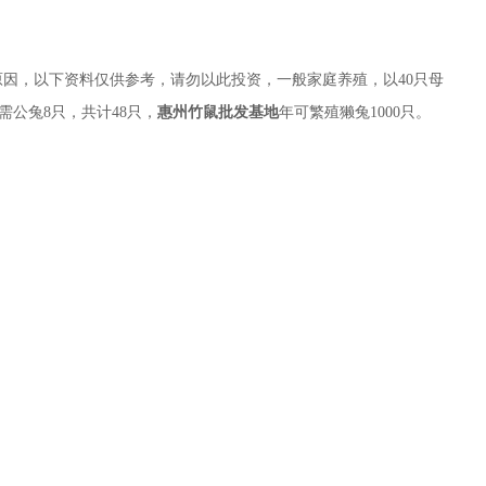
原因，以下资料仅供参考，请勿以此投资，一般家庭养殖，以40只母
需公兔8只，共计48只，
惠州竹鼠批发基地
年可繁殖獭兔1000只。