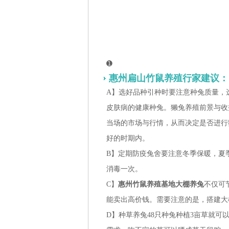
➊
惠州扁山竹鼠养殖行家建议：
A】选好品种引种时要注意种兔质量，
皮肤病的健康种兔。獭兔养殖前景与收
当场的市场与行情，从而决定是否进行
好的时期内。
B】定期防疫兔舍要注意冬季保暖，夏
消毒一次。
C】
惠州竹鼠养殖基地大棚养兔
不仅可
能卖出高价钱。需要注意的是，搭建大
D】种草养兔48只种兔种植3亩草就