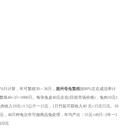
6只计算，年可繁殖30～36只，
惠州母兔繁殖
按80%左右成活率计
40×25=1000只。每张兔皮40元左右(目前市场价格)，兔肉10元1
入10元×1.5公斤一15元，1只竹鼠可获收入40 元+15元55元。10
000元，48只种兔次年可做商品兔处理，年均产出：55元×48只÷2年一1
320元