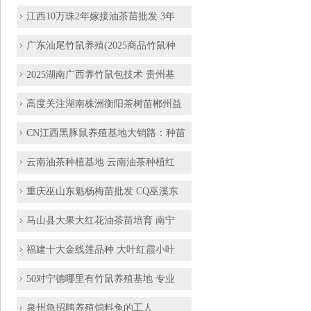
江西10万珠2年嫁接油茶苗批发 3年
广东汕尾竹鼠养殖(2025商品竹鼠种
2025湖南广西养竹鼠包技术 贵州基
高度关注湖南株洲衡阳茶树苗郴州益
CN江西黑豚鼠养殖基地大销路：种苗
云南油茶种植基地 云南油茶种植红
重庆巫山东魁杨梅苗批发 CQ巫溪东
马山县大果大红花油茶苗培育 南宁
福建十大金线莲品种 大叶红霞小叶
50对宁德哪里有竹鼠养殖基地 专业
泉州急招聘养殖饲料兔的工人