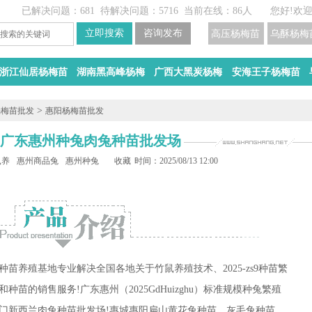
已解决问题：681
待解决问题：5716
当前在线：86人
您好!欢
高压杨梅苗
乌酥杨梅
浙江仙居杨梅苗
湖南黑高峰杨梅
广西大黑炭杨梅
安海王子杨梅苗
>
杨梅苗批发
惠阳杨梅苗批发
25广东惠州种兔肉兔种苗批发场
鼠养殖
惠州商品兔
惠州种兔
收藏
时间：2025/08/13 12:00
苗养殖基地专业解决全国各地关于竹鼠养殖技术、2025-zs9种苗繁
品和种苗的销售服务!广东惠州（2025GdHuizghu）标准规模种兔繁殖
门新西兰肉兔种苗批发场!惠城惠阳扁山黄花兔种苗、灰毛兔种苗、