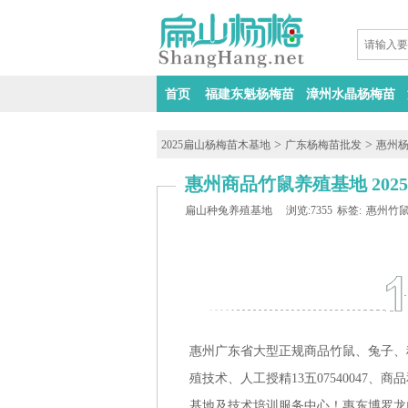
首页
福建东魁杨梅苗
漳州水晶杨梅苗
>
>
2025扁山杨梅苗木基地
广东杨梅苗批发
惠州
惠州商品竹鼠养殖基地 20
扁山种兔养殖基地
浏览:7355
标签:
惠州竹
惠州广东省大型正规商品竹鼠、兔子、种
殖技术、人工授精13五07540047、商
基地及技术培训服务中心！惠东博罗龙