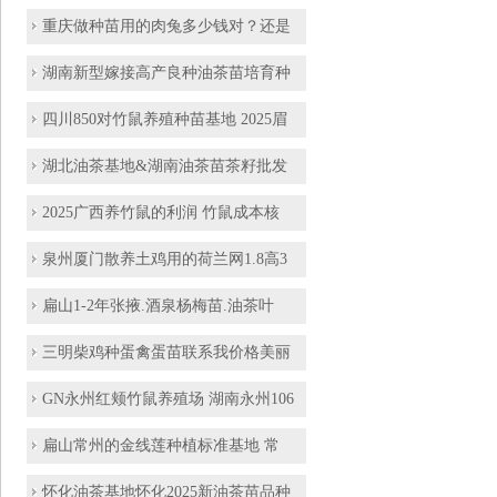
重庆做种苗用的肉兔多少钱对？还是
湖南新型嫁接高产良种油茶苗培育种
四川850对竹鼠养殖种苗基地 2025眉
湖北油茶基地&湖南油茶苗茶籽批发
2025广西养竹鼠的利润 竹鼠成本核
泉州厦门散养土鸡用的荷兰网1.8高3
扁山1-2年张掖.酒泉杨梅苗.油茶叶
三明柴鸡种蛋禽蛋苗联系我价格美丽
GN永州红颊竹鼠养殖场 湖南永州106
扁山常州的金线莲种植标准基地 常
怀化油茶基地怀化2025新油茶苗品种