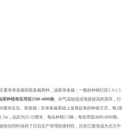
要有单条栽和双条栽两种，油茶单条栽：一般的种植行距1.3-1.5
油茶种植每亩用苗2500-4000株
。在气温较低或海拔较高的茶区，行
小到20厘米左右。双条栽：在单条栽基础上发展起来的种植方式，每2条
m，丛距为25-33厘米，每丛种植2-3株，每亩用苗4000-6000株。
较快但同时保持了日后生产管理的便利性，目前已逐渐成为北方中