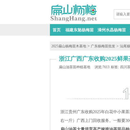
首页
福建东魁杨梅苗
漳州水晶杨梅苗
>
>
2025扁山杨梅苗木基地
广东杨梅苗批发
汕尾
浙江广西广东收购2025鲜
扁山油茶苗种植基地
浏览:7613
标签:
四川
浙江贵州广东收购2025年白花中小果
右一斤）广西上门回收服务。一般要3
扁山油茶大量培育高产嫁接油茶苗品种