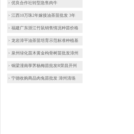
优良合作社转型急售肉牛
江西10万珠2年嫁接油茶苗批发 3年
福建广东浙江竹鼠销售情况种苗价格
龙岩漳平油茶苗培育示范标准种植基
泉州绿化苗木黄金枸骨树苗批发漳州
铜梁潼南荸荠杨梅苗批发R荣昌开州
宁德收购商品肉兔苗批发 漳州清场