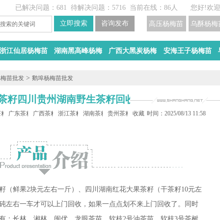
已解决问题：681
待解决问题：5716
当前在线：86人
您好!欢
高压杨梅苗
乌酥杨梅
浙江仙居杨梅苗
湖南黑高峰杨梅
广西大黑炭杨梅
安海王子杨梅苗
>
杨梅苗批发
鹅埠杨梅苗批发
果茶籽四川贵州湖南野生茶籽回收-扁山油茶
茶籽收购
广东茶籽回收
广西茶籽回收
浙江茶籽回收
湖南茶籽收购
贵州茶籽收购
收藏
时间：2025/08/13 11:58
茶籽（鲜果2块元左右一斤）、四川湖南红花大果茶籽（干茶籽10元左
0砘左右一车才可以上门回收，如果一点点划不来上门回收了。同时
有：长林、湘林、闽优、龙眼茶苗、软枝2号油茶苗、软枝3号茶树