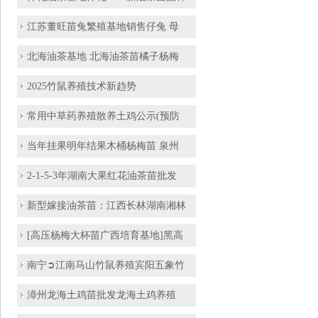
江苏董旺苗兔繁殖基地销售仔兔 母
北海油茶基地 北海油茶苗橘子杨梅
2025竹鼠养殖技术新趋势
常用中草药养殖散养土鸡公示(预防
当年挂果明年结果木桶杨梅苗 泉州
2-1-5-3年湖南大果红花油茶苗批发
新型嫁接油茶苗：江西长林湖南湘林
[高压杨梅大杯苗广西培育基地]黑高
南宁➲江南马山竹鼠养殖宾阳五象竹
漳州龙海土鸡苗批发龙海土鸡养殖