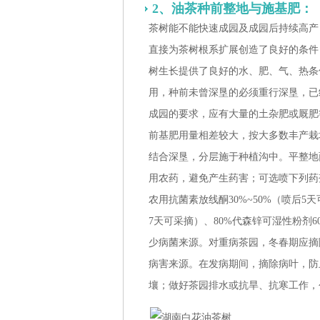
2、油茶种前整地与施基肥：
茶树能不能快速成园及成园后持续高产
直接为茶树根系扩展创造了良好的条件
树生长提供了良好的水、肥、气、热条
用，种前未曾深垦的必须重行深垦，已
成园的要求，应有大量的土杂肥或厩肥
前基肥用量相差较大，按大多数丰产栽培经
结合深垦，分层施于种植沟中。平整地
用农药，避免产生药害；可选喷下列药剂：
农用抗菌素放线酮30%~50%（喷后5
7天可采摘）、80%代森锌可湿性粉剂60
少病菌来源。对重病茶园，冬春期应摘
病害来源。在发病期间，摘除病叶，防
壤；做好茶园排水或抗旱、抗寒工作，