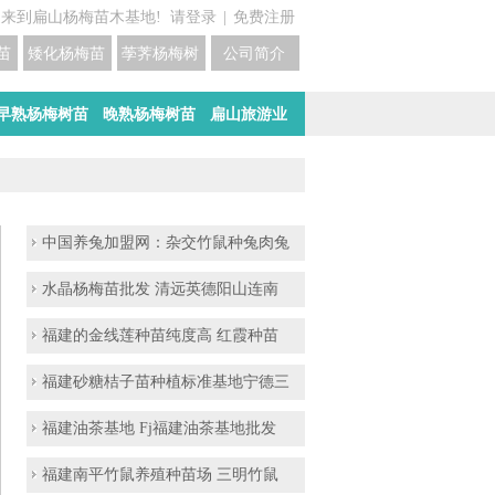
迎来到扁山杨梅苗木基地!
请登录
|
免费注册
苗培育基地
矮化杨梅苗价格
荸荠杨梅树苗培育
公司简介
早熟杨梅树苗
晚熟杨梅树苗
扁山旅游业
中国养兔加盟网：杂交竹鼠种兔肉兔
水晶杨梅苗批发 清远英德阳山连南
福建的金线莲种苗纯度高 红霞种苗
福建砂糖桔子苗种植标准基地宁德三
福建油茶基地 Fj福建油茶基地批发
福建南平竹鼠养殖种苗场 三明竹鼠