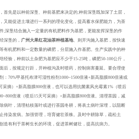
，首先是以种前深垦、种前基肥来决定的;种前深垦既加深了土层，
，又能促进土壤进行一系列的理化变化，提高蓄水保肥能力，为茶
件;深垦结合施入一定量的有机肥料作为基肥，更能发挥深垦的作
经深垦的，
广州大果红花油茶种植基地
、则开沟施入基肥，按快速
等有机肥料和一定数量的磷肥，分层施入作基肥。生产实践中的种
验，种前以土杂肥为基肥应不少于15-25吨，磷肥50-100公斤，
面后，按规定行距，开种植沟及时喷药，控制病害蔓延。要合理使
70%甲基托布津可湿性粉剂1000~1500倍液+新高脂膜800倍液或
天可采摘）+新高脂膜800倍液，也可以选用抗菌素风光霉素1%（喷后
0~800倍液（喷后15天可采摘）+新高脂膜800倍液。清理茶园，减
除病叶，清理枯枝落叶或进行茶园冬耕，将表土病叶深埋，以阻断
止传染发病。加强管理，培育健壮茶株。及时中耕除草，疏松土
创造有利于茶树生长的环境，促进茶树健壮，提高抗病力。