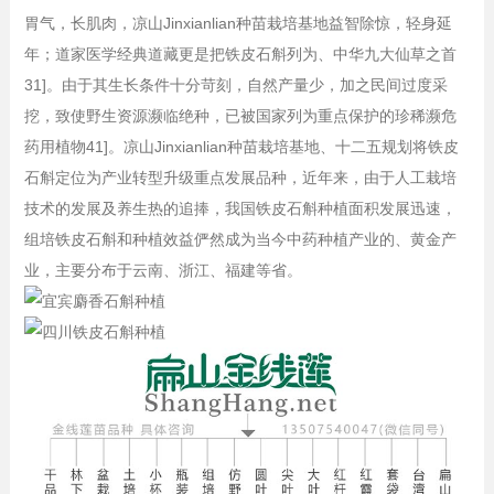
胃气，长肌肉，
凉山Jinxianlian种苗栽培基地
益智除惊，轻身延
年；道家医学经典道藏更是把铁皮石斛列为、中华九大仙草之首
31]。由于其生长条件十分苛刻，自然产量少，加之民间过度采
挖，致使野生资源濒临绝种，已被国家列为重点保护的珍稀濒危
药用植物41]。
凉山Jinxianlian种苗栽培基地、
十二五规划将铁皮
石斛定位为产业转型升级重点发展品种，近年来，由于人工栽培
技术的发展及养生热的追捧，我国铁皮石斛种植面积发展迅速，
组培铁皮石斛和种植效益俨然成为当今中药种植产业的、黄金产
业，主要分布于云南、浙江、福建等省。