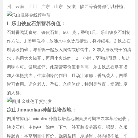
州、云南、四川、广东、山东、安徽、陕西等省份都可以种植。
L-乐山铁皮石斛营养价值：
石斛番鸭汤食材、铁皮石斛、50、克，番鸭1只。
乐山铁皮石斛
制
作方法、1.番鸭洗净，放沸水中汆烫后捞出，择净细毛。2.铁皮石
斛切段拍碎，与番鸭一起放入陶锅或砂锅中。3.加入浸没鸭子的清
水，先用大火烧开，再用小火炖约、2、小时，至鸭肉酥透，加盐
调味即可。健康点评、此菜营养价值非常高，
乐山铁皮石斛
有增
加人体抵抗力，生津润燥的作用。且汤汁浓郁，香气袭人，四季
皆可食用。适合老人、孕妇、久病体虚，特别是熬夜，烟酒过度
的人群。
凉山Jinxianlian种苗栽培基地：
四川省凉山Jinxianlian种苗栽培基地
据秦汉时期神农本草经记载，
铁皮石斛、主伤中、除痹、下气、补五脏虚劳羸瘦、强阴、久服
厚肠胃；本草纲目中评价、强阴益精，厚肠胃，补内绝不足，平