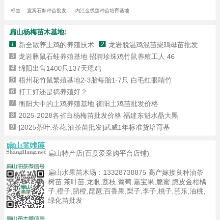
标签：
宜宾石斛种苗批发
内江金线莲种苗培育基地
扁山杨梅苗木基地:
1
新全散养土鸡的养殖技术
2
龙岩脱温鸡混苗柴鸡母苗批发
3
龙岩豚鼠石蛙养殖基地 招聘珍珠鸡竹鼠养殖工人 46
4
绵阳出售1400只137天瑶鸡
5
梧州花竹鼠繁殖基地2-3胎每胎1-7只 白毛红眼睛竹
6
打工好还是搞养殖好？
7
衡阳大中的土鸡养殖基地 衡阳土鸡苗批发价格
8
2025-2028各省白杨梅苗批发价格 福建东魁水晶大黑
9
[2025茶叶.茶花.油茶苗批发]武威1年标准货培育基
扁山特产店(百度爱采购平台店铺)
扁山水果苗木场：
13328738875
高产嫁接良种油茶
树苗,茶叶苗,龙眼,荔枝,葡萄,嘉宝果,脆蜜,脆皮金柑橘
子,橙子,脐橙,琵琶,百香果,梨子,李子,桃子,芭乐,油桃,
绿化苗批发