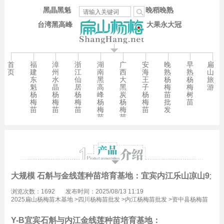
黑晶黑魁
晚稻晚熟
台湾黑高峰
大果永大冠
首
福
漳
浙
湖
广
安
晚
早
扁
页
建
州
江
南
西
海
熟
熟
山
东
水
仙
黑
大
王
杨
杨
旅
魁
晶
居
高
黑
子
梅
梅
游
杨
杨
杨
峰
炭
杨
苗
树
梅
梅
梅
杨
杨
梅
批
苗
苗
苗
苗
梅
梅
苗
发
苗
苗
大规模 石斛与金线莲种苗培育基地：宜宾内江乐山凉山9元/
浏览次数：1692
发布时间：2025/08/13 11:19
2025扁山杨梅苗木基地
>
四川杨梅苗批发
>
内江杨梅苗批发
>
资中县杨梅苗
批发
Y-B宜宾石斛与
内江
金线莲种苗培育基地：