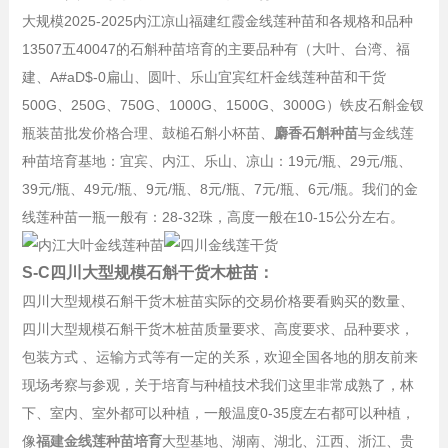
大规模2025-2025内江凉山
福建
红霞金线莲种苗和各规格和品种
13507五40047
的石斛种苗培育的主要品种有（大叶、台湾、福
建、
A#aD$
-0
扁山、圆叶、
乐山
宜宾
红杆金线莲种苗和干货
5
00G、
250G、
750G、10
00G、15
00G、30
00G
）铁皮石斛金钗
瓶装苗批发价格合理、鼓槌石斛小杯苗、
麝香石斛种苗
与金线莲
种苗培育基地：宜宾、内江、乐山、凉山：1
9元/瓶、2
9元/瓶、
3
9元/瓶、4
9元/瓶、
9元/瓶、
8元/瓶、
7元/瓶、6
元/瓶。我们的金
线莲种苗一瓶一般有：28-32珠，高度一般在10-15公分左右。
S-C四川大型规模石斛干货木桩苗：
四川大型规模石斛干货木桩苗
实际的交易价格要看购买的数量、
四川大型规模石斛干货木桩苗
质量要求、高度要求、品种要求，
包装方式 、运输方式等有一定的关系，欢迎全国各地的朋友前来
现场考察与参观，关于培育与种植技术我们这里非常成熟了，林
下、室内、室外都可以种植，一般温度0-35度左右都可以种植，
像
福建金线莲种苗培育
大型基地、湖南、湖北、江西、浙江、贵