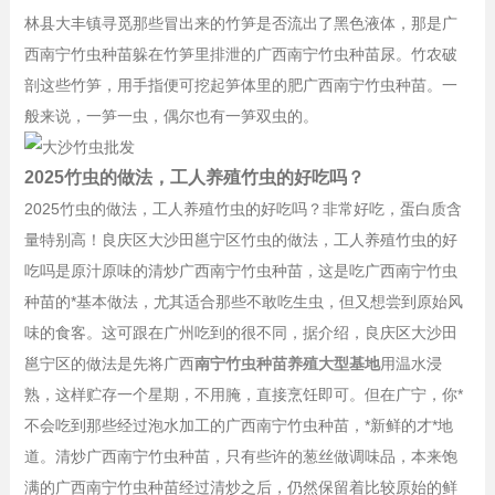
林县大丰镇寻觅那些冒出来的竹笋是否流出了黑色液体，那是广
西南宁竹虫种苗躲在竹笋里排泄的广西南宁竹虫种苗尿。竹农破
剖这些竹笋，用手指便可挖起笋体里的肥广西南宁竹虫种苗。一
般来说，一笋一虫，偶尔也有一笋双虫的。
2025竹虫的做法，工人养殖竹虫的好吃吗？
2025竹虫的做法，工人养殖竹虫的好吃吗？非常好吃，蛋白质含
量特别高！良庆区大沙田邕宁区竹虫的做法，工人养殖竹虫的好
吃吗是原汁原味的清炒广西南宁竹虫种苗，这是吃广西南宁竹虫
种苗的*基本做法，尤其适合那些不敢吃生虫，但又想尝到原始风
味的食客。这可跟在广州吃到的很不同，据介绍，良庆区大沙田
邕宁区的做法是先将广西
南宁竹虫种苗养殖大型基地
用温水浸
熟，这样贮存一个星期，不用腌，直接烹饪即可。但在广宁，你*
不会吃到那些经过泡水加工的广西南宁竹虫种苗，*新鲜的才*地
道。清炒广西南宁竹虫种苗，只有些许的葱丝做调味品，本来饱
满的广西南宁竹虫种苗经过清炒之后，仍然保留着比较原始的鲜