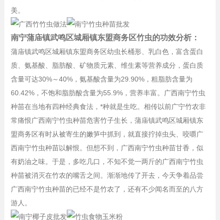
美。
南宁蒲庙镇武鸣区城厢镇东盟商务区竹虫的功效分析：
蒲庙镇武鸣区城厢镇东盟商务区幼虫长桶形、乳白色，富含蛋白
质、氨基酸、脂肪酸、矿物质元素、维生素等营养成分，蛋白质
含量可达30%～40%，氨基酸含量为29.90%，粗脂肪含量为
60.42%，不饱和脂肪酸含量为55.9%，营养丰富。广西南宁竹虫
种苗在当地有四种经典食法，*种就是生吃。相传以前广宁竹农非
常痛恨广西南宁竹虫种苗危害竹子生长，蒲庙镇武鸣区城厢镇东
盟商务区有时从被寄生的嫩笋中抓到，就直接拧掉虫头、咬嚼广
西南宁竹虫种苗以解恨。但想不到，广西南宁竹虫种苗甘香，似
有奶油之味。于是，多吃几口，不知不觉一两斤的广西南宁竹虫
种苗被消灭在竹农的嘴舌之间。渐渐地传了开去，今天争着品尝
广西南宁竹虫种苗的已经不是竹农了，还有不少闻名而至的八方
游人。