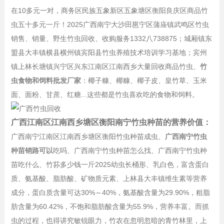
在10多元一对，商务区民族五象新区五象塘区衡阳良庆区商品竹
虫五十多元一斤！2025广西南宁大沙田邕宁区蒲庙镇武鸣区竹虫
销售、销量、野生竹虫回收、收购服务1332八738875；城厢镇东
盟县大丰镇横县横州镇宾阳县竹虫养殖技术培训学习基地；宾州
镇上林长塘镇兴宁区兴东江南区江南西乡大量回收商品竹虫、
竹
虫食物和饲料批发厂家
：椰子糠、椰糠、椰子皮、皇竹草、玉米
面、面粉、甘蔗、红糖...这些都是竹虫喜欢吃的食物和饲料。
广西江南区江南西乡塘区衡阳南宁竹虫种苗的营养价值：
广西南宁江南区江南西乡塘区衡阳竹虫种苗成虫、
广西南宁竹虫
种苗销路可以
吃吗、广西南宁竹虫种苗怎么找、广西南宁竹虫种
苗吃什么、竹荪多少钱一斤2025幼虫长桶形、乳白色，富含蛋白
质、氨基酸、脂肪酸、矿物质元素、上林县大丰镇维生素等营养
成分，蛋白质含量可达30%～40%，氨基酸含量为29.90%，粗脂
肪含量为60.42%，不饱和脂肪酸含量为55.9%，营养丰富。而抓
虫的过程，也得讲究敏锐眼力，竹农在忽明忽暗的青竹林里，上