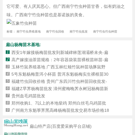
它可爱、有人厌其恶心。但广西南宁竹虫种苗甘香，似有奶油之
味。广西南宁竹虫种苗也是基诺族的美食。
标签：
南宁竹虫养殖基地
南宁竹虫回收
南宁竹虫批发
南宁竹虫竹虫种苗
扁山杨梅苗木基地:
1
西安1年嫁接杨梅苗批发到新城碑林莲湖灞桥未央-扁
2
高产嫁接油茶苗规格：2年容器袋装苗裸根苗杯苗-扁
3
玉林竹鼠养殖基地 广西玉林红颊竹鼠种苗场豚鼠野
4
5号东魁杨梅普洱小杯苗 普洱东魁杨梅实生裸根苗30
5
福建竹虫回收价格 贵州广东四川竹虫种苗回收批发-
6
福建Z早荠杨梅苗批发 漳州蜜梅晚荠永树冠杨梅苗新
7
贵州血毛鸡苗批发
8
郑州收购1、7以上的本地柴鸡 郑州白丝毛乌鸡苗批
9
广州南方东魁荸荠黑高峰杨梅苗批发交易市场价格18
扁山特产店(百度爱采购平台店铺)