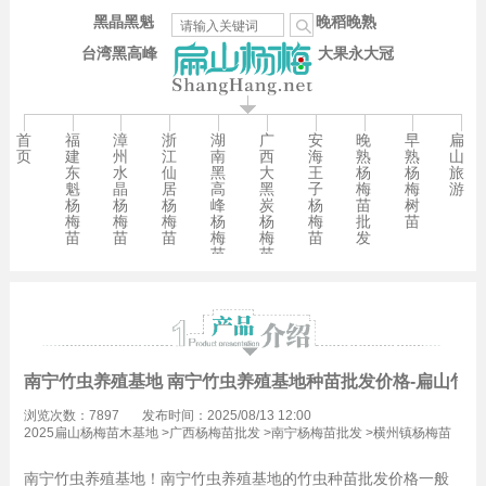
黑晶黑魁
晚稻晚熟
台湾黑高峰
大果永大冠
首
福
漳
浙
湖
广
安
晚
早
扁
页
建
州
江
南
西
海
熟
熟
山
东
水
仙
黑
大
王
杨
杨
旅
魁
晶
居
高
黑
子
梅
梅
游
杨
杨
杨
峰
炭
杨
苗
树
梅
梅
梅
杨
杨
梅
批
苗
苗
苗
苗
梅
梅
苗
发
苗
苗
南宁竹虫养殖基地 南宁竹虫养殖基地种苗批发价格-扁山竹虫
浏览次数：7897
发布时间：2025/08/13 12:00
2025扁山杨梅苗木基地
>
广西杨梅苗批发
>
南宁杨梅苗批发
>
横州镇杨梅苗
批发
南宁竹虫养殖基地！南宁竹虫养殖基地的竹虫种苗批发价格一般