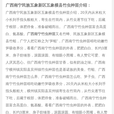
广西南宁民族五象新区五象横县竹虫种苗介绍：
广西南宁民族五象新区五象横县竹虫种苗介绍，20天内从米粒大
小长到手指头般粗大，寄生在竹筒内，从竹尖逐节往下吃，后藏
于根部，体肥停食，准备破蛹而出。 广西南宁竹虫种苗富含高蛋
白、氨基酸。
广西南宁竹虫种苗
又名竹蜂、民族五象新区五象横
县竹蛆，广宁人把它称之为“笋蛆”，广西南宁竹虫种苗啃吃幼嫩竹
笋吸收养分，看看广西南宁竹虫种苗的外表，肥肥白白、长约3厘
米、身子纺锤形，滚圆滚圆、有细眼小黑嘴，有人赞它可爱、有
人厌其恶心。但广西南宁竹虫种苗甘香，似有奶油之味。广西南
宁横州镇宾阳县宾州镇竹虫种苗也是基诺族的美食。竹蛆、广西
南宁竹虫种苗怎么养、广西南宁竹虫种苗怎么吃、笋子虫、广西
南宁竹虫种苗啃吃幼嫩竹笋吸收养分，20天内从米粒大小长到手
指头般粗大，横州镇宾阳县宾州镇寄生在竹筒内，从竹尖逐节往
下吃，后藏于根部，体肥停食，准备破蛹而出。 广西南宁竹虫种
苗富含高蛋白、氨基酸。看看广西南宁竹虫种苗的外表，肥肥白
白、长约3厘米、身子纺锤形，滚圆滚圆、有细眼小黑嘴，有人赞