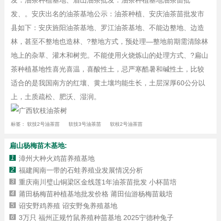
发：油茶种植基地、眉山油茶批发：油茶种植基地油茶苗批
发、。安庆出名的油茶基地公示：油茶种植、安庆油茶苗批发市
县如下：安庆旌阳油茶基地、罗江油茶基地、不能边整地、边造
林，甚至不整地也造林、?整地方式，预处理—整地前期需清除林
地上的杂草、灌木和树兜。不能使用火烧炼山的处理方式、?扁山
茶种植基地性喜光喜温，喜酸性土，忌严寒酷暑和碱性土，比较
适合的是我国南方的红壤、黄土壤均能生长，土层深厚60公分以
上，土质疏松、肥沃、湿润。
标签：
软技2号油茶苗
软技3号油茶苗
软枝2号油茶苗
扁山杨梅苗木基地:
1
漳州大种火鸡苗养殖基地
2
福建闽南一带的石蛙养殖业发展情况分析
3
重庆南川璧山铜梁区金线莲1年油茶苗批发 小杯苗培
4
莆田杨梅苗种植基地批发价格 莆田仙游杨梅苗栽培
5
诏安野鸡养殖 诏安野兔养殖基地
6
3万只 福州正规竹鼠养殖种苗基地 2025宁德种兔子