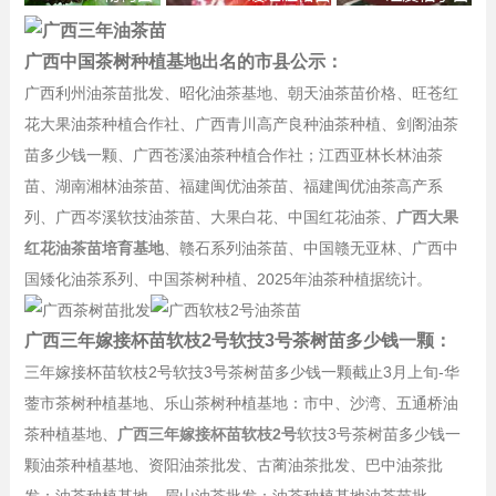
广西中国茶树种植基地出名的市县公示：
广西利州油茶苗批发、昭化油茶基地、朝天油茶苗价格、旺苍红
花大果油茶种植合作社、广西青川高产良种油茶种植、剑阁油茶
苗多少钱一颗、广西苍溪油茶种植合作社；江西亚林长林油茶
苗、湖南湘林油茶苗、福建闽优油茶苗、福建闽优油茶高产系
列、广西岑溪软技油茶苗、大果白花、中国红花油茶、
广西大果
红花油茶苗培育基地
、赣石系列油茶苗、中国赣无亚林、广西中
国矮化油茶系列、中国茶树种植、2025年油茶种植据统计。
广西三年嫁接杯苗软枝2号软技3号茶树苗多少钱一颗：
三年嫁接杯苗软枝2号软技3号茶树苗多少钱一颗截止3月上旬-华
蓥市茶树种植基地、乐山茶树种植基地：市中、沙湾、五通桥油
茶种植基地、
广西三年嫁接杯苗软枝2号
软技3号茶树苗多少钱一
颗油茶种植基地、资阳油茶批发、古蔺油茶批发、巴中油茶批