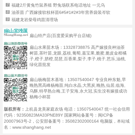
7
福建2斤黄兔竹鼠养殖 野兔场联系电话地址 一元乌
8
油茶苗 广西嫁接软枝杯苗6#5#1#2#3年营养袋装岑软
9
福建龙岩柴母鸡苗清理场
扁山特产店(百度爱采购平台店铺)
扁山水果苗木场：
13328738875
高产嫁接良种油茶
树苗,茶叶苗,龙眼,荔枝,葡萄,嘉宝果,脆蜜,脆皮金柑橘
子,橙子,脐橙,琵琶,百香果,梨子,李子,桃子,芭乐,油桃,
绿化苗批发
扁山杨梅苗木基地：
13507540047
专业良种东魁,早
晚熟黑高峰杨梅苗,纯白水晶,大黑炭,晚熟,仙居,临海,
乌酥,特早熟台梅,王子安海,永大冠,实生没有嫁接成功
杨梅小杯苗
版权所有：
上杭县龙美家庭农场 电话：13507540047 统一社会信用
代码：92350823MA33PNE89Y 国家网站备案号：
闽ICP备
20007963号-2
，公安部备案号：35082302000164
电脑版
，本站域
名：www.shanghang.net