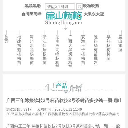
黑晶黑魁
晚稻晚熟
台湾黑高峰
大果永大冠
首
福
漳
浙
湖
广
安
晚
早
扁
页
建
州
江
南
西
海
熟
熟
山
东
水
仙
黑
大
王
杨
杨
旅
魁
晶
居
高
黑
子
梅
梅
游
杨
杨
杨
峰
炭
杨
苗
树
梅
梅
梅
杨
杨
梅
批
苗
苗
苗
苗
梅
梅
苗
发
苗
苗
广西三年嫁接软枝2号杯苗软技3号茶树苗多少钱一颗-扁山油
浏览次数：3917
发布时间：2025/08/12 11:49
2025扁山杨梅苗木基地
>
广西杨梅苗批发
>
梧州杨梅苗批发
>
藤县杨梅苗批
发
广西纯正三年 嫁接杯苗软枝2号软技3号茶树苗多少钱一颗，一般