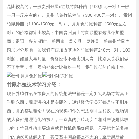
是比较高的，一般贵州银星c红颊竹鼠种苗（400多元一对！一般
一只一斤左右的）、贵州花兔竹鼠种苗（380-480元一对）、
贵州
竹鼠种苗
（1100-1500元一对）、月月兔竹鼠种苗（500元左右一
对）的价格都算比较高；中国贵州扁山竹鼠联盟有这几个加盟
商：贵阳、兴义 铜仁、黔西南、普安县、息烽县、黔南州竹鼠养
殖加盟分基地；如我们广西加盟基地的竹鼠种苗240元一对，100
对起，如量大再商量！价格应该不会比别人贵！比别人贵我们做
不了生意，懂上网的都来对比价格一般，我们以低的价格出售。
竹鼠养殖技术学习介绍：
现在养殖竹鼠在很多人的传统想法中都是一定要到现场才能真正
学到东西，现场讲的才是实际的，通过微信学员群都是学不到东
西，讲的都是理论！现在的现实和你的想法刚才是相反，现场讲
的大多都是理论化的东西，一直真的养殖场安全相对来说是比较
少的！竹鼠养殖主要
难点就是竹鼠的肠炎问题
，只要把竹鼠养殖
中的肠炎问题解决了，其它基本问题都是不大的，至于黑牙齿、