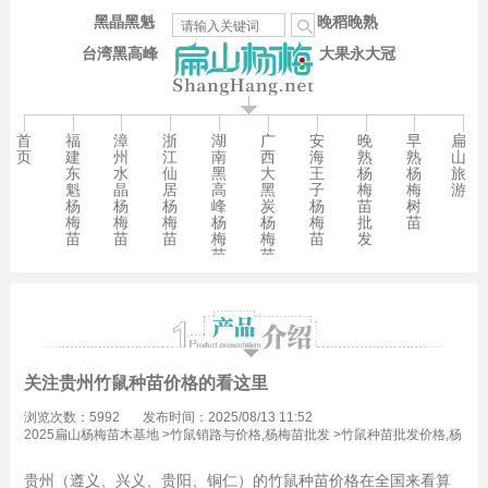
黑晶黑魁
晚稻晚熟
台湾黑高峰
大果永大冠
首
福
漳
浙
湖
广
安
晚
早
扁
页
建
州
江
南
西
海
熟
熟
山
东
水
仙
黑
大
王
杨
杨
旅
魁
晶
居
高
黑
子
梅
梅
游
杨
杨
杨
峰
炭
杨
苗
树
梅
梅
梅
杨
杨
梅
批
苗
苗
苗
苗
梅
梅
苗
发
苗
苗
关注贵州竹鼠种苗价格的看这里
浏览次数：5992
发布时间：2025/08/13 11:52
2025扁山杨梅苗木基地
>
竹鼠销路与价格,杨梅苗批发
>
竹鼠种苗批发价格,杨
梅苗批发
贵州（遵义、兴义、贵阳、铜仁）的竹鼠种苗价格在全国来看算