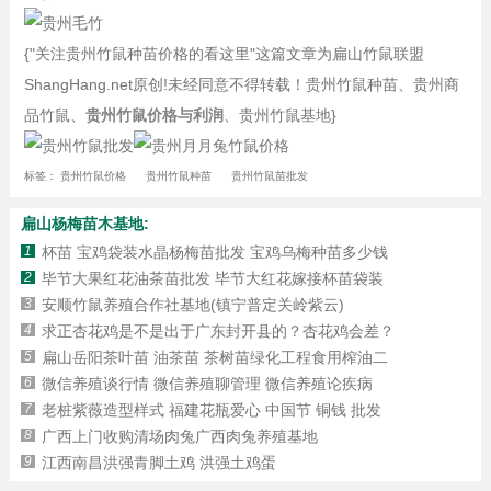
{"关注贵州竹鼠种苗价格的看这里"这篇文章为扁山竹鼠联盟
ShangHang.net原创!未经同意不得转载！贵州竹鼠种苗、贵州商
品竹鼠、
贵州竹鼠价格与利润
、贵州竹鼠基地}
标签：
贵州竹鼠价格
贵州竹鼠种苗
贵州竹鼠苗批发
扁山杨梅苗木基地:
1
杯苗 宝鸡袋装水晶杨梅苗批发 宝鸡乌梅种苗多少钱
2
毕节大果红花油茶苗批发 毕节大红花嫁接杯苗袋装
3
安顺竹鼠养殖合作社基地(镇宁普定关岭紫云)
4
求正杏花鸡是不是出于广东封开县的？杏花鸡会差？
5
扁山岳阳茶叶苗 油茶苗 茶树苗绿化工程食用榨油二
6
微信养殖谈行情 微信养殖聊管理 微信养殖论疾病
7
老桩紫薇造型样式 福建花瓶爱心 中国节 铜钱 批发
8
广西上门收购清场肉兔广西肉兔养殖基地
9
江西南昌洪强青脚土鸡 洪强土鸡蛋