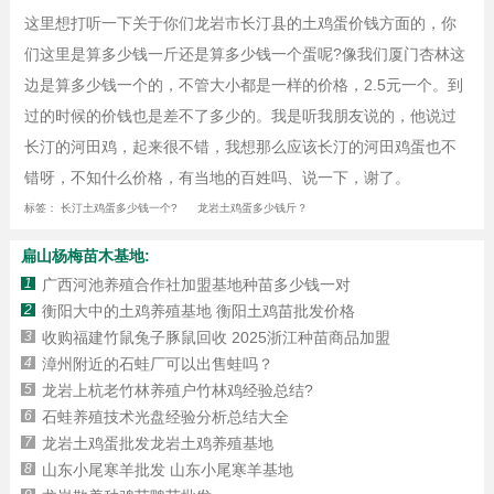
这里想打听一下关于你们龙岩市长汀县的土鸡蛋价钱方面的，你
们这里是算多少钱一斤还是算多少钱一个蛋呢?像我们厦门杏林这
边是算多少钱一个的，不管大小都是一样的价格，2.5元一个。到
过的时候的价钱也是差不了多少的。我是听我朋友说的，他说过
长汀的河田鸡，起来很不错，我想那么应该长汀的河田鸡蛋也不
错呀，不知什么价格，有当地的百姓吗、说一下，谢了。
标签：
长汀土鸡蛋多少钱一个?
龙岩土鸡蛋多少钱斤？
扁山杨梅苗木基地:
1
广西河池养殖合作社加盟基地种苗多少钱一对
2
衡阳大中的土鸡养殖基地 衡阳土鸡苗批发价格
3
收购福建竹鼠兔子豚鼠回收 2025浙江种苗商品加盟
4
漳州附近的石蛙厂可以出售蛙吗？
5
龙岩上杭老竹林养殖户竹林鸡经验总结?
6
石蛙养殖技术光盘经验分析总结大全
7
龙岩土鸡蛋批发龙岩土鸡养殖基地
8
山东小尾寒羊批发 山东小尾寒羊基地