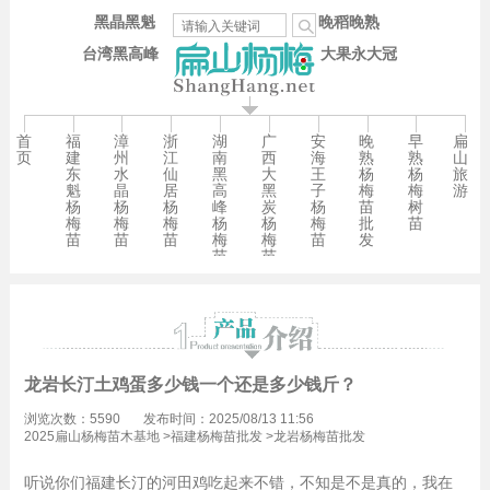
黑晶黑魁
晚稻晚熟
台湾黑高峰
大果永大冠
首
福
漳
浙
湖
广
安
晚
早
扁
页
建
州
江
南
西
海
熟
熟
山
东
水
仙
黑
大
王
杨
杨
旅
魁
晶
居
高
黑
子
梅
梅
游
杨
杨
杨
峰
炭
杨
苗
树
梅
梅
梅
杨
杨
梅
批
苗
苗
苗
苗
梅
梅
苗
发
苗
苗
龙岩长汀土鸡蛋多少钱一个还是多少钱斤？
浏览次数：5590
发布时间：2025/08/13 11:56
2025扁山杨梅苗木基地
>
福建杨梅苗批发
>
龙岩杨梅苗批发
听说你们福建长汀的河田鸡吃起来不错，不知是不是真的，我在