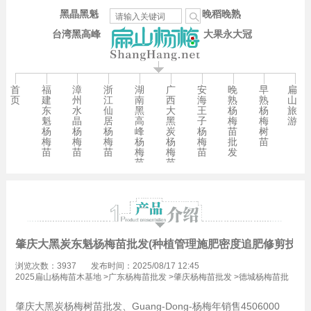
黑晶黑魁
晚稻晚熟
台湾黑高峰
大果永大冠
首
福
漳
浙
湖
广
安
晚
早
扁
页
建
州
江
南
西
海
熟
熟
山
东
水
仙
黑
大
王
杨
杨
旅
魁
晶
居
高
黑
子
梅
梅
游
杨
杨
杨
峰
炭
杨
苗
树
梅
梅
梅
杨
杨
梅
批
苗
苗
苗
苗
梅
梅
苗
发
苗
苗
肇庆大黑炭东魁杨梅苗批发(种植管理施肥密度追肥修剪技术)
浏览次数：3937
发布时间：2025/08/17 12:45
2025扁山杨梅苗木基地
>
广东杨梅苗批发
>
肇庆杨梅苗批发
>
德城杨梅苗批
发
肇庆大黑炭杨梅树苗批发、Guang-Dong-杨梅年销售4506000