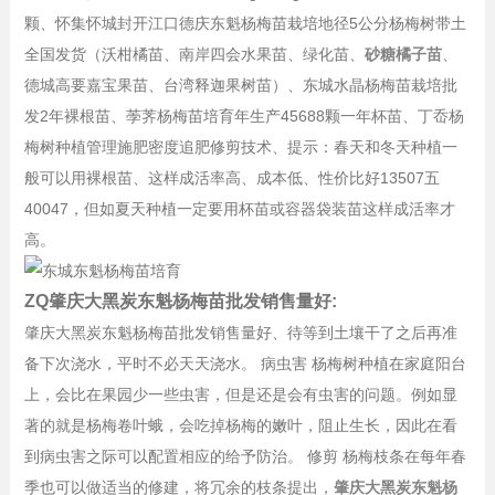
颗、怀集怀城封开江口德庆东魁杨梅苗栽培地径5公分杨梅树带土
全国发货（沃柑橘苗、南岸四会水果苗、绿化苗、
砂糖橘子苗
、
德城高要嘉宝果苗、台湾释迦果树苗）、东城水晶杨梅苗栽培批
发2年裸根苗、荸荠杨梅苗培育年生产45688颗一年杯苗、丁岙杨
梅树种植管理施肥密度追肥修剪技术、提示：春天和冬天种植一
般可以用裸根苗、这样成活率高、成本低、性价比好13507五
40047，但如夏天种植一定要用杯苗或容器袋装苗这样成活率才
高。
ZQ肇庆大黑炭东魁杨梅苗批发销售量好:
肇庆大黑炭东魁杨梅苗批发销售量好、待等到土壤干了之后再准
备下次浇水，平时不必天天浇水。 病虫害 杨梅树种植在家庭阳台
上，会比在果园少一些虫害，但是还是会有虫害的问题。例如显
著的就是杨梅卷叶蛾，会吃掉杨梅的嫩叶，阻止生长，因此在看
到病虫害之际可以配置相应的给予防治。 修剪 杨梅枝条在每年春
季也可以做适当的修建，将冗余的枝条提出，
肇庆大黑炭东魁杨