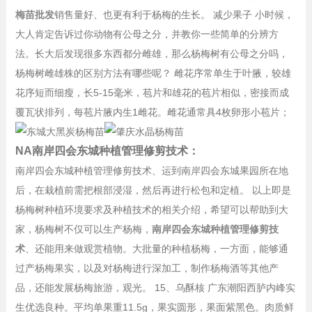
梅苗批发
销售量好、也更有利于杨梅的生长。 减少果子 小时候，
大人肯定告诉过你动物有公母之分，并教你一些简单的分辨方
法。长大后发现很多东西都分雌雄，那么杨梅树有公母之分吗，
杨梅树雌雄株的区别方法有哪些呢？ 雌花序常单生于叶腋，较雄
花序短而细瘦，长5-15毫米，苞片和雄花的苞片相似，密接而成
覆瓦状排列，每苞片腋内生1雌花。雌花通常具4枚卵形小苞片；
NA南岸四会东城种植管理修剪技术：
南岸四会东城种植管理修剪技术、运到南岸四会东城果园所在地
后，在栽植前需把根部浸湿，然后再进行松包和定植。 以上即是
杨梅树种植环境要求及种植技术的相关介绍，希望可以帮助到大
家，杨梅树不仅可以生产杨梅，
南岸四会东城种植管理修剪技
术
、还能用来做观赏植物。大批量的种植杨梅，一方面，能够通
过产杨梅果实，以及对杨梅进行深加工，制作杨梅酒等其他产
品，还能发展杨梅旅游，观光。 15、乌酥核 广东潮阳西胪内峰实
生优选良种。平均单果重11.5g，果实圆形，果面紫黑色。肉质鲜