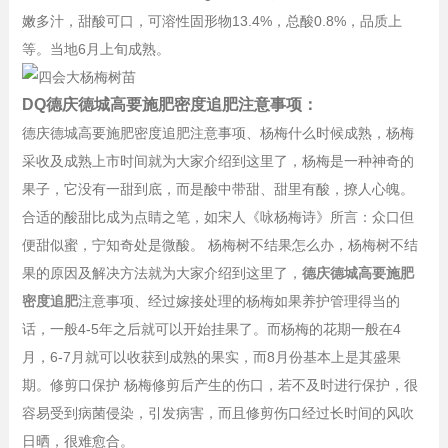
嫩多汁，甜酸可口，可溶性固形物13.4%，总酸0.8%，品质上
等。当地6月上旬成熟。
DQ德庆德城高要施肥密度追肥注意事项：
德庆德城高要施肥密度追肥注意事项、杨梅什么时候成熟，杨梅
采收及成熟上市时间就为大家介绍到这里了，杨梅是一种神奇的
果子，它没有一甜到底，而是酸中带甜、甜里有酸，撩人心魄。
合适的酸甜比成为点睛之笔，如宋人《咏杨梅诗》所言：众口但
便甜似蜜，宁知奇处是微酸。 杨梅树不结果怎么办，杨梅树不结
果的原因及解决方法就为大家介绍到这里了，
德庆德城高要施肥
密度追肥
注意事项、经过嫁接处理的杨梅如果养护管理得当的
话，一般4-5年之后就可以开始挂果了。而杨梅的花期一般在4
月，6-7月就可以收获到成熟的果实，而8月份基本上是其盛果
期。修剪口保护 杨梅修剪后产生的伤口，若不及时进行保护，很
容易受到病菌侵染，引发病害，而且修剪伤口经过长时间的风吹
日晒，很难愈合。