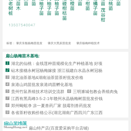
标签：
肇庆东魁杨梅苗批发
肇庆大黑炭苗批发
肇庆杨梅种植技术
扁山杨梅苗木基地:
1
湖北的仙桃：金线莲种苗规模化生产种植基地 好项
2
砧木接穗永树冠杨梅嫁接 浙江福建白水晶永树冠杨
3
湖北油茶基地&湖南油茶苗茶籽批发价格
4
泉港山鸡苗批发泉港鸡苗孵化基地
5
贵州竹鼠养殖技术培训交流群
6
三明濉城包教会养殖肉兔
7
江西有黑高峰3-5-2-1年赣州水晶杨梅树苗批发价钱
8
郑州蝇蛆净 凉一夏兽药厂家 脱霉剂兽药批发
9
各省茶籽收购价格公示(湖北湖南广西四川广东江西
扁山特产店(百度爱采购平台店铺)