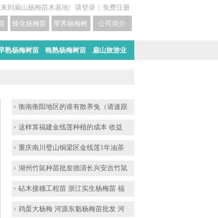
迎来到扁山杨梅苗木基地!
请登录
|
免费注册
苗培育基地
矮化杨梅苗价格
荸荠杨梅树苗培育
公司简介
早熟杨梅树苗
晚熟杨梅树苗
扁山旅游业
衡南衡阳地区的谁有散养兔（请速跟
这样算福建金线莲种植的成本 收益
重庆南川璧山铜梁区金线莲1年油茶
湖州竹鼠种苗批发德清长兴安吉竹鼠
砧木接穗工程苗 浙江实生杨梅苗 福
鸡蛋大杨梅 河源东魁杨梅苗批发 河