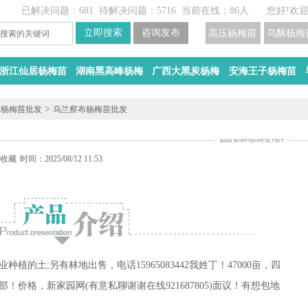
已解决问题：681
待解决问题：5716
当前在线：86人
您好!欢
高压杨梅苗
乌酥杨梅
浙江仙居杨梅苗
湖南黑高峰杨梅
广西大黑炭杨梅
安海王子杨梅苗
>
古杨梅苗批发
乌兰察布杨梅苗批发
有林地出售
收藏
时间：2025/08/12 11:53
的土;另有林地出售，电话15965083442我姓丁！47000亩，四
价格，新家园网(有意私聊谢谢在线921687805)面议！有想包地