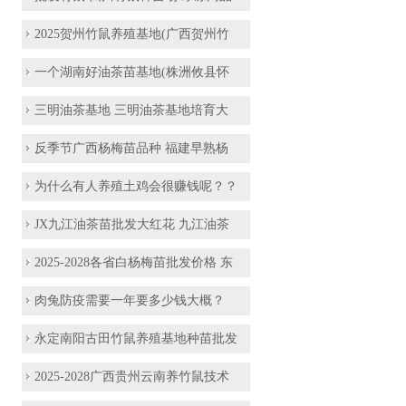
2025贺州竹鼠养殖基地(广西贺州竹
一个湖南好油茶苗基地(株洲攸县怀
三明油茶基地 三明油茶基地培育大
反季节广西杨梅苗品种 福建早熟杨
为什么有人养殖土鸡会很赚钱呢？？
JX九江油茶苗批发大红花 九江油茶
2025-2028各省白杨梅苗批发价格 东
肉兔防疫需要一年要多少钱大概？
永定南阳古田竹鼠养殖基地种苗批发
2025-2028广西贵州云南养竹鼠技术