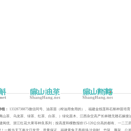
种植：
13328738875微信同号、油茶苗（榨油用食用的）、福建金线莲和石斛种苗
夷山茶、乌龙茶、绿茶、红茶、白茶、）绿化苗木、江西杂交高产长林赣无赣石嫁接油
建闽优、浙江红花大果等种良系列；按高度和棵数报价15-120公分高的都有、一二
递费！一般当天下单次日发货，质量保证。福建黄兔子养殖场,比利时、竹鼠、豚鼠、公