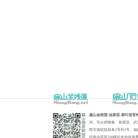
扁山金线莲-油茶苗-茶叶苗育
洱、毛尖碧螺春、铁观音、武
西岑溪软技枝条2号和3号、福
扦插油茶苗100棵起发包快