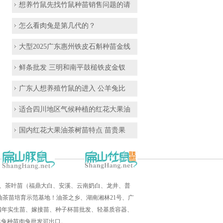
想养竹鼠先找竹鼠种苗销售问题的请
怎么看肉兔是第几代的？
大型2025广东惠州铁皮石斛种苗金线
鲜条批发 三明和南平鼓槌铁皮金钗
广东人想养殖竹鼠的进入 公羊兔比
适合四川地区气候种植的红花大果油
国内红花大果油茶树苗特点 苗贵果
培育、茶叶苗（福鼎大白、安溪、云南奶白、龙井、普
茶苗培育示范基地！油茶之乡、湖南湘林21号、广
三四年实生苗、嫁接苗、种子杯苗批发、轻基质容器、
羊兔种苗肉兔批发可出口。