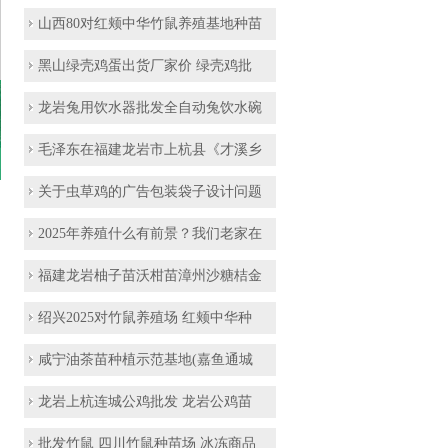
山西80对红颊中华竹鼠养殖基地种苗
黑山绿壳鸡蛋出货厂家价 绿壳鸡批
龙岩兔用饮水器批发全自动兔饮水碗
毛泽东在福建龙岩市上杭县《才溪乡
关于虫草鸡的广告包装袋子设计问题
2025年养殖什么有前景？我们老家在
福建龙岩柚子苗沃柑苗漳州沙糖桔金
绍兴2025对竹鼠养殖场 红颊中华种
咸宁油茶苗种植示范基地(嘉鱼通城
龙岩上杭连城公鸡批发 龙岩公鸡苗
批发竹鼠 四川竹鼠种苗场 冰冻商品