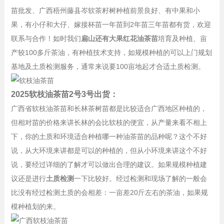
苗批发、广西梧州藤县岑软茶籽树种植前景良好、有中果和小
果，有小仔和大仔、嫁接杯苗一年苗到2年苗三年苗都有货，欢迎
联系与合作！如时我们
扁山还有大果红花油茶苗
培育及种植、亩
产较100多斤茶油，有种植技术支持，如规模种植的可以上门规划
基地及土质检测服务，通常来说要100亩地起才合适土质检测。
2025软枝油茶苗2号3号出货：
广西省软枝油茶苗和长林茶树苗都是比较适合广西地区种植的，
但相对苗的价格来讲长林的会比软枝的便宜，从产量来看不相上
下，你的土质和环境适合种植哪一种油茶苗的品种呢？这个不好
说，从大环境来讲都是可以的种植的，但从小环境来讲这个不好
说，要经过详细的了解才可以做出合理的建议。如果规模种植建
议还是进行
土质检测
一下比较好。经过检测和现场了解的一般会
比没有经过检测土质的会相差：一亩差20斤左右的茶油，如果规
模种植划的来。