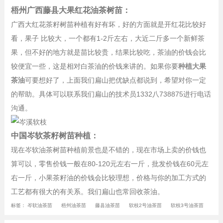
梧州广西藤县大果红花油茶树苗：
广西大红花茶籽树苗种植有好有坏，好的方面就是开红花比较好
看，果子 比较大，一个都有1-2斤左右，大近二斤多一个新鲜茶
果，但不好的地方就是苗比较贵，结果比较吃，茶油的价钱会比
较便宜一些，这是相对白茶油的价钱来讲的。如果你要
种植大果
茶油
可要想好了，上面我们扁山把优缺点都说到，希望对你一定
的帮助。具体可以联系我们扁山的技术员1332八738875进行电话
沟通。
中国岑软茶籽树苗种植：
现在岑软油茶树苗种植前景也是不错的，现在市场上卖的价钱也
算可以，零售价钱一般在80-120元左右一斤，批发价钱在60元左
右一斤，小果茶籽油的价钱会比较理想，价格与你的加工方式的
工艺都有很大的有关系。我们扁山也常回收茶油。
标签：
岑软油茶苗
梧州油茶苗
藤县油茶苗
软枝2号油茶苗
软枝3号油茶苗
软枝