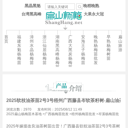
黑晶黑魁
晚稻晚熟
台湾黑高峰
大果永大冠
首
福
漳
浙
湖
广
安
晚
早
扁
页
建
州
江
南
西
海
熟
熟
山
东
水
仙
黑
大
王
杨
杨
旅
魁
晶
居
高
黑
子
梅
梅
游
杨
杨
杨
峰
炭
杨
苗
树
梅
梅
梅
杨
杨
梅
批
苗
苗
苗
苗
梅
梅
苗
发
苗
苗
2025软枝油茶苗2号3号梧州广西藤县岑软茶籽树-扁山油茶
浏览次数：2970
发布时间：2025/08/12 11:49
2025扁山杨梅苗木基地
>
广西杨梅苗批发
>
梧州杨梅苗批发
>
岑溪杨梅苗批
发
2025年嫁接改良油茶树苗出货！广西藤县软枝油茶苗2号3号茶树