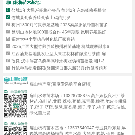
扁山杨梅苗木基地:
1
盐城1年大黑炭杨梅小杯苗 徐州2年东魁杨梅裸根实
2
连城县孔雀养殖孔雀山鸡苗批发
3
梅州1800对竹鼠养殖基地 2025卖黑豚鼠种苗种苗多
4
昆明山地林地600亩找合作 45年期限 昆明养殖很好
5
福建大中小型鸡苗孵化机厂家直销
6
2025广西大型竹鼠养殖柳州种苗基地 柳城鹿寨融水6
7
江西油茶基地批发巨型大果红花杯苗嫁接油茶苗-扁
8
改良 汉中浮宫乌酥黑高峰永树冠杨梅苗批发 粗1-3
9
竹鼠种苗批发邵阳(隆回洞口邵东新邵县)竹鼠养殖基
扁山特产店(百度爱采购平台店铺)
扁山水果苗木场：
13328738875
高产嫁接良种油茶
树苗,茶叶苗,龙眼,荔枝,葡萄,嘉宝果,脆蜜,脆皮金柑橘
子,橙子,脐橙,琵琶,百香果,梨子,李子,桃子,芭乐,油桃,
绿化苗批发
扁山杨梅苗木基地：
13507540047
专业良种东魁,早
晚熟黑高峰杨梅苗,纯白水晶,大黑炭,晚熟,仙居,临海,