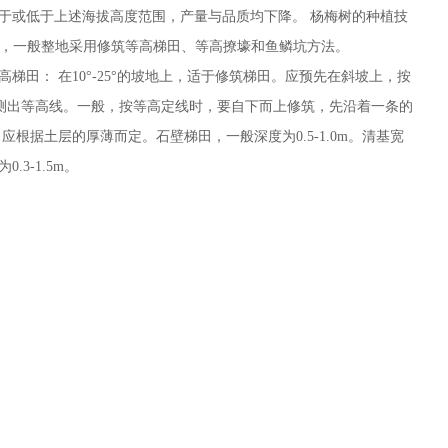
，高于或低于上述海拔高度范围，产量与品质均下降。 杨梅树的种植技
整地，一般整地采用修筑等高梯田、等高撩壕和鱼鳞坑方法。
梯田： 在10°-25°的坡地上，适于修筑梯田。应预先在斜坡上，按
比降，测出等高线。一般，按等高定线时，要自下而上修筑，先沿着一条的
根据土层的厚薄而定。石壁梯田，一般深度为0.5-1.0m。清基宽
3-1.5m。