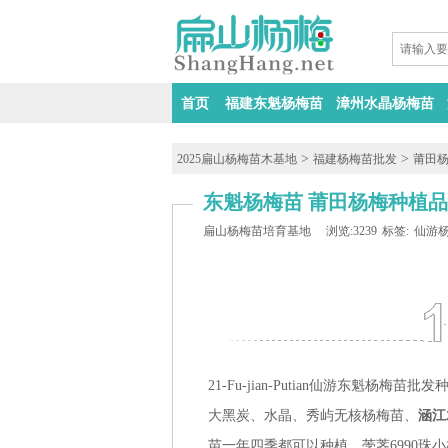
首页
福建东魁杨梅苗
漳州水晶杨梅苗
>
>
2025扁山杨梅苗木基地
福建杨梅苗批发
莆田
东魁杨梅苗 莆田杨梅种植
扁山杨梅苗培育基地
浏览:3239
标签:
仙游
21-Fu-jian-Putian仙游东
大黑炭、水晶、秀屿无核杨梅苗、
涵江
苗一年四季都可以种植、荸荠6990珠小