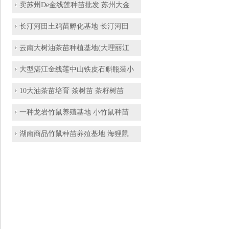
卖苏州De金线莲种苗批发 苏州大金
长汀河田土鸡苗孵化基地 长汀河田
云南大树油茶苗种植基地(大理丽江
大型湛江金线莲中山铁皮石斛瓶装小
10大油茶苗培育 茶树苗 茶籽树苗
一种龙岩竹鼠养殖基地 小竹鼠种苗
湖南商品竹鼠种苗养殖基地 海狸鼠