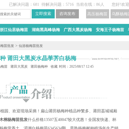
已解决问题：681
待解决问题：5716
当前在线：86人
您好!欢
高压杨梅苗
乌酥杨梅
浙江仙居杨梅苗
湖南黑高峰杨梅
广西大黑炭杨梅
安海王子杨梅苗
>
杨梅苗批发
仙游杨梅苗批发
品种 莆田大黑炭水晶荸荠白杨梅苗
杨梅苗
莆田大黑炭杨梅苗
莆田杨梅种植
收藏
时间：2025/08/17 12:45
魁杨梅苗批发种植园、欢迎现场采摘！扁山莆田杨梅种植品种繁多、莆田荔城城厢
木桐杨梅苗批发
什么价格13507五40047较大优惠！全国发快递、杯
杨梅营养土、湄洲白杨梅苗6345634颗、早熟杨梅树种植场年生产销