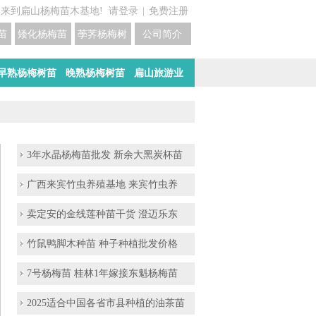
迎来到扁山杨梅苗木基地!
请登录
|
免费注册
苗培育基地
矮化杨梅苗价格
荸荠杨梅树苗培育
公司简介
早熟杨梅树苗
晚熟杨梅树苗
扁山旅游业
3年水晶杨梅苗批发 新余大黑炭杯苗
广西来宾竹虫养殖基地 来宾竹虫养
卖定安的金线莲种苗干货 澄迈乐东
竹鼠鸭脚木种苗 种子种植批发价格
7号杨梅苗 桂林1年嫁接东魁杨梅苗
2025适合中国各省市县种植的油茶苗