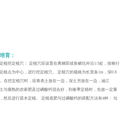
培育：
植挖定植穴： 定植穴应设置在离梯田或鱼鳞坑外沿1/3处，按株行
植点为中心，进行挖定植穴。 定植穴的规格为长宽各1m，深0.8
穴。在挖定植穴时，应将表土放在一边，深土另放在一边，涵江
土与腐熟的农家肥及过磷酸钙混合好，到春季定植时，先放一定量
，然后进行苗木定植。 定植底肥与过磷酸钙的搭配方法有4种： 垃