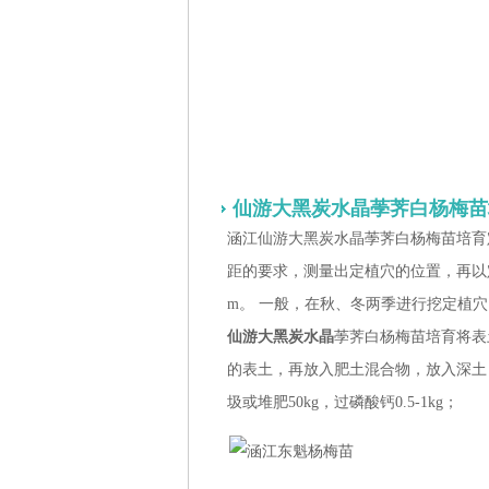
仙游大黑炭水晶荸荠白杨梅苗
涵江仙游大黑炭水晶荸荠白杨梅苗培育定
距的要求，测量出定植穴的位置，再以定
m。 一般，在秋、冬两季进行挖定植
仙游大黑炭水晶
荸荠白杨梅苗培育将表
的表土，再放入肥土混合物，放入深土
圾或堆肥50kg，过磷酸钙0.5-1kg；