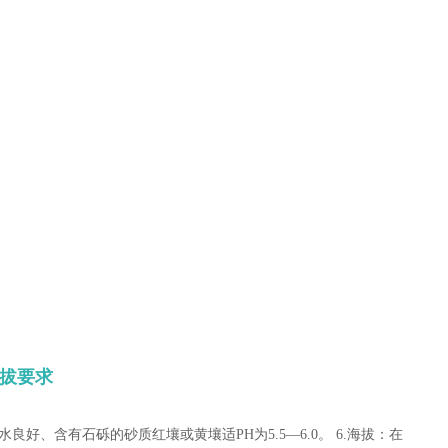
拔要求
好、含有石砾的砂质红壤或黄壤适PH为5.5—6.0。 6.海拔：在