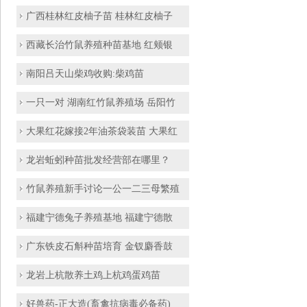
广西桂林红皮柚子苗 桂林红皮柚子
西藏长治竹鼠养殖种苗基地 红颊银
​南阳吕天山柴鸡收购:柴鸡苗
一只一对 湖南红竹鼠养殖场 岳阳竹
大果红花嫁接2年油茶袋装苗 大果红
龙岩蚯蚓种苗批发经营部在哪里？
竹鼠养殖新手讨论一公一二三母繁殖
福建宁德兔子养殖基地 福建宁德散
广东铁皮石斛种苗培育 金钗麝香鼓
龙岩上杭散养土鸡上杭鸡蛋鸡苗
好兽药-正大造(畜禽抗病毒必备药)