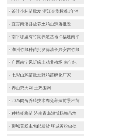
茶叶小杯苗批发 浙江金华标准1年油
宜宾南溪县放养土鸡山鸡蛋批发
南平哪里有竹鼠养殖基地 G福建南平
湖州竹鼠种苗批发德清长兴安吉竹鼠
广西南宁凤昕缘土鸡养殖场 南宁纯
七彩山鸡苗批发野鸡苗孵化厂家
养山鸡天网 土鸡围网
2025肉兔养殖技术肉兔养殖前景种苗
种植杨梅苗 济南青岛淄博杨梅苗培
聊城黄粉虫包邮发货 聊城黄粉虫批