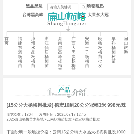
黑晶黑魁
晚稻晚熟
台湾黑高峰
大果永大冠
首
福
漳
浙
湖
广
安
晚
早
扁
页
建
州
江
南
西
海
熟
熟
山
东
水
仙
黑
大
王
杨
杨
旅
魁
晶
居
高
黑
子
梅
梅
游
杨
杨
杨
峰
炭
杨
苗
树
梅
梅
梅
杨
杨
梅
批
苗
苗
苗
苗
梅
梅
苗
发
苗
苗
[15公分大杨梅树批发] 德宏10到20公分冠幅3米 998元/珠-
浏览次数：1804
发布时间：2025/08/17 12:45
2025扁山杨梅苗木基地
>
云南杨梅苗批发
>
德宏杨梅苗批发
下面说明一般地径价格：云南15公分特大水晶大杨梅树批发1000