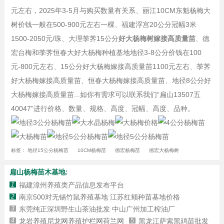
元左右，2025年3-5月与购买数量有关系、丽江10CM东魁杨梅大
树价钱一般在500-900元左右一棵、福建浮宫20公分冠幅3米
1500-2050元/珠、大理荸荠15公分
好大杨梅树嫁接高质量苗
、德
宏台梅和荸荠恒春大好大杨梅种植基地地径3-8公分价钱在100
元-800元左右、15公分好大杨梅嫁接高质量苗1100元左右、荸荠
好大杨梅嫁接高质量苗、恒春大杨梅嫁接高质量苗、地径8公分好
大杨梅嫁接高质量苗...如你有需求可以联系我们“扁山13507五
40047”进行价格、数量、规格、高度、冠幅、高度、品种。
标签：
地径15公分杨梅苗
10CM杨梅苗
德宏杨梅苗
德宏大杨梅树
扁山杨梅苗木基地:
1
福建漳州养殖类产品信息发布平台
2
南京500对无锡竹鼠养殖基地 江苏红颊种苗基地价格
3
东莞纯正深圳野生山茶油批发 中山广州加工榨油厂
4
龙岩养殖尼龙网养殖护栏网荷兰网
5
黑龙江萨索黑鸡苗批发