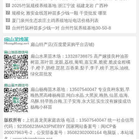
6
2025竹鼠规模养殖基地 浙江宁波 福建龙岩 广西种
7
规模化 雅安金线莲种苗多少钱一颗 干货批发 哪里
8
厦门泉州生态农庄土鸡养殖地址电话价格列表
9
台州竹鼠种苗多少钱一对 台州竹鼠养殖基地30-50-8
扁山特产店(百度爱采购平台店铺)
扁山水果苗木场：
13328738875
高产嫁接良种油茶
树苗,茶叶苗,龙眼,荔枝,葡萄,嘉宝果,脆蜜,脆皮金柑橘
子,橙子,脐橙,琵琶,百香果,梨子,李子,桃子,芭乐,油桃,
绿化苗批发
扁山杨梅苗木基地：
13507540047
专业良种东魁,早
晚熟黑高峰杨梅苗,纯白水晶,大黑炭,晚熟,仙居,临海,
乌酥,特早熟台梅,王子安海,永大冠,实生没有嫁接成功
杨梅小杯苗
版权所有：
上杭县龙美家庭农场 电话：13507540047 统一社会信用
代码：92350823MA33PNE89Y 国家网站备案号：
闽ICP备
20007963号-2
，公安部备案号：35082302000164
电脑版
，本站域
名：www.shanghang.net