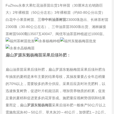
FuZhou永泰大果红花油茶苗出货1年杯苗（30厘米左右销路巨
大）2年裸根苗（50公分左右）3年裸根苗（约60-80公分出货）
白花中小果茶树苗、
三华中科油茶树苗
23000珠急出、长林茶籽苗
2300珠（30-80公公左右）、三华油茶苗3500珠出货、湘林嫁接
茶树苗5600颗13507五40047、闽优等油茶苗种植超过1000亩。
扁山罗源东魁杨梅苗采果后须补肥：
扁山油茶苗采果后须补肥，扁山罗源东魁杨梅苗采果后须补肥当
年抽发的夏梢是来年主要的结果母枝，其抽发量要占全年总梢量
的70%以上，需要较多的养分供应。采果后应及时补充肥料，以
迅速恢复树势，促进叶片机能活跃，增加营养物质的积累，促发
足量的夏梢和促进更多的花芽形成。施肥量应视树势强弱和结果
量而定，扁山
罗源东魁杨梅苗
采果后须补肥一般株产50公斤以上
需施焦泥灰40～50公斤、草木灰20～40公斤，加饼肥1～2公斤。