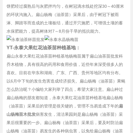
饼肥经过腐熟后与灰肥拌均匀，在树冠滴水线处挖深30～40厘米
的环状沟施入。扁山杨梅（油茶苗）采果后，由于树冠下被雨
淋、脚踏等而造成的土壤板结，通过开穴施肥，可增强土壤的蓄
水保肥能力，提高树体对7～8月份干旱的抵抗能力。
YT-永泰大果红花油茶苗种植基地：
扁山永泰大果红花油茶苗种植基地杨梅苗属于扁山油茶苗批发科
乔木植物，具有很高的药用和食用价值，近些年来深受很多人的
喜欢。目前在华东和湖南、广东、广西、贵州等地区均有分布。
以6月中下旬的发生危害造成经济损失。扁山杨梅（油茶苗）果蝇
怎么防治呢？小编给大家列举了四点，希望大家注意。扁山种过
扁山杨梅的朋友都知道，永泰大果红花油茶苗种植基地扁山杨梅
（油茶苗）采果后的管理是很关键的，管理不当易造成下年的
扁
山杨梅苗木批发
病害发生，清洁果园则是扁山杨梅（油茶苗）采
果后很重要的一步。扁山杨梅（油茶苗）采果后，要及时防治扁
山杨梅（油茶苗）易发生的各种病虫害，以免给扁山杨梅（油茶