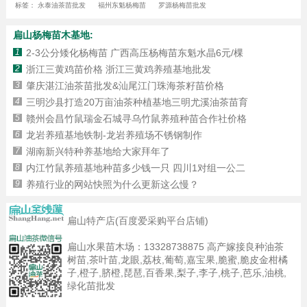
标签：
永泰油茶苗批发
福州东魁杨梅苗
罗源杨梅苗批发
扁山杨梅苗木基地:
1
2-3公分矮化杨梅苗 广西高压杨梅苗东魁水晶6元/棵
2
浙江三黄鸡苗价格 浙江三黄鸡养殖基地批发
3
肇庆湛江油茶苗批发&汕尾江门珠海茶籽苗价格
4
三明沙县打造20万亩油茶种植基地三明尤溪油茶苗育
5
赣州会昌竹鼠瑞金石城寻乌竹鼠养殖种苗合作社价格
6
龙岩养殖基地铁制-龙岩养殖场不锈钢制作
7
湖南新兴特种养基地给大家拜年了
8
内江竹鼠养殖基地种苗多少钱一只 四川1对组一公二
9
养殖行业的网站快照为什么更新这么慢？
扁山特产店(百度爱采购平台店铺)
扁山水果苗木场：
13328738875
高产嫁接良种油茶
树苗,茶叶苗,龙眼,荔枝,葡萄,嘉宝果,脆蜜,脆皮金柑橘
子,橙子,脐橙,琵琶,百香果,梨子,李子,桃子,芭乐,油桃,
绿化苗批发