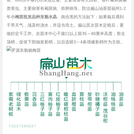
畏、800倍甲基托布津混合液。主要虫害有长白蚧、卷叶蛾和袋蛾
类害虫。主要病害有褐斑病、癌肿病等。防治扁山油茶苗福州1-2
年
小梅苗批发品种东魁水晶
、病虫害的方法如下：如果栽后遇到
干旱天气，须及时浇水，并适当培土。扁山其次苗木定植后，要
做好定干工作。在苗木中心干接口以上留35～40厘米高度，剪去
顶梢，促使下部抽发新梢，以后选留3～4条强健新梢作为主枝。