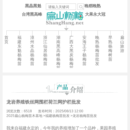
黑晶黑魁
晚稻晚熟
台湾黑高峰
大果永大冠
首
福
漳
浙
湖
广
安
晚
早
扁
页
建
州
江
南
西
海
熟
熟
山
东
水
仙
黑
大
王
杨
杨
旅
魁
晶
居
高
黑
子
梅
梅
游
杨
杨
杨
峰
炭
杨
苗
树
梅
梅
梅
杨
杨
梅
批
苗
苗
苗
苗
梅
梅
苗
发
苗
苗
龙岩养殖铁丝网围栏荷兰网护栏批发
浏览次数：6518
发布时间：2025/08/13 12:00
2025扁山杨梅苗木基地
>
福建杨梅苗批发
>
龙岩杨梅苗批发
我来自福建永定的，今年我的养殖增加了一个品种，果园养殖