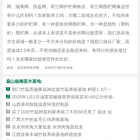
网、隔离网、防盗网、荷兰网护栏网铁丝、荷兰网围栏网像这些
有什么区别吗？农家散养土鸡，大概二亩地左右的大。不知具体
要多少的护栏网，有一种是铁丝网围栏网，另一种是线性（塑料
的）围栏网，从成本上来讲是不是铁丝网比较贵呀，我们龙岩地
市交易城一般多少一平方米分别的价钱是？我想订做从厂家，高
度做成1.5米高，不然动物还是会跑进来的。有同行的朋友做过
吗？龙岩哪家比较便宜性价比好。
标签：
龙岩养殖铁丝网
龙岩荷兰网护栏批发
扁山杨梅苗木基地:
1
荆门竹鼠恩施豚鼠神农架竹鼠养殖基地 种苗1-3斤一
2
2025年1月2月油茶苗嫁接营养袋装苗30-60公分价格-
3
山西养鸡智能温度环境控制器
4
买了10对竹鼠种苗到家养殖了不到30天死了 脱水 拉
5
广西大中的血毛公鸡养殖基地
6
在永州肉兔大量批发 永州肉兔苗批发
7
江西宜春丰城竹鼠养殖基地种苗批发