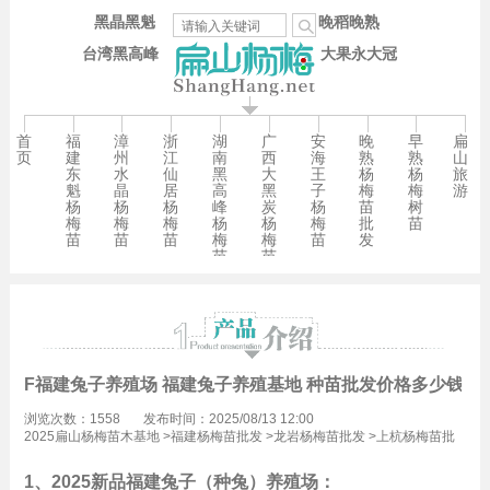
黑晶黑魁
晚稻晚熟
台湾黑高峰
大果永大冠
首
福
漳
浙
湖
广
安
晚
早
扁
页
建
州
江
南
西
海
熟
熟
山
东
水
仙
黑
大
王
杨
杨
旅
魁
晶
居
高
黑
子
梅
梅
游
杨
杨
杨
峰
炭
杨
苗
树
梅
梅
梅
杨
杨
梅
批
苗
苗
苗
苗
梅
梅
苗
发
苗
苗
F福建兔子养殖场 福建兔子养殖基地 种苗批发价格多少钱一
浏览次数：1558
发布时间：2025/08/13 12:00
2025扁山杨梅苗木基地
>
福建杨梅苗批发
>
龙岩杨梅苗批发
>
上杭杨梅苗批
发
1、2025新品福建兔子（种兔）养殖场：