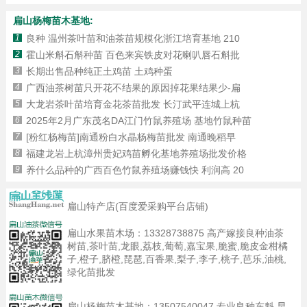
扁山杨梅苗木基地:
1
良种 温州茶叶苗和油茶苗规模化浙江培育基地 210
2
霍山米斛石斛种苗 百色来宾铁皮对花喇叭唇石斛批
3
长期出售品种纯正土鸡苗 土鸡种蛋
4
广西油茶树苗只开花不结果的原因掉花果结果少-扁
5
大龙岩茶叶苗培育金花茶苗批发 长汀武平连城上杭
6
2025年2月广东茂名DA江门竹鼠养殖场 基地竹鼠种苗
7
[粉红杨梅苗]南通粉白水晶杨梅苗批发 南通晚稻早
8
福建龙岩上杭漳州贵妃鸡苗孵化基地养殖场批发价格
9
养什么品种的广西百色竹鼠养殖场赚钱快 利润高 20
扁山特产店(百度爱采购平台店铺)
扁山水果苗木场：
13328738875
高产嫁接良种油茶
树苗,茶叶苗,龙眼,荔枝,葡萄,嘉宝果,脆蜜,脆皮金柑橘
子,橙子,脐橙,琵琶,百香果,梨子,李子,桃子,芭乐,油桃,
绿化苗批发
扁山杨梅苗木基地：
13507540047
专业良种东魁,早