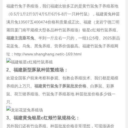
福建竹兔子养殖场，我们福建比较多正的是黄竹鼠兔子养殖基地
（0.5斤1斤2斤3斤4斤5斤6斤6-8斤一只种竹鼠），福建黄兔种苗
满月兔13507五400474价格和质量成正比、福建（龙岩宁德三明
莆田厦门南平规模大型各品种竹鼠养殖场）银星c红颊竹鼠养殖、
福建主流垂耳兔
、半到一斤左右一只的，一组1公5母、2025新品
花蓝兔、乌兔、黑兔养殖、营养价值极高。福建竹鼠兔子养殖网
址：http://www.shanghang.net/c-169.html
2、福建新型豚鼠种苗繁殖场：
欢迎全国客户前来考察和参观、包教会养殖技术、我们都是规模
养殖的上万只。
福建黄竹鼠兔子豚鼠批发价格
、白豚鼠、彩豚
鼠、荷兰猪养殖场、竹鼠兔子养殖基地 种苗批发价格多少钱一
只。
3、福建黄兔银星c红颊竹鼠规格化：
另外我们还有竹虫养殖、种苗批发价格非常理想，可现场谈价