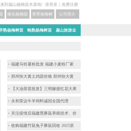
迎来到扁山杨梅苗木基地!
请登录
|
免费注册
苗培育基地
矮化杨梅苗价格
荸荠杨梅树苗培育
公司简介
早熟杨梅树苗
晚熟杨梅树苗
扁山旅游业
福建马铃薯粉批发 福建小麦粉厂家
郑州快大黄土鸡苗价格 郑州快大黄
【大油茶苗批发】三明嫁接红花大果
永和荣达牛羊饲料诚招全国代理
关注疫情后福建黑豚鼠养殖技术、价
收购福建竹鼠兔子豚鼠回收 2025浙