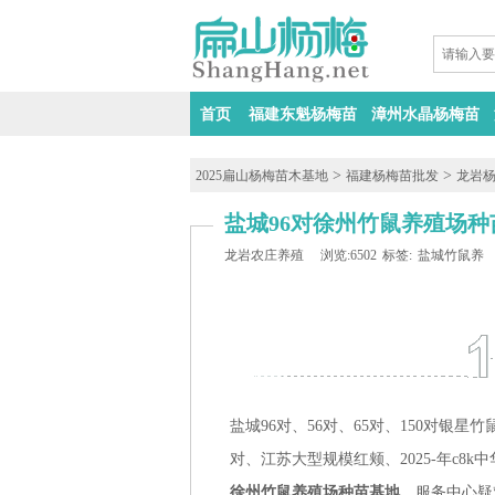
首页
福建东魁杨梅苗
漳州水晶杨梅苗
>
>
2025扁山杨梅苗木基地
福建杨梅苗批发
龙岩
盐城96对徐州竹鼠养殖场种
龙岩农庄养殖
浏览:6502
标签:
盐城竹鼠养
盐城
96对、
56对、65
对、
150对银星竹
对、江苏大型规模红颊、2025-年c8k
徐州竹鼠养殖场种苗基地
、服务中心疑