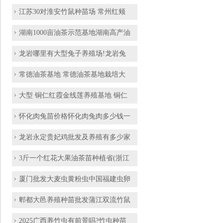
江苏30对淮安竹鼠种苗场 常州红颊
湖南1000亩油茶示范基地湖南高产油
龙岩哪里有大型兔子养殖场!龙岩兔
常德油茶基地 常德油茶基地栽培大
大型 铜仁红霞金线莲养殖基地 铜仁
怀化肉兔苗价格怀化肉兔肉多少钱一
龙岩永定贵妃鸡批发及养殖有多少家
3斤一个红花大果油茶苗种植省(浙江
厦门批发大麦虫黄粉虫中国福建虫卵
郫都大邑养殖种苗批发蒲江双流竹鼠
2025广西养竹虫有前景吗?竹虫种苗