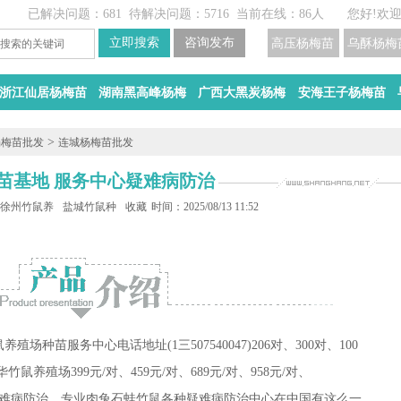
已解决问题：681
待解决问题：5716
当前在线：86人
您好!欢
高压杨梅苗
乌酥杨梅
浙江仙居杨梅苗
湖南黑高峰杨梅
广西大黑炭杨梅
安海王子杨梅苗
>
杨梅苗批发
连城杨梅苗批发
苗基地 服务中心疑难病防治
殖基地
徐州竹鼠养殖场
盐城竹鼠种苗
收藏
时间：2025/08/13 11:52
鼠养殖场种苗服务中心电话地址(1三507540047)
206对、
300对、
100
中华竹鼠养殖场
399元/对、
459元/对、
689元/对、
958元/对、
难病防治、专业肉兔石蛙竹鼠各种疑难病防治中心在中国有这么一