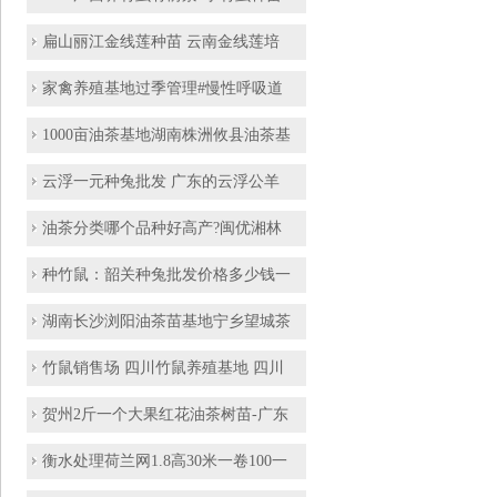
扁山丽江金线莲种苗 云南金线莲培
家禽养殖基地过季管理#慢性呼吸道
1000亩油茶基地湖南株洲攸县油茶基
云浮一元种兔批发 广东的云浮公羊
油茶分类哪个品种好高产?闽优湘林
种竹鼠：韶关种兔批发价格多少钱一
湖南长沙浏阳油茶苗基地宁乡望城茶
竹鼠销售场 四川竹鼠养殖基地 四川
贺州2斤一个大果红花油茶树苗-广东
衡水处理荷兰网1.8高30米一卷100一