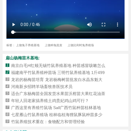
标签：
上饶兔子养殖基地
上饶种兔批发
上饶比利时兔养殖场
扁山杨梅苗木基地:
1
南京白毛H红颊无锡竹鼠养殖基地 种苗感冒咳嗽怎么
2
福建南平竹鼠养殖种苗场 三明竹鼠养殖基地 1斤499
3
龙岩的杨梅苗培育 龙岩杨梅树苗批发白水晶东魁大
4
河南新乡招聘羊场畜牧兽医技术员
5
适合广东杨梅苗全国发货水果苗沃柑苗大果红花油茶
6
年轻人回老家搞养殖土鸡贵妃鸡山鸡可行？
7
广西这里有养殖竹鼠场 Sall广西竹鼠种苗桂林基地
8
七星雁山竹鼠养殖场 桂林临桂海狸鼠豚鼠种苗多少
9
竹鼠养殖技术重在：食物配方和管理经验