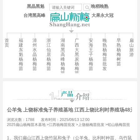
黑晶黑魁
晚稻晚熟
台湾黑高峰
大果永大冠
首
福
漳
浙
湖
广
安
晚
早
扁
页
建
州
江
南
西
海
熟
熟
山
东
水
仙
黑
大
王
杨
杨
旅
魁
晶
居
高
黑
子
梅
梅
游
杨
杨
杨
峰
炭
杨
苗
树
梅
梅
梅
杨
杨
梅
批
苗
苗
苗
苗
梅
梅
苗
发
苗
苗
公羊兔 上饶标准兔子养殖基地 江西上饶比利时养殖场48元/
浏览次数：1788
发布时间：2025/08/13 12:00
2025扁山杨梅苗木基地
>
江西杨梅苗批发
>
上饶杨梅苗批发
>
铅山杨梅苗批
发
1、我们扁山江西上饶竹鼠和兔子（公羊兔、比利时种苗、乌竹鼠