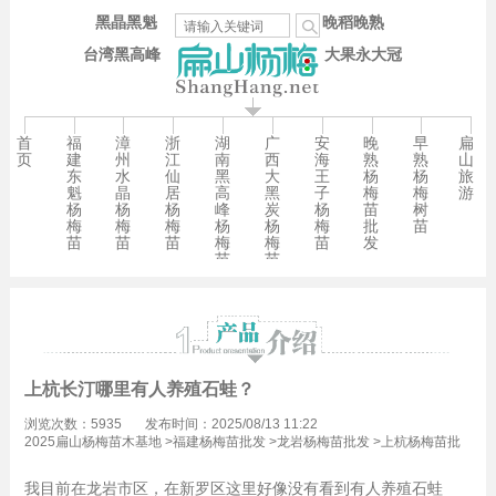
黑晶黑魁
晚稻晚熟
台湾黑高峰
大果永大冠
首
福
漳
浙
湖
广
安
晚
早
扁
页
建
州
江
南
西
海
熟
熟
山
东
水
仙
黑
大
王
杨
杨
旅
魁
晶
居
高
黑
子
梅
梅
游
杨
杨
杨
峰
炭
杨
苗
树
梅
梅
梅
杨
杨
梅
批
苗
苗
苗
苗
梅
梅
苗
发
苗
苗
上杭长汀哪里有人养殖石蛙？
浏览次数：5935
发布时间：2025/08/13 11:22
2025扁山杨梅苗木基地
>
福建杨梅苗批发
>
龙岩杨梅苗批发
>
上杭杨梅苗批
发
我目前在龙岩市区，在新罗区这里好像没有看到有人养殖石蛙