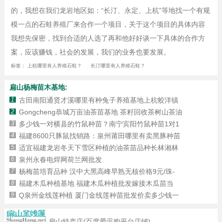
的，我想在我们龙岩地区如：“长汀、永定、上杭”等地找一个有规
模一点的石蛙养殖厂来合作一个项目，关于这个项目的具体内容
我想先保密，找到合适的人选了再和他好好谈一下具体的合作方
案，应该赚钱，社会的发展，我们的业务也要发展。
标签：
上杭哪里有人养殖石蛙？
长汀哪里有人养殖石蛙？
扁山杨梅苗木基地:
1
古田南阳通贤才溪哪里有种兔子养殖基地上杭蛟洋镇
2
Gongcheng恭城万亩油茶苗基地 茶籽回收茶树山茶油
3
多少钱一对横县的竹鼠种苗？南宁宾阳竹鼠种苗1对1
4
福建8600只豚鼠找销路：泉州莆田哪里有卖黑豚种苗
5
适宜福建龙岩冬天下雪区种植的油茶苗品种长林湘林
6
泉州永春电焊网荷兰网批发
7
杨梅苗培育品种 汉中大黑高峰早熟无核价格9元/珠-
8
福建木瓜种植基地 福建木瓜种植批发嫁接木瓜苗当
9
Q泉州金线莲种植 厦门金线莲种苗批发价卖多少钱一
扁山特产店(百度爱采购平台店铺)