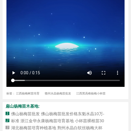
标签：
江西杨梅树苗培育
赣州水晶杨梅苗批发
江西黑高峰杨梅小杯苗
扁山杨梅苗木基地:
1
佛山杨梅苗批发 佛山杨梅苗批发价格东魁水晶10万-
2
标准 浙江金华永康杨梅苗培育基地 小杯苗裸根苗30
3
湖北杨梅苗培育种植基地 荆州水晶白软丝杨梅大杯