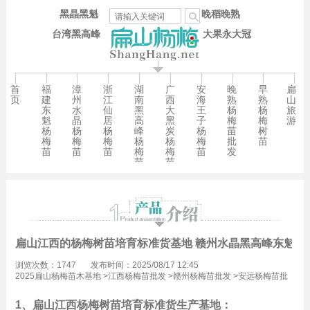
黑晶黑魁
晚稻晚熟
台湾黑高峰
大果永大冠
首
福
漳
浙
湖
广
安
晚
早
扁
页
建
州
江
南
西
海
熟
熟
山
东
水
仙
黑
大
王
杨
杨
旅
魁
晶
居
高
黑
子
梅
梅
游
杨
杨
杨
峰
炭
杨
苗
树
梅
梅
梅
杨
杨
梅
批
苗
苗
苗
苗
梅
梅
苗
发
苗
苗
扁山江西的杨梅树苗培育标准货基地 赣州水晶黑高峰东魁9
浏览次数：1747
发布时间：2025/08/17 12:45
2025扁山杨梅苗木基地
>
江西杨梅苗批发
>
赣州杨梅苗批发
>
安远杨梅苗批
发
1、扁山江西杨梅树苗培育标准货生产基地：