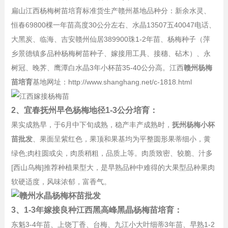
扁山江西杨梅树苗培育标准货生产赣州基地品种分：新余水灵、
恒春69800棵一年苗高度30公分左右、水晶13507五40047电话、
大黑炭、临海、吉安赣州仙居389900珠1-2年苗、杨梅种子（萍
乡景德镇多品种杨梅树苗种子、嫁接用工具、接穗、砧木）、永
树冠、晚荠、鹰潭白水晶3年小杯苗35-40公分高。江西
赣州杨梅
苗培育
基地网址：http://www.shanghang.net/c-1818.html
2、宜春抚州早色杨梅地径1-3公分培育：
果实成熟早，于6月中下旬成熟，稳产丰产成熟时，
抚州杨梅小杯
苗批发
、果面呈紫红色，果顶和果基均为平整圆形果蒂细小，黄
绿色;肉柱圆或尖，肉质稍粗，品质上等。肉质致密、较脆、汁多
[西山乌梅]推荐种植果型大，是早熟品种中难得的大果型品种果肉
软硬适度，风味浓郁，富香气。
3、1-3年嫁接良种江西黑高峰黑晶杨梅苗培育：
东魁3-4年苗、上饶丁香、台梅、九江小大叶细蒂3年苗、早熟1-2