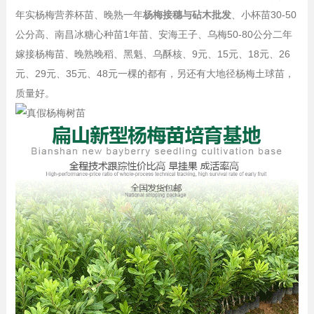
年实杨梅营养杯苗、晚熟一年
杨梅接穗与砧木批发
、小杯苗30-50
公分高、南昌冰糖心种苗1年苗、安海王子、乌梅50-80公分二年
嫁接杨梅苗、晚熟晚稻、黑魁、乌酥核、9元、15元、18元、26
元、29元、35元、48元一棵的都有，另还有大地径杨梅土球苗，
质量好。