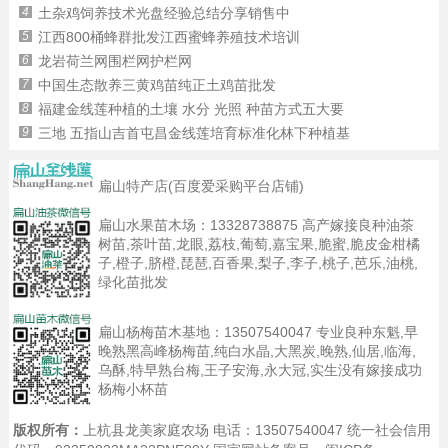
4
土杂鸡饲养技术光盘经验总结分享销售中
5
江西800桶蜂群批发江西蜜蜂养殖技术培训
6
龙岩荷兰网围栏网护栏网
7
中国生态散养三黄鸡苗纯正土鸡苗批发
8
福建金线莲种植的土壤 水分 光照 种苗方式五大要
9
三地 五指山吉首屯昌金线莲培育标准化林下种植基
扁山特产店(百度爱采购平台店铺)
扁山水果苗木场：
13328738875
高产嫁接良种油茶
树苗,茶叶苗,龙眼,荔枝,葡萄,嘉宝果,脆蜜,脆皮金柑橘
子,橙子,脐橙,琵琶,百香果,梨子,李子,桃子,芭乐,油桃,
绿化苗批发
扁山杨梅苗木基地：
13507540047
专业良种东魁,早
晚熟黑高峰杨梅苗,纯白水晶,大黑炭,晚熟,仙居,临海,
乌酥,特早熟台梅,王子安海,永大冠,实生没有嫁接成功
杨梅小杯苗
版权所有：
上杭县龙美家庭农场 电话：13507540047 统一社会信用