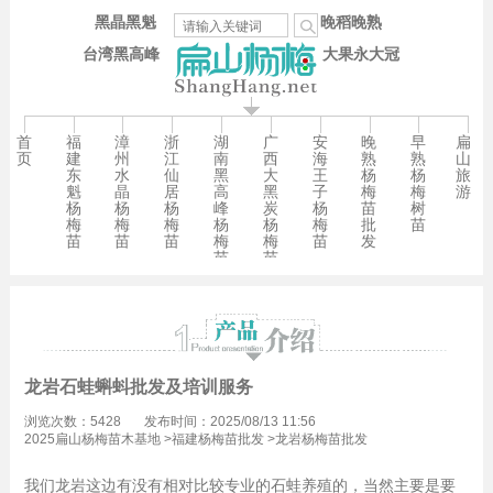
黑晶黑魁
晚稻晚熟
台湾黑高峰
大果永大冠
首
福
漳
浙
湖
广
安
晚
早
扁
页
建
州
江
南
西
海
熟
熟
山
东
水
仙
黑
大
王
杨
杨
旅
魁
晶
居
高
黑
子
梅
梅
游
杨
杨
杨
峰
炭
杨
苗
树
梅
梅
梅
杨
杨
梅
批
苗
苗
苗
苗
梅
梅
苗
发
苗
苗
龙岩石蛙蝌蚪批发及培训服务
浏览次数：5428
发布时间：2025/08/13 11:56
2025扁山杨梅苗木基地
>
福建杨梅苗批发
>
龙岩杨梅苗批发
我们龙岩这边有没有相对比较专业的石蛙养殖的，当然主要是要