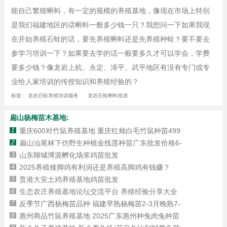
能自己繁殖蝌蚪，有一定的规模的养殖基地，像现在市场上特别
是我们福建地区的话蝌蚪一般多少钱一只？我想问一下如果我现
在开始养殖石蛙的话，要先养殖蝌蚪还是先养殖种蛙？要不要去
参学习培训一下？如果要去学的话一般要多久才可以学会，学费
要多少钱？像龙岩上杭、永定、漳平、武平地区有没有专门或专
业给人家培训的传授知识和养殖经验的？
标签：
龙岩石蛙养殖培训服务
龙岩石蛙蝌蚪批发
扁山杨梅苗木基地:
1
重庆600对竹鼠养殖基地 重庆红颊白毛竹鼠种苗499
2
扁山汕尾林下仿野生种植金线莲种苗广东批发价格6-
3
山东聊城博源孵化场笨鸡苗批发
4
2025养殖矮脚鸡有利润还是养殖高脚鸡有钱赚？
5
​贵港大安土鸡养殖基地鸡苗批发
6
生态农庄养殖基地论坛交流平台 养殖经验分享大全
7
反季节广西杨梅苗品种 福建早熟杨梅苗2-3月晚熟7-
8
惠州商品竹鼠养殖基地 2025广东惠州种兔肉兔种苗