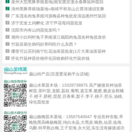
1
泉州大型黑豚养殖基地(南安惠安溪永春豚鼠种苗回
2
漳州黑豚养殖场基地=南靖平和东山云霄漳浦诏安豚
3
广东茂名肉兔养殖河源梅县种兔批发清远惠州竹鼠回
4
济宁宏发土鸡孵化 济宁芦花母鸡苗批发
5
沈阳市内有山鸡苗批发吗？
6
潮州小比利时兔子养殖湛江揭阳肉兔茂名种兔批发价
7
竹鼠容易生病吗好养吗吃什么东西？
8
哪里可以买到南宁红花油茶苗批发(1斤大果油茶苗种
9
怀化竹鼠种苗价格怀化回收购怀化竹鼠价钱
扁山特产店(百度爱采购平台店铺)
扁山水果苗木场：
13328738875
高产嫁接良种油茶
树苗,茶叶苗,龙眼,荔枝,葡萄,嘉宝果,脆蜜,脆皮金柑橘
子,橙子,脐橙,琵琶,百香果,梨子,李子,桃子,芭乐,油桃,
绿化苗批发
扁山杨梅苗木基地：
13507540047
专业良种东魁,早
晚熟黑高峰杨梅苗,纯白水晶,大黑炭,晚熟,仙居,临海,
乌酥,特早熟台梅,王子安海,永大冠,实生没有嫁接成功