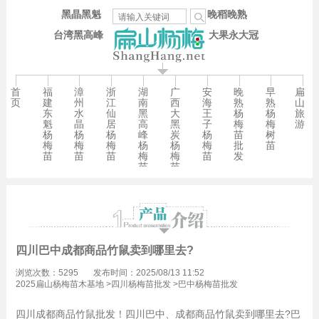
黑晶黑魁
晚稻晚熟
台湾黑高峰
大果永大冠
首
福
漳
浙
湖
广
安
晚
早
扁
页
建
州
江
南
西
海
熟
熟
山
东
水
仙
黑
大
王
杨
杨
旅
魁
晶
居
高
黑
子
梅
梅
游
杨
杨
杨
峰
炭
杨
苗
树
梅
梅
梅
杨
杨
梅
批
苗
苗
苗
苗
梅
梅
苗
发
苗
苗
四川巴中成都商品竹鼠卖到哪里去?
浏览次数：5295
发布时间：2025/08/13 11:52
2025扁山杨梅苗木基地
>
四川杨梅苗批发
>
巴中杨梅苗批发
四川成都商品竹鼠批发！四川巴中、成都商品竹鼠卖到哪里去?巴