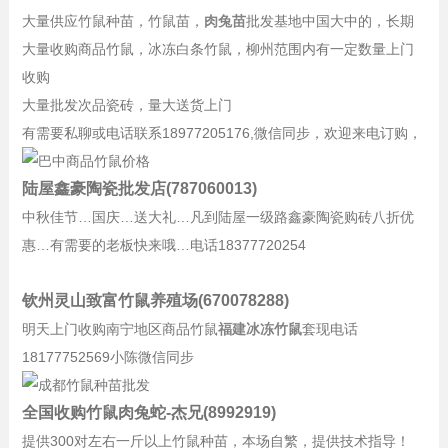
大量供应竹鼠种苗，竹鼠苗，
肉兔苗
批发基地中国大中的，长期
大量收购商品竹鼠，冰冻白条竹鼠，柳州范围内有一定数量上门
收购
大量批发次品瓷砖，量大送货上门
有需要私聊或电话联系18977205176,微信同步，欢迎来电订购，
陆屋鑫豪陶瓷批发店(787060013)
中秋佳节…国庆…送大礼…凡到陆屋一级路鑫豪陶瓷购砖八折优
惠…有需要的老板快来哦…电话18377720254
钦州灵山致富竹鼠养殖场(670078288)
明天上门收购南宁地区商品竹鼠
福建冰冻竹鼠
套现电话
18177752569小陈微信同步
全国收购竹鼠肉兔蛇-杰兄(8992919)
提供300对左右一斤以上竹鼠种苗，本场自繁，提供技术指导！