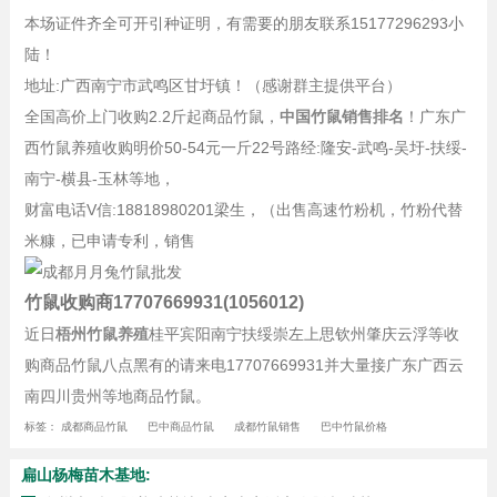
本场证件齐全可开引种证明，有需要的朋友联系15177296293小
陆！
地址:广西南宁市武鸣区甘圩镇！（感谢群主提供平台）
全国高价上门收购2.2斤起商品竹鼠，
中国竹鼠销售排名
！广东广
西竹鼠养殖收购明价50-54元一斤22号路经:隆安-武鸣-吴圩-扶绥-
南宁-横县-玉林等地，
财富电话V信:18818980201梁生，（出售高速竹粉机，竹粉代替
米糠，已申请专利，销售
竹鼠收购商17707669931(1056012)
近日
梧州竹鼠养殖
桂平宾阳南宁扶绥崇左上思钦州肇庆云浮等收
购商品竹鼠八点黑有的请来电17707669931并大量接广东广西云
南四川贵州等地商品竹鼠。
标签：
成都商品竹鼠
巴中商品竹鼠
成都竹鼠销售
巴中竹鼠价格
扁山杨梅苗木基地: