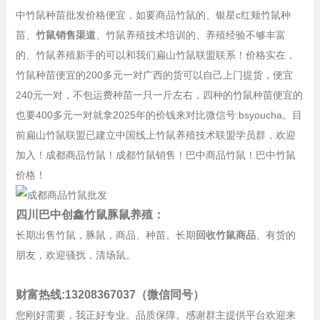
中竹鼠种苗批发价格便宜，如要商品竹鼠的、银星c红颊竹鼠种
苗、
竹鼠销售渠道
、竹鼠养殖技术培训的、养殖经验不够丰富
的、竹鼠养殖新手的可以和我们扁山竹鼠联盟联系！价格实在，
竹鼠种苗便宜的200多元一对广西的货可以自己上门提货，便宜
240元一对，不包运费种苗一只一斤左右，四种的竹鼠种苗便宜的
也要400多元一对就拿2025年的价钱来对比微信号:bsyoucha。目
前扁山竹鼠联盟已建立中国线上竹鼠养殖技术联盟学员群，欢迎
加入！成都商品竹鼠！成都竹鼠销售！巴中商品竹鼠！巴中竹鼠
价格！
四川巴中创鑫竹鼠豚鼠养殖：
长期出售竹鼠，豚鼠，商品、种苗。长期
回收竹鼠商品
、有货的
朋友，欢迎骚扰，清场鼠。
财富热线:13208367037（微信同号）
您刚好需要，我正好专业。品质保障。感谢群主提供平台欢迎来