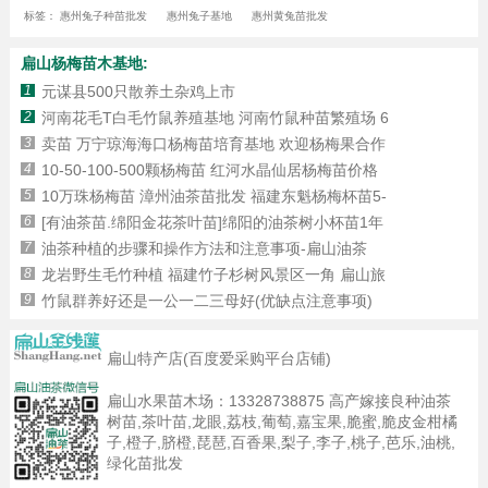
标签：
惠州兔子种苗批发
惠州兔子基地
惠州黄兔苗批发
扁山杨梅苗木基地:
1
元谋县500只散养土杂鸡上市
2
河南花毛T白毛竹鼠养殖基地 河南竹鼠种苗繁殖场 6
3
卖苗 万宁琼海海口杨梅苗培育基地 欢迎杨梅果合作
4
10-50-100-500颗杨梅苗 红河水晶仙居杨梅苗价格
5
10万珠杨梅苗 漳州油茶苗批发 福建东魁杨梅杯苗5-
6
[有油茶苗.绵阳金花茶叶苗]绵阳的油茶树小杯苗1年
7
油茶种植的步骤和操作方法和注意事项-扁山油茶
8
龙岩野生毛竹种植 福建竹子杉树风景区一角 扁山旅
9
竹鼠群养好还是一公一二三母好(优缺点注意事项)
扁山特产店(百度爱采购平台店铺)
扁山水果苗木场：
13328738875
高产嫁接良种油茶
树苗,茶叶苗,龙眼,荔枝,葡萄,嘉宝果,脆蜜,脆皮金柑橘
子,橙子,脐橙,琵琶,百香果,梨子,李子,桃子,芭乐,油桃,
绿化苗批发