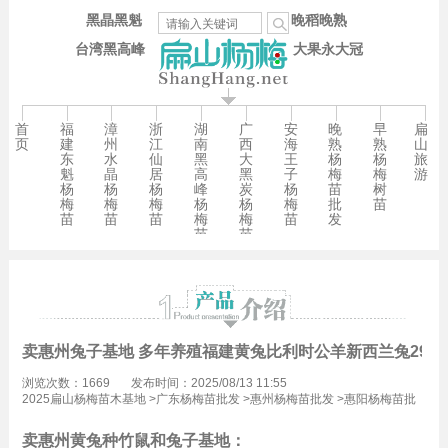
黑晶黑魁
晚稻晚熟
台湾黑高峰
大果永大冠
首
福
漳
浙
湖
广
安
晚
早
扁
页
建
州
江
南
西
海
熟
熟
山
东
水
仙
黑
大
王
杨
杨
旅
魁
晶
居
高
黑
子
梅
梅
游
杨
杨
杨
峰
炭
杨
苗
树
梅
梅
梅
杨
杨
梅
批
苗
苗
苗
苗
梅
梅
苗
发
苗
苗
卖惠州兔子基地 多年养殖福建黄兔比利时公羊新西兰兔29元
浏览次数：1669
发布时间：2025/08/13 11:55
2025扁山杨梅苗木基地
>
广东杨梅苗批发
>
惠州杨梅苗批发
>
惠阳杨梅苗批
发
卖惠州黄兔种竹鼠和兔子基地：