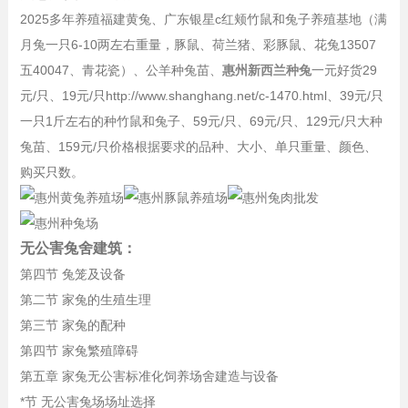
2025多年养殖福建黄兔、广东银星c红颊竹鼠和兔子养殖基地（满
月兔一只6-10两左右重量，豚鼠、荷兰猪、彩豚鼠、花兔13507
五40047、青花瓷）、公羊种兔苗、
惠州新西兰种兔
一元好货29
元/只、19元/只http://www.shanghang.net/c-1470.html、39元/只
一只1斤左右的种竹鼠
和
兔子
、59元/只、69元/只、129元/只大种
兔苗、159元/只价格根据要求的品种、大小、单只重量、颜色、
购买只数。
无公害兔舍建筑：
第四节 兔笼及设备
第二节 家兔的生殖生理
第三节 家兔的配种
第四节 家兔繁殖障碍
第五章 家兔无公害标准化饲养场舍建造与设备
*节 无公害兔场场址选择