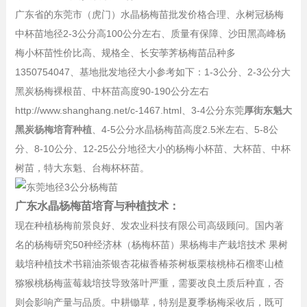
广东省的东莞市（虎门）水晶杨梅苗批发价格合理、永树冠杨梅
中杯苗地径2-3公分高100公分左右、质量有保障、沙田黑高峰杨
梅小杯苗性价比高、规格全、长安荸荠杨梅苗品种多
1350754047、基地批发地径大小参考如下：1-3公分、2-3公分大
黑炭杨梅裸根苗、中杯苗高度90-190公分左右
http://www.shanghang.net/c-1467.html、3-4公分东莞
厚街东魁大
黑炭杨梅培育种植
、4-5公分水晶杨梅苗高度2.5米左右、5-8公
分、8-10公分、12-25公分地径大小的杨梅小杯苗、大杯苗、中杯
树苗，特大东魁、台梅杯杯苗。
广东水晶杨梅苗培育与种植技术：
现在种植杨梅前景良好、发农业科技有限公司高级顾问。国内著
名的杨梅研究50种经济林（杨梅杯苗）果杨梅丰产栽培技术 果树
栽培种植技术书籍油茶银杏花椒香椿茶树板栗核桃柿石榴枣山楂
猕猴桃杨梅蓝莓栽培技导致落叶严重，需要改良土质后种直，否
则会影响产量与品质。中耕锄草，特别是夏季杨梅采收后，既可