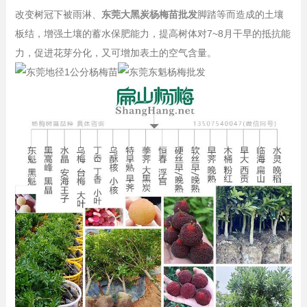
改变树冠下被雨淋、
东莞大黑炭杨梅苗批发
脚踏等而造成的土壤
板结，增强土壤的蓄水保肥能力，提高树体对7~8月干早的抵抗能
力，促进花芽分化，又可增加表土的空气含量。