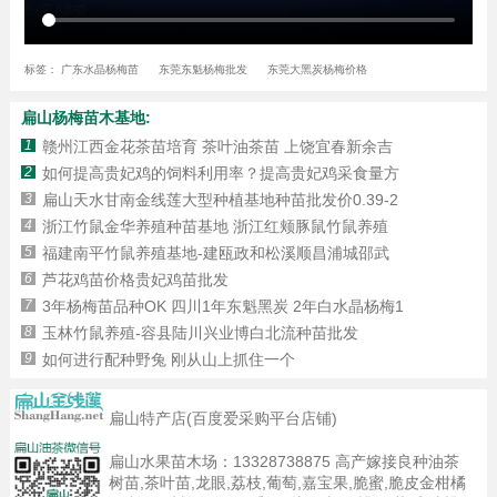
标签：
广东水晶杨梅苗
东莞东魁杨梅批发
东莞大黑炭杨梅价格
扁山杨梅苗木基地:
1
赣州江西金花茶苗培育 茶叶油茶苗 上饶宜春新余吉
2
如何提高贵妃鸡的饲料利用率？提高贵妃鸡采食量方
3
扁山天水甘南金线莲大型种植基地种苗批发价0.39-2
4
浙江竹鼠金华养殖种苗基地 浙江红颊豚鼠竹鼠养殖
5
福建南平竹鼠养殖基地-建瓯政和松溪顺昌浦城邵武
6
芦花鸡苗价格贵妃鸡苗批发
7
3年杨梅苗品种OK 四川1年东魁黑炭 2年白水晶杨梅1
8
玉林竹鼠养殖-容县陆川兴业博白北流种苗批发
9
如何进行配种野兔 刚从山上抓住一个
扁山特产店(百度爱采购平台店铺)
扁山水果苗木场：
13328738875
高产嫁接良种油茶
树苗,茶叶苗,龙眼,荔枝,葡萄,嘉宝果,脆蜜,脆皮金柑橘