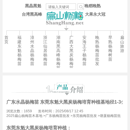
黑晶黑魁
晚稻晚熟
台湾黑高峰
大果永大冠
首
福
漳
浙
湖
广
安
晚
早
扁
页
建
州
江
南
西
海
熟
熟
山
东
水
仙
黑
大
王
杨
杨
旅
魁
晶
居
高
黑
子
梅
梅
游
杨
杨
杨
峰
炭
杨
苗
树
梅
梅
梅
杨
杨
梅
批
苗
苗
苗
苗
梅
梅
苗
发
苗
苗
广东水晶杨梅苗 东莞东魁大黑炭杨梅培育种植基地径1-3公
浏览次数：1659
发布时间：2025/08/17 12:45
2025扁山杨梅苗木基地
>
广东杨梅苗批发
>
东莞杨梅苗批发
>
塘厦杨梅苗批
发
东莞东魁大黑炭杨梅培育种植：