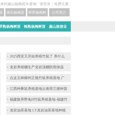
迎来到扁山杨梅苗木基地!
请登录
|
免费注册
苗培育基地
矮化杨梅苗价格
荸荠杨梅树苗培育
公司简介
早熟杨梅树苗
晚熟杨梅树苗
扁山旅游业
2025西安又开始养殖竹鼠了 养什么
龙岩养殖棚生产龙岩顶棚防雨保温
点这玉林柳州正规竹鼠养殖基地 广
江西种豚鼠养殖基地云南荷兰猪种苗
福建散养野兔H竹鼠养殖基地-福建竹
龙岩油茶基地 LY龙岩油茶基地种植