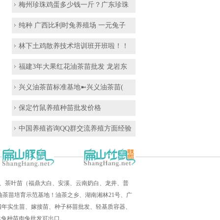
梅州珍珠鸡蛋多少钱一斤？广东珍珠
纯种 广西比利时兔养殖场 一元兔子
林下土鸡散养技术培训班开班啦！！
福建3年大果红花油茶苗批发 龙岩东
兴义油茶苗标准基地➼兴义油茶苗(
保定竹鼠养殖种苗批发价格
中国养殖咨询QQ群交流养殖方面经验
培育、茶叶苗（福鼎大白、安溪、云南奶白、龙井、普
茶苗培育示范基地！油茶之乡、湖南湘林21号、广
三四年实生苗、嫁接苗、种子杯苗批发、轻基质容器、
羊兔种苗肉兔批发可出口。