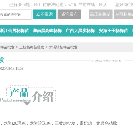
已解决问题：681
待解决问题：5716
当前在线：86人
您好!欢
高压杨梅苗
乌酥杨梅
浙江仙居杨梅苗
湖南黑高峰杨梅
广西大黑炭杨梅
安海王子杨梅苗
>
>
杨梅苗批发
上杭杨梅苗批发
才溪镇杨梅苗批发
发
5/08/13 11:58
，龙岩k9.瑶鸡，龙岩珍珠鸡，三黄鸡批发，贵妃鸡，龙岩乌鸡批