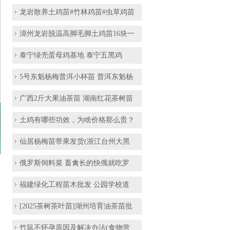
龙岩散养土鸡苗#竹林鸡苗#虫草鸡苗
漳州龙岩脱温高脚毛脚土鸡苗16块一
泰宁​绿壳蛋母鸡基地 泰宁五黑鸡
5号东魁杨梅普洱小杯苗 普洱东魁杨
广西2斤大果油茶苗 湖南红花茶树苗
土鸡有哪些功效，为啥价格那么贵？
仙居杨梅苗带果发货(浙江台州大黑
俄罗斯饲料菜 畜禽长的快俄就吃罗
福建绿化工程苗木批发 公园学校道
[2025茶树茶叶苗]湖州培育油茶苗批
竹鼠不怀孕原因及解决办法(食物营