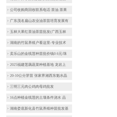
公司收购商回收联系电话:茶油.茶果
广东茂名扁山农业油茶苗培育发展有
玉林大果红茶油茶苗批发(广西玉林
湖南的竹鼠养殖户看这里-专业技术
卖乐山的金线莲种苗批价钱0.6元/珠
2025福建莲藕蔬菜种植基地 龙岩上
20-10公分芽苗 张家界湘西东魁水晶
三明三元肉公鸡肉母鸡批发
16点种植金线莲的土壤条件浇水 品
湖南娄底新化县竹鼠养殖种苗批发基