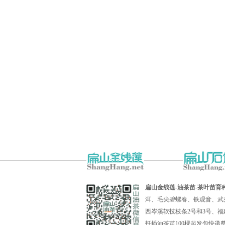
扁山金线莲-油茶苗-茶叶苗育
洱、毛尖碧螺春、铁观音、武
西岑溪软技枝条2号和3号、福
扦插油茶苗100棵起发包快