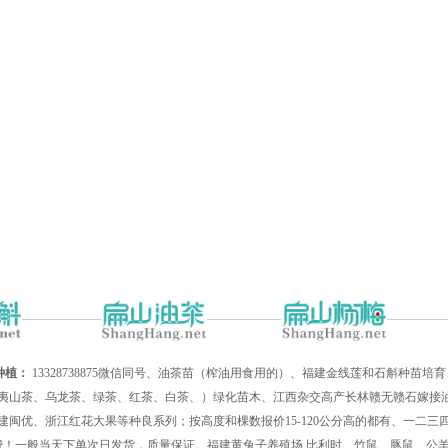
种植：
13328738875微信同号、油茶苗（榨油用食用的）、福建金线莲和石斛种苗
夷山茶、乌龙茶、绿茶、红茶、白茶、）绿化苗木、江西杂交高产长林赣无赣石嫁接油
建闽优、浙江红花大果等种良系列；按高度和棵数报价15-120公分高的都有、一二
递费！一般当天下单次日发货，质量保证。福建黄兔子养殖场,比利时、竹鼠、豚鼠、公