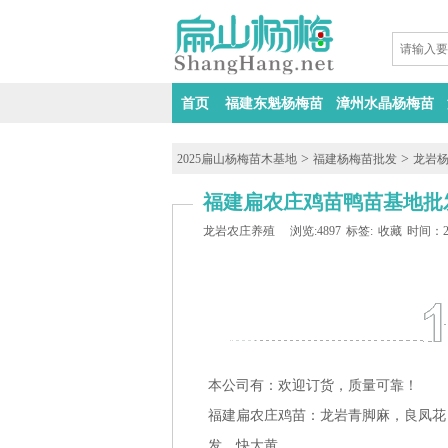
首页
福建东魁杨梅苗
漳州水晶杨梅苗
>
>
2025扁山杨梅苗木基地
福建杨梅苗批发
龙岩
福建扁农庄鸡苗鸭苗基地批
龙岩农庄养殖
浏览:4897
标签:
收藏
时间：202
本公司有：欢迎订货，质量可靠！
福建扁农庄鸡苗：龙岩青脚麻，良凤花
发，快大黄