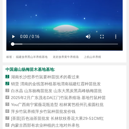
标签：
福建放养黑山羊养殖基地
龙岩放养黄牛养殖场
上杭山羊养殖
中国扁山杨梅苗木基地基地:
1
湖南长沙想养竹鼠要种苗技术的看过来
2
销货 渭南的金线莲种植基地渭南福建红霞种苗批发
3
白水晶 山东杨梅苗批发 山东大黑炭黑高峰杨梅苗批
4
2025年2月广东茂名DA江门竹鼠养殖场 基地竹鼠种苗
5
You广西南宁紫薇花瓶造型 桂林篱笆梧州孔雀圆柱批
6
萍乡竹鼠养殖萍乡竹鼠种苗批发价钱
7
[茶苗]百色油茶苗批发 长林软枝香花大果29-51CM红
8
内蒙古西部有农业种植的土地对外承包