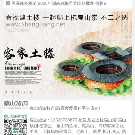
9
黑高峰杨梅苗 2025年湖南乌梅早荠晚熟批发 价格6-
扁山旅游特产店(百度爱采购平台店铺)
扁山旅游：
13328738875
福建龙岩上杭扁山岽(扁山
顶)旅游景点、扁山钓鱼场、爬高山、寻访客家文化
美食、上杭杨梅采摘园、七峰山、新罗,长汀,永定,武