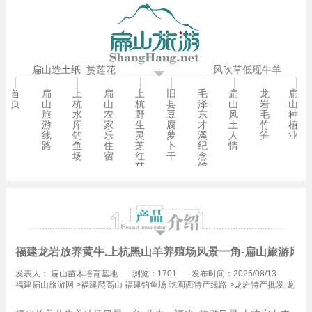
扁山造土纸
赏莲花
风吹草低现牛羊
首
扁
上
扁
上
旧
毛
扁
龙
扁
页
山
杭
山
杭
县
泽
山
岩
山
旅
水
农
野
豆
东
风
毛
种
游
库
家
生
腐
才
土
竹
植
线
钓
乐
灵
萝
溪
人
笋
业
路
鱼
住
芝
卜
纪
情
场
宿
红
干
念
菇
馆
福建龙岩放养黄牛.上杭黑山羊养殖场风景一角-扁山旅游风景
发表人：
扁山苗木培育基地
浏览：1701
发布时间：2025/08/13
12:00
福建扁山旅游网
>
福建爬高山 福建钓鱼场 吃闽西特产线路
>
龙岩特产批发 龙
岩爬高山 龙岩钓鱼场线路
>
福建龙岩牛羊兔子养殖基地 福建黄兔种苗批发价
位线路