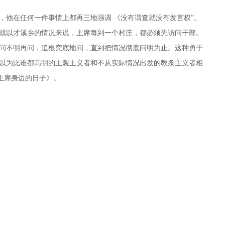
，他在任何一件事情上都再三地强调 《没有谓查就没有发言权”。
就以才溪乡的情况来说，主席每到一个村庄，都必须先访问干部。
问不明再问，追根究底地问，直到把情况彻底问明为止。这种勇于
以为比谁都高明的主观主义者和不从实际情况出发的教条主义者相
主席身边的日子》。