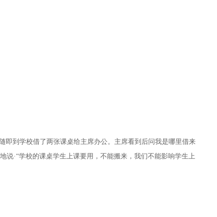
随即到学校借了两张课桌给主席办公。主席看到后问我是哪里借来
肃地说·“学校的课桌学生上课要用，不能搬来，我们不能影响学生上