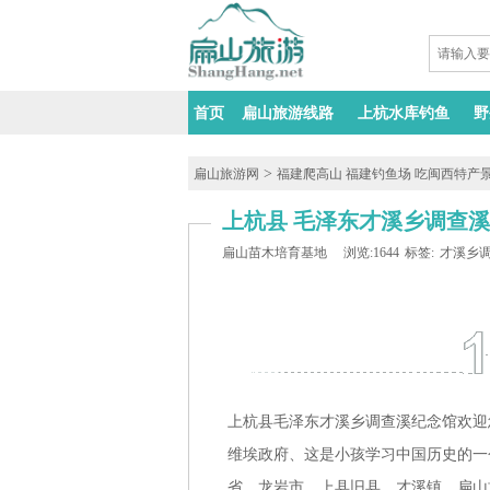
首页
扁山旅游线路
上杭水库钓鱼
野
>
扁山旅游网
福建爬高山 福建钓鱼场 吃闽西特产
上杭县 毛泽东才溪乡调查溪
扁山苗木培育基地
浏览:1644
标签:
才溪乡
上杭县毛泽东才溪乡调查溪纪念馆欢迎
维埃政府、这是小孩学习中国历史的一
省、龙岩市、上县旧县、才溪镇、扁山旅