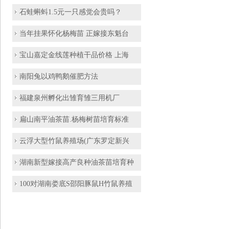
石蛙蝌蚪1.5元一只感觉会贵吗？
当年挂果怀化杨梅苗 正嫁接东魁台
宝山嘉定金线莲种植干品价格 上海
南阳兔以鸡鸭鹅催肥方法
福建泉州孵化出雏育雏三用机厂
扁山南平油茶苗.杨梅树苗培育标准
云浮大型竹鼠养殖场(广东罗定新兴
湖南新型嫁接高产良种油茶苗培育种
100对湖南娄底S邵阳豚鼠H竹鼠养殖