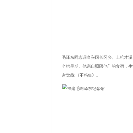
毛泽东同志调查兴国长冈乡、上杭才溪
个把星期。他亲自照顾他们的食宿，生怕他
谢觉哉:《不惑集》。