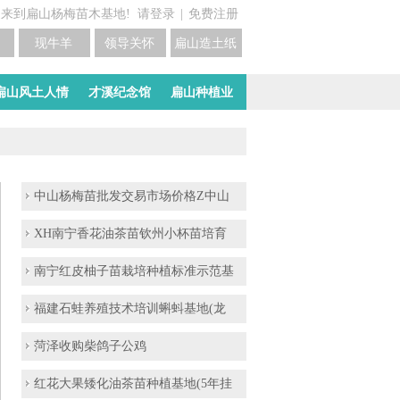
迎来到扁山杨梅苗木基地!
请登录
|
免费注册
现牛羊
领导关怀
扁山造土纸
扁山风土人情
才溪纪念馆
扁山种植业
中山杨梅苗批发交易市场价格Z中山
XH南宁香花油茶苗钦州小杯苗培育
南宁红皮柚子苗栽培种植标准示范基
福建石蛙养殖技术培训蝌蚪基地(龙
菏泽收购柴鸽子公鸡
红花大果矮化油茶苗种植基地(5年挂