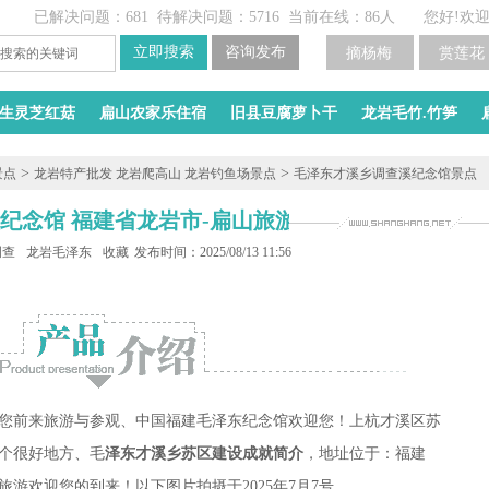
已解决问题：681
待解决问题：5716
当前在线：86人
您好!欢
摘杨梅
赏莲花
生灵芝红菇
扁山农家乐住宿
旧县豆腐萝卜干
龙岩毛竹.竹笋
>
>
景点
龙岩特产批发 龙岩爬高山 龙岩钓鱼场景点
毛泽东才溪乡调查溪纪念馆景点
纪念馆 福建省龙岩市-扁山旅游
调查溪纪念馆
龙岩毛泽东才溪纪念馆
收藏
发布时间：2025/08/13 11:56
您前来旅游与参观、中国福建毛泽东纪念馆欢迎您！上杭才溪区苏
个很好地方、毛
泽东才溪乡苏区建设成就简介
，地址位于：福建
游欢迎您的到来！以下图片拍摄于2025年7月7号。