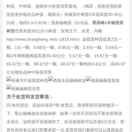
杯苗、中杯苗、酒泉特大杯苗培育基地、（喝茶，泡茶使用的茶
苗批发价格好品种多、规格全）张掖茶叶树苗1年苗高度20-30公
分高，地径0.3-0.6CM；酒泉杨梅苗（白水晶、
黑高峰1年嫁接茶
树苗
培育高度30公分小杯苗、安海王子、水灵、乌梅
http://www.shanghang.net/c-1819.html）金线莲种苗批发2元一
颗、1元一颗、0.68元一颗、0.95元一颗、2.8元一颗、3.69元一
颗1年裸根杨梅苗高度30-40公分、5.67元一颗、19.67元一颗、
65.67元一颗、98.67元一颗、68.67元一颗地径3-6公分，高60-97
公分矮化品种中杯苗培育。
关于收货和发货事项：
问:收到货后、应如何保存?答:收货后、请亲即刻开箱稍微凉一
下、取出杨梅放在冰箱保鲜、如果一次吃不完的话不要全部用清
水洗出、这样就不容易储存了、在冰箱保鲜可以存放5天左右。答:
首先先给各位亲们郑重承诺一点:发货前我们都是经过认真挑选后