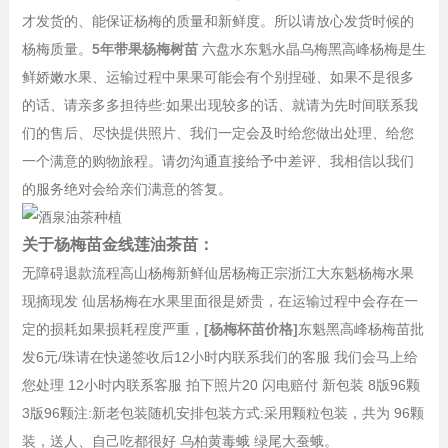
才发货的、能保证杨梅的质量和新鲜度。所以请放心发货时候的
杨梅质量。
5年带果杨梅树苗
六盘水东魁水晶乌梅黑高峰杨梅是生
鲜娇嫩水果、运输过程中果果可能会有个别捏碰、如果不是很多
的话、请亲多多担待些:如果出现较多的话、就请为先时间联系我
们的售后、尽快提供照片、我们一定会及时给您做出处理、给您
一个满意的购物旅程。请勿沟通直接给予中差评、我相信以我们
的服务绝对会给亲们满意的答复。
关于杨梅苗金线莲油茶苗：
无障碍退款流程高山杨梅新鲜仙居杨梅正宗浙江大东魁杨梅水果
现摘现发 仙居杨梅在水果里面很是娇贵，在运输过程中会存在一
定的损耗如果损耗程度严重，
[杨梅杯苗价格]
东魁黑高峰杨梅苗批
发6元/珠请在快递签收后12小时内联系我们的客服 我们会马上给
您处理 12小时内联系客服 拍下照片20 闪电赔付 新包装 8版96颗
3版96颗注:新老包装随机安排包装方式:采用颗粒包装，共为 96颗
装，送人、自己吃都很好 乌柏黄毒蛾 绿尾大蚕蛾。