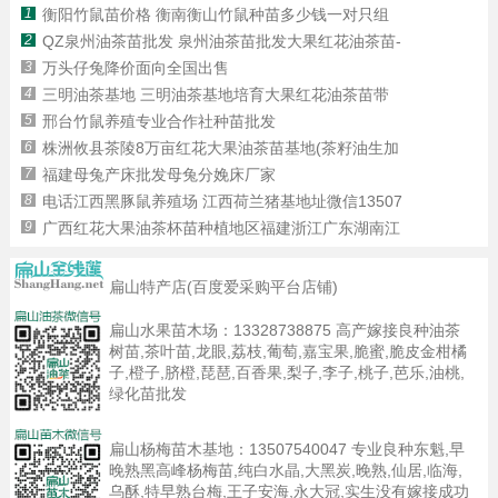
1
衡阳竹鼠苗价格 衡南衡山竹鼠种苗多少钱一对只组
2
QZ泉州油茶苗批发 泉州油茶苗批发大果红花油茶苗-
3
万头仔兔降价面向全国出售
4
三明油茶基地 三明油茶基地培育大果红花油茶苗带
5
邢台竹鼠养殖专业合作社种苗批发
6
株洲攸县茶陵8万亩红花大果油茶苗基地(茶籽油生加
7
福建母兔产床批发母兔分娩床厂家
8
电话江西黑豚鼠养殖场 江西荷兰猪基地址微信13507
9
广西红花大果油茶杯苗种植地区福建浙江广东湖南江
扁山特产店(百度爱采购平台店铺)
扁山水果苗木场：
13328738875
高产嫁接良种油茶
树苗,茶叶苗,龙眼,荔枝,葡萄,嘉宝果,脆蜜,脆皮金柑橘
子,橙子,脐橙,琵琶,百香果,梨子,李子,桃子,芭乐,油桃,
绿化苗批发
扁山杨梅苗木基地：
13507540047
专业良种东魁,早
晚熟黑高峰杨梅苗,纯白水晶,大黑炭,晚熟,仙居,临海,
乌酥,特早熟台梅,王子安海,永大冠,实生没有嫁接成功