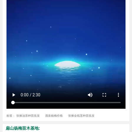
标签：
张掖油茶种苗批发
酒泉杨梅价格
张掖金线莲种苗批发
扁山杨梅苗木基地: