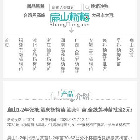
黑晶黑魁
晚稻晚熟
台湾黑高峰
大果永大冠
首
福
漳
浙
湖
广
安
晚
早
扁
页
建
州
江
南
西
海
熟
熟
山
东
水
仙
黑
大
王
杨
杨
旅
魁
晶
居
高
黑
子
梅
梅
游
杨
杨
杨
峰
炭
杨
苗
树
梅
梅
梅
杨
杨
梅
批
苗
苗
苗
苗
梅
梅
苗
发
苗
苗
扁山1-2年张掖.酒泉杨梅苗.油茶叶苗.金线莲种苗批发2元价
浏览次数：2074
发布时间：2025/08/17 12:45
2025扁山杨梅苗木基地
>
甘肃杨梅苗批发
>
张掖杨梅苗批发
>
民乐县杨梅苗
批发
扁山1-2年张掖油茶苗1-2年苗30-62公分小杯苗改良嫁接茶树苗小