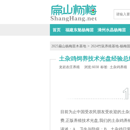
首页
福建东魁杨梅苗
漳州水晶杨梅苗
>
2025扁山杨梅苗木基地
2024竹鼠养殖基地-杨梅
土杂鸡饲养技术光盘经验总
龙岩农庄养殖
浏览:6038
标签:
土杂鸡养殖
目前为止中国受农民朋友受欢迎的土杂
费,正版养殖技术光盘,我们的土杂鸡
讲述：A、卫生与防疫；B、土杂鸡日