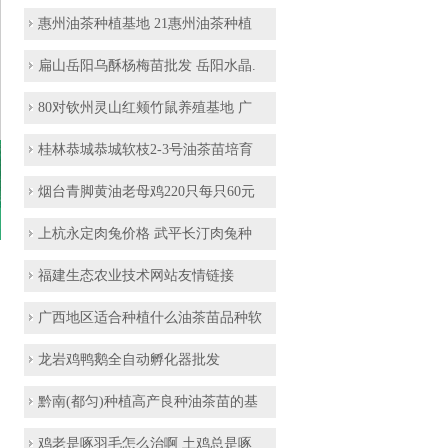
惠州油茶种植基地 21惠州油茶种植
扁山岳阳乌酥杨梅苗批发 岳阳水晶.
80对钦州灵山红颊竹鼠养殖基地 广
桂林恭城恭城软枝2-3号油茶苗培育
烟台青脚黄油老母鸡220只每只60元
上杭永定肉兔价格 武平长汀肉兔种
福建生态农业技术网站友情链接
广西地区适合种植什么油茶苗品种软
龙岩鸡鸭鹅全自动孵化器批发
黔南(都匀)种植高产良种油茶苗的基
鸡老是啄羽毛怎么治啊 土鸡总是啄