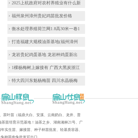
2025上杭政府对农村养殖业有什么新
福州泉州漳州贵妃鸡苗批发价格
衡水处理养殖荷兰网1.8高30米一卷1
打造福建大规模油茶基地(福州漳州
龙岩贵妃鸡蛋基地 龙岩种鸡蛋新出
1棵杨梅树上嫁接有 广西大黑炭浙江
特大四川东魁杨梅苗 四川水晶杨梅
培育、茶叶苗（福鼎大白、安溪、云南奶白、龙井、普
茶苗培育示范基地！油茶之乡、湖南湘林21号、广
三四年实生苗、嫁接苗、种子杯苗批发、轻基质容器、
羊兔种苗肉兔批发可出口。