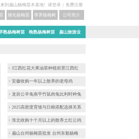
迎来到扁山杨梅苗木基地!
请登录
|
免费注册
苗培育基地
矮化杨梅苗价格
荸荠杨梅树苗培育
公司简介
早熟杨梅树苗
晚熟杨梅树苗
扁山旅游业
J江西红花大果油茶种植前景江西红
安徽收购一年以上散养的老母鸡
龙岩公羊兔南平竹鼠肉兔比利时种兔
2025高密度育雏与日粮搭配选择关系
淮北收购十个月以上的散养土红公鸡
扁山台州杨梅苗批发 台州东魁杨梅