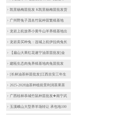
凯里杨梅苗批发 K凯里杨梅苗批发货
广州野兔子茂名竹鼠种苗繁殖基地
龙岩上杭放养小黄牛山羊养殖基地出
龙岩卖买种兔：连城上杭伊拉肉兔长
【扁山大果红花遂宁油茶苗批发]金
建瓯生态肉兔养殖基地肉兔苗批发
[长林油茶杯苗批发]江西吉安三年生
2025-2028油茶种植前景利润茶果茶
广西桂林恭城竹鼠种苗批发❖南宁武
玉溪峨山大型养羊场转让 承包地100