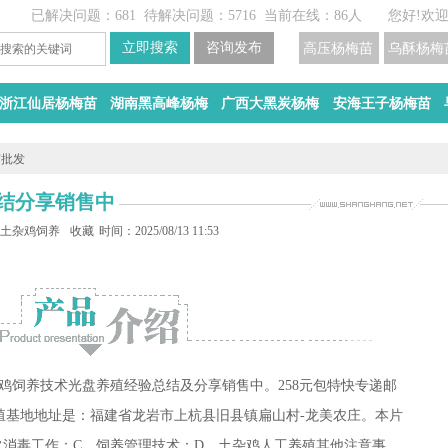
已解决问题：681
待解决问题：5716
当前在线：86人
您好!欢
高压杨梅苗
乌酥杨梅
浙江仙居杨梅苗
湖南黑高峰杨梅
广西大黑炭杨梅
安海王子杨梅苗
苗批发
结分享销售中
分享销售中
土杂鸡饲养技术光盘经验总结
收藏
时间：2025/08/13 11:53
鸡饲养技术光盘养殖经验总结及分享销售中。258元包特快专递邮
养殖基地地址是：福建省龙岩市上杭县旧县镇扁山村-龙美农庄。本片
常消毒工作；C、饲养管理技术；D、土杂鸡人工养殖其他注意事