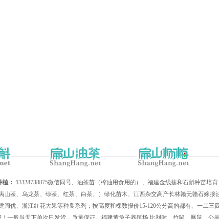
种植：
13328738875微信同号、油茶苗（榨油用食用的）、福建金线莲和石斛种苗
夷山茶、乌龙茶、绿茶、红茶、白茶、）绿化苗木、江西杂交高产长林赣无赣石嫁接油
建闽优、浙江红花大果等种良系列；按高度和棵数报价15-120公分高的都有、一二
递费！一般当天下单次日发货，质量保证。福建黄兔子养殖场,比利时、竹鼠、豚鼠、公