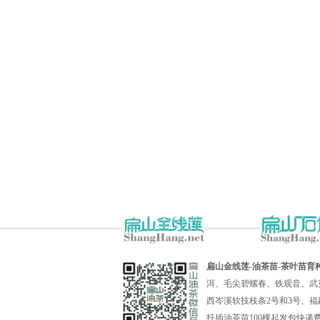
扁山金线莲-油茶苗-茶叶苗育
洱、毛尖碧螺春、铁观音、武
西岑溪软技枝条2号和3号、福
扦插油茶苗100棵起发包快