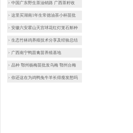
中国广东野生茶油销路 广西茶籽收
这里买湖南1年生常德油茶小杯苗批
安徽六安霍山天宫球花红灯笼石斛种
生态竹林鸡养殖技术分享及经验总结
广西南宁鸭苗禽苗养殖基地
品种 鄂州杨梅苗批发乌梅 鄂州台梅
你还这在为鸡鸭兔牛羊长得瘦发愁吗