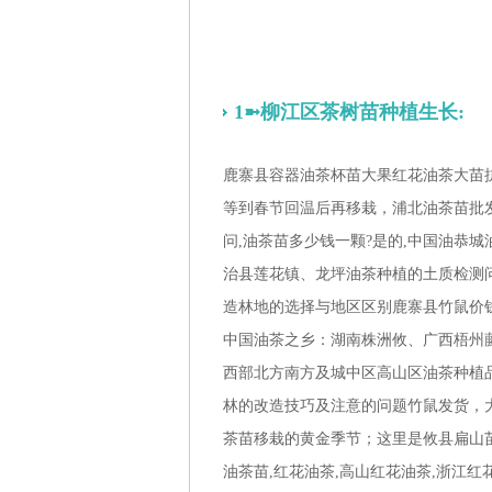
1➼柳江区茶树苗种植生长:
鹿寨县容器油茶杯苗大果红花油茶大苗抗
等到春节回温后再移栽，浦北油茶苗批
问,油茶苗多少钱一颗?是的,中国油恭
治县莲花镇、龙坪油茶种植的土质检测
造林地的选择与地区区别鹿寨县竹鼠价
中国油茶之乡：湖南株洲攸、广西梧州
西部北方南方及城中区高山区油茶种植
林的改造技巧及注意的问题竹鼠发货，
茶苗移栽的黄金季节；这里是攸县扁山苗
油茶苗,红花油茶,高山红花油茶,浙江红