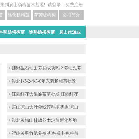
迎来到扁山杨梅苗木基地!
请登录
|
免费注册
苗培育基地
矮化杨梅苗价格
荸荠杨梅树苗培育
公司简介
早熟杨梅树苗
晚熟杨梅树苗
扁山旅游业
抓野生石蛙去养能成功吗？养蛙先养
湖北1-3-2-4-5-6年东魁杨梅苗批发
江西红花大果油茶苗批发 江西红花
扁山凉山大叶金线莲种植基地 凉山
湖北黄梅山林放养土鸡苗孵化基地
福建黄毛竹鼠养殖基地-黄花兔种苗