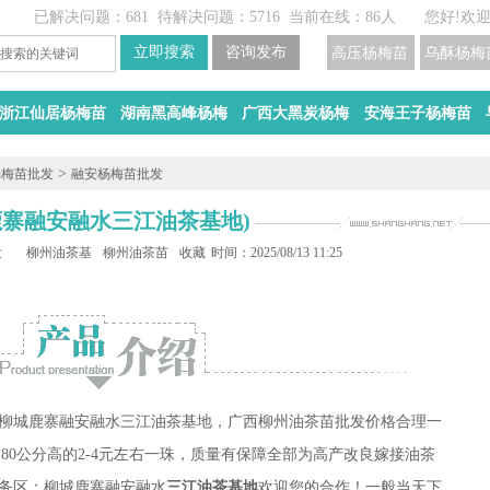
已解决问题：681
待解决问题：5716
当前在线：86人
您好!欢
高压杨梅苗
乌酥杨梅
浙江仙居杨梅苗
湖南黑高峰杨梅
广西大黑炭杨梅
安海王子杨梅苗
>
杨梅苗批发
融安杨梅苗批发
鹿寨融安融水三江油茶基地)
发
柳州油茶基地
柳州油茶苗
收藏
时间：2025/08/13 11:25
柳城鹿寨融安融水三江油茶基地，广西柳州油茶苗批发价格合理一
0-80公分高的2-4元左右一珠，质量有保障全部为高产改良嫁接油茶
务区：柳城鹿寨融安融水
三江油茶基地
欢迎您的合作！一般当天下