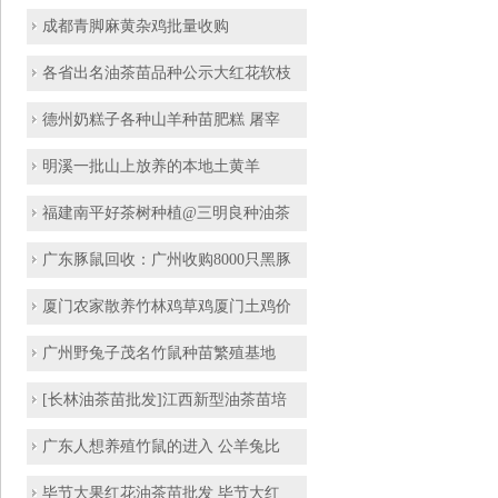
成都青脚麻黄杂鸡批量收购
各省出名油茶苗品种公示大红花软枝
德州奶糕子各种山羊种苗肥糕 屠宰
明溪一批山上放养的本地土黄羊
福建南平好茶树种植@三明良种油茶
广东豚鼠回收：广州收购8000只黑豚
厦门农家散养竹林鸡草鸡厦门土鸡价
广州野兔子茂名竹鼠种苗繁殖基地
[长林油茶苗批发]江西新型油茶苗培
广东人想养殖竹鼠的进入 公羊兔比
毕节大果红花油茶苗批发 毕节大红