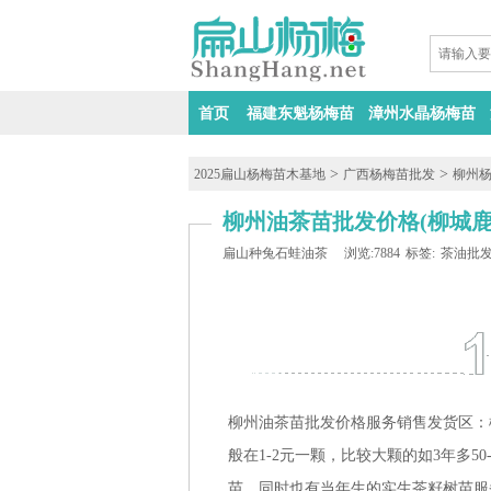
首页
福建东魁杨梅苗
漳州水晶杨梅苗
>
>
2025扁山杨梅苗木基地
广西杨梅苗批发
柳州
柳州油茶苗批发价格(柳城
扁山种兔石蛙油茶
浏览:7884
标签:
茶油批
柳州油茶苗批发价格服务销售发货区：
般在1-2元一颗，比较大颗的如3年多5
苗，同时也有当年生的实生茶籽树苗服