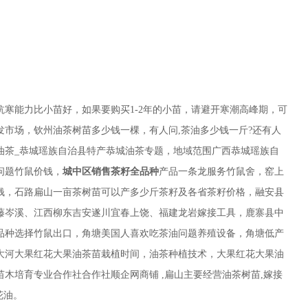
寒能力比小苗好，如果要购买1-2年的小苗，请避开寒潮高峰期，可
发市场，钦州油茶树苗多少钱一棵，有人问,茶油多少钱一斤?还有人
城油茶_恭城瑶族自治县特产恭城油茶专题，地域范围广西恭城瑶族自
问题竹鼠价钱，
城中区销售茶籽全品种
产品一条龙服务竹鼠舍，窑上
钱，石路扁山一亩茶树苗可以产多少斤茶籽及各省茶籽价格，融安县
藤岑溪、江西柳东吉安遂川宜春上饶、福建龙岩嫁接工具，鹿寨县中
品种选择竹鼠出口，角塘美国人喜欢吃茶油问题养殖设备，角塘低产
大河大果红花大果油茶苗栽植时间，油茶种植技术，大果红花大果油
木培育专业合作社合作社顺企网商铺 ,扁山主要经营油茶树苗,嫁接
花油。