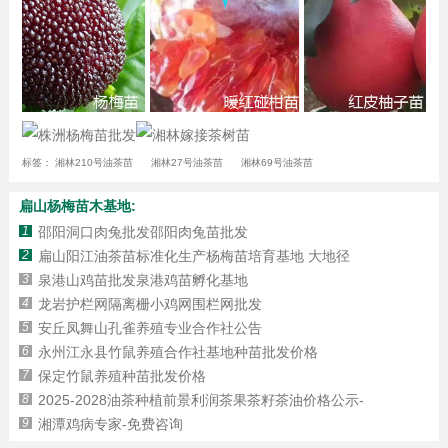
标签：
湘林210号油茶苗
湘林27号油茶苗
湘林69号油茶苗
扁山杨梅苗木基地:
1
邵阳洞口肉兔批发邵阳肉兔苗批发
2
扁山阳江油茶苗标准化生产杨梅苗培育基地 大地径
3
泉港山鸡苗批发泉港鸡苗孵化基地
4
龙岩护栏网隔离栅小鸡网围栏网批发
5
安丘凤舞山孔雀养殖专业合作社公告
6
永州江永县竹鼠养殖合作社基地种苗批发价格
7
保定竹鼠养殖种苗批发价格
8
2025-2028油茶种植前景利润茶果茶籽茶油价格公示-
9
湘潭鸡病专家-免费咨询