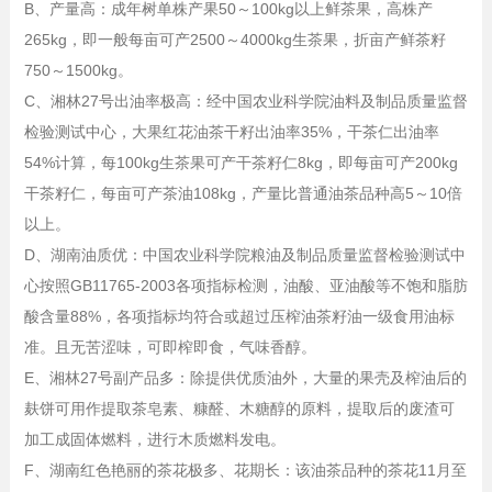
B、产量高：成年树单株产果50～100kg以上鲜茶果，高株产
265kg，即一般每亩可产2500～4000kg生茶果，折亩产鲜茶籽
750～1500kg。
C、湘林27号出油率极高：经中国农业科学院油料及制品质量监督
检验测试中心，大果红花油茶干籽出油率35%，干茶仁出油率
54%计算，每100kg生茶果可产干茶籽仁8kg，即每亩可产200kg
干茶籽仁，每亩可产茶油108kg，产量比普通油茶品种高5～10倍
以上。
D、湖南油质优：中国农业科学院粮油及制品质量监督检验测试中
心按照GB11765-2003各项指标检测，油酸、亚油酸等不饱和脂肪
酸含量88%，各项指标均符合或超过压榨油茶籽油一级食用油标
准。且无苦涩味，可即榨即食，气味香醇。
E、湘林27号副产品多：除提供优质油外，大量的果壳及榨油后的
麸饼可用作提取茶皂素、糠醛、木糖醇的原料，提取后的废渣可
加工成固体燃料，进行木质燃料发电。
F、湖南红色艳丽的茶花极多、花期长：该油茶品种的茶花11月至