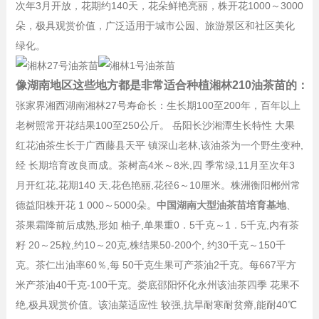
次年3月开放，花期约140天，花朵鲜艳亮丽，株开花1000～3000
朵，极具观赏价值，广泛适用于城市公园、旅游景区和社区美化
绿化。
像湖南地区这些地方都是非常适合种植湘林210油茶苗的：
张家界湘西湖南湘林27号寿命长：生长期100至200年，百年以上
老树照常开花结果100至250公斤。 岳阳长沙湘潭生长特性 大果
红花油茶生长于广西藤县天平 镇深山老林,该油茶为一个野生变种,
经 长期培育改良而成。茶树高4米～8米,四 季常绿,11月至次年3
月开红花,花期140 天,花色艳丽,花径6～10厘米。株洲衡阳郴州常
德益阳株开花 1 000～5000朵。
中国湖南大型油茶苗培育基地
、
茶果霜降前后成熟,形如 柚子,单果重0．5千克～1．5千克,内有茶
籽 20～25粒,约10～20克,株结果50-200个, 约30千克～150千
克。茶仁出油率60％,每 50千克生果可产茶油2千克。每667平方
米产茶油40千克-100千克。娄底邵阳怀化永州该油茶四季 花果不
绝,极具观赏价值。该油菜适应性 较强,抗旱耐寒耐贫瘠,能耐40℃