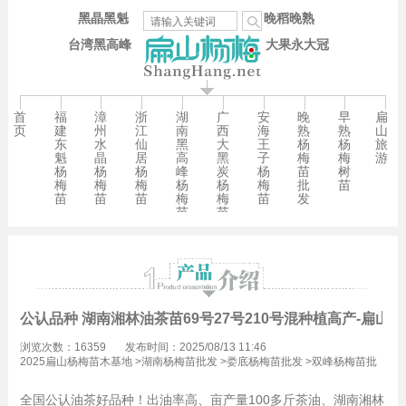
黑晶黑魁
晚稻晚熟
台湾黑高峰
大果永大冠
首
福
漳
浙
湖
广
安
晚
早
扁
页
建
州
江
南
西
海
熟
熟
山
东
水
仙
黑
大
王
杨
杨
旅
魁
晶
居
高
黑
子
梅
梅
游
杨
杨
杨
峰
炭
杨
苗
树
梅
梅
梅
杨
杨
梅
批
苗
苗
苗
苗
梅
梅
苗
发
苗
苗
公认品种 湖南湘林油茶苗69号27号210号混种植高产-扁山
浏览次数：16359
发布时间：2025/08/13 11:46
2025扁山杨梅苗木基地
>
湖南杨梅苗批发
>
娄底杨梅苗批发
>
双峰杨梅苗批
发
全国公认油茶好品种！出油率高、亩产量100多斤茶油、湖南湘林