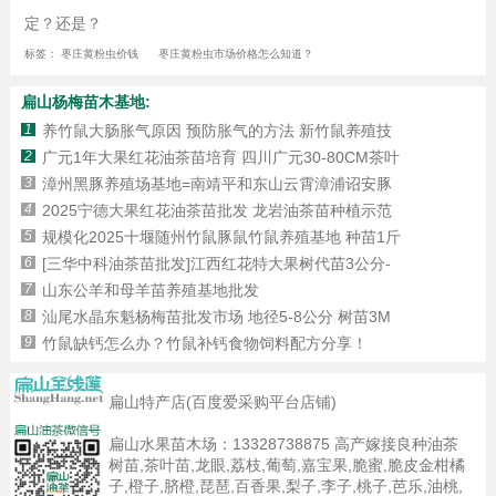
定？还是？
标签：
枣庄黄粉虫价钱
枣庄黄粉虫市场价格怎么知道？
扁山杨梅苗木基地:
1
养竹鼠大肠胀气原因 预防胀气的方法 新竹鼠养殖技
2
广元1年大果红花油茶苗培育 四川广元30-80CM茶叶
3
漳州黑豚养殖场基地=南靖平和东山云霄漳浦诏安豚
4
2025宁德大果红花油茶苗批发 龙岩油茶苗种植示范
5
规模化2025十堰随州竹鼠豚鼠竹鼠养殖基地 种苗1斤
6
[三华中科油茶苗批发]江西红花特大果树代苗3公分-
7
山东公羊和母羊苗养殖基地批发
8
汕尾水晶东魁杨梅苗批发市场 地径5-8公分 树苗3M
9
竹鼠缺钙怎么办？竹鼠补钙食物饲料配方分享！
扁山特产店(百度爱采购平台店铺)
扁山水果苗木场：
13328738875
高产嫁接良种油茶
树苗,茶叶苗,龙眼,荔枝,葡萄,嘉宝果,脆蜜,脆皮金柑橘
子,橙子,脐橙,琵琶,百香果,梨子,李子,桃子,芭乐,油桃,