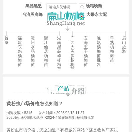
黑晶黑魁
晚稻晚熟
台湾黑高峰
大果永大冠
首
福
漳
浙
湖
广
安
晚
早
扁
页
建
州
江
南
西
海
熟
熟
山
东
水
仙
黑
大
王
杨
杨
旅
魁
晶
居
高
黑
子
梅
梅
游
杨
杨
杨
峰
炭
杨
苗
树
梅
梅
梅
杨
杨
梅
批
苗
苗
苗
苗
梅
梅
苗
发
苗
苗
黄粉虫市场价格怎么知道？
浏览次数：5315
发布时间：2025/08/13 11:37
2025扁山杨梅苗木基地
>
2024竹鼠养殖基地-杨梅苗批发
黄粉虫市场价格，怎么知道？有权威的网站？还是收购厂家决