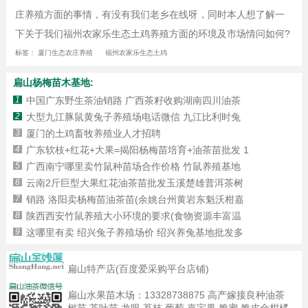
庄养殖方面的事情，有没有我们老乡在线呀，同时本人想了解一
下关于我们福州农家乐生态土鸡养殖方面的环境及市场情问如何?
标签：
厦门生态农庄养殖
福州农家乐生态土鸡
扁山杨梅苗木基地:
1
中国广东野生茶油销路 广西茶籽收购湖南四川油茶
2
大型九江豚鼠黄兔子养殖场电话微信 九江比利时兔
3
厦门的土鸡畜牧养殖业人才招聘
4
广东软枝+红花+大果=揭阳杨梅苗培育+油茶苗批发 1
5
广西南宁哪里卖竹鼠种苗场合作价格 竹鼠养殖基地
6
云南2斤巨型大果红花油茶苗批发玉溪楚雄普洱茶树
7
销路 洛阳卖杨梅苗油茶苗(余姚台州黄岩东魁沃柑嘉
8
陕西西安竹鼠养殖大小环境的要求(食物资源丰富温
9
这哪里有卖 绍兴兔子养殖场价 绍兴养兔基地批发多
扁山特产店(百度爱采购平台店铺)
扁山水果苗木场：
13328738875
高产嫁接良种油茶