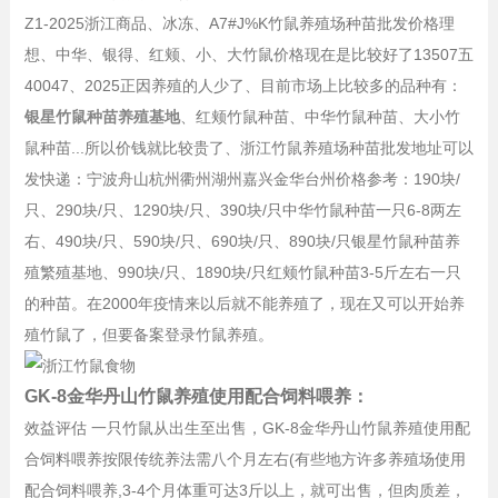
Z1-2025浙江商品、冰冻、A7#J%K竹鼠养殖场种苗批发价格理
想、中华、银得、红颊、小、大竹鼠价格现在是比较好了13507五
40047、2025正因养殖的人少了、目前市场上比较多的品种有：
银星竹鼠种苗养殖基地
、红颊竹鼠种苗、中华竹鼠种苗、大小竹
鼠种苗...所以价钱就比较贵了、浙江竹鼠养殖场种苗批发地址可以
发快递：宁波舟山杭州衢州湖州嘉兴金华台州价格参考：190块/
只、290块/只、1290块/只、390块/只中华竹鼠种苗一只6-8两左
右、490块/只、590块/只、690块/只、890块/只银星竹鼠种苗养
殖繁殖基地、990块/只、1890块/只红颊竹鼠种苗3-5斤左右一只
的种苗。在2000年疫情来以后就不能养殖了，现在又可以开始养
殖竹鼠了，但要备案登录竹鼠养殖。
GK-8金华丹山竹鼠养殖使用配合饲料喂养：
效益评估 一只竹鼠从出生至出售，
GK-8金华丹山竹鼠养殖使用配
合饲料喂养
按限传统养法需八个月左右(有些地方许多养殖场使用
配合饲料喂养,3-4个月体重可达3斤以上，就可出售，但肉质差，