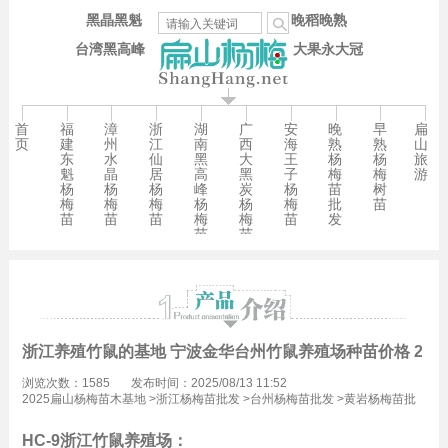
黑晶黑魁
晚稻晚熟
台湾黑高峰
大果永大冠
首
福
漳
浙
湖
广
安
晚
早
扁
页
建
州
江
南
西
海
熟
熟
山
东
水
仙
黑
大
王
杨
杨
旅
魁
晶
居
高
黑
子
梅
梅
游
杨
杨
杨
峰
炭
杨
苗
树
梅
梅
梅
杨
杨
梅
批
苗
苗
苗
苗
梅
梅
苗
发
苗
苗
浙江养殖竹鼠的基地 宁波金华台州竹鼠养殖场种苗价格 290
浏览次数：1585
发布时间：2025/08/13 11:52
2025扁山杨梅苗木基地
>
浙江杨梅苗批发
>
台州杨梅苗批发
>
黄岩杨梅苗批
发
HC-9浙江竹鼠养殖场：