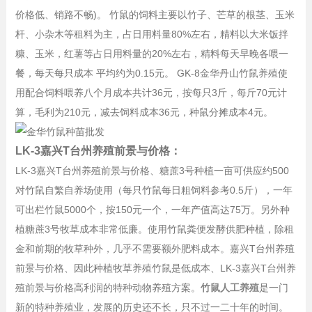
价格低、销路不畅)。 竹鼠的饲料主要以竹子、芒草的根茎、玉米
杆、小杂木等租料为主，占日用料量80%左右，精料以大米饭拌
糠、玉米，红薯等占日用料量的20%左右，精料每天早晚各喂一
餐，每天每只成本 平均约为0.15元。
GK-8金华丹山竹鼠养殖使
用配合饲料喂养
八个月成本共计36元，按每只3斤，每斤70元计
算，毛利为210元，减去饲料成本36元，种鼠分摊成本4元。
LK-3嘉兴T
台州养殖前景与价格：
LK-3嘉兴T
台州养殖前景与价格、
糖蔗3号种植一亩可供应约500
对竹鼠自繁自养场使用（每只竹鼠每日粗饲料参考0.5斤），一年
可出栏竹鼠5000个，按150元一个，一年产值高达75万。另外种
植糖蔗3号牧草成本非常低廉。使用竹鼠粪便发酵供肥种植，除租
金和前期的牧草种外，几乎不需要额外肥料成本。
嘉兴T
台州养殖
前景与价格、
因此种植牧草养殖竹鼠是低成本、
LK-3嘉兴T
台州养
殖前景与价格
高利润的特种动物养殖方案。
竹鼠人工养殖
是一门
新的特种养殖业，发展的历史还不长，只不过一二十年的时间。