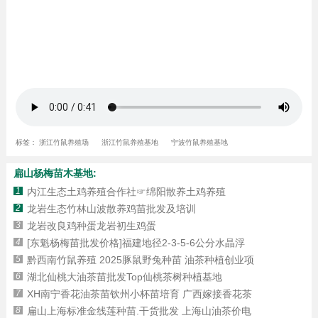
标签：
浙江竹鼠养殖场
浙江竹鼠养殖基地
宁波竹鼠养殖基地
扁山杨梅苗木基地:
1
内江生态土鸡养殖合作社☞绵阳散养土鸡养殖
2
龙岩生态竹林山波散养鸡苗批发及培训
3
龙岩改良鸡种蛋龙岩初生鸡蛋
4
[东魁杨梅苗批发价格]福建地径2-3-5-6公分水晶浮
5
黔西南竹鼠养殖 2025豚鼠野兔种苗 油茶种植创业项
6
湖北仙桃大油茶苗批发Top仙桃茶树种植基地
7
XH南宁香花油茶苗钦州小杯苗培育 广西嫁接香花茶
8
扁山上海标准金线莲种苗.干货批发 上海山油茶价电