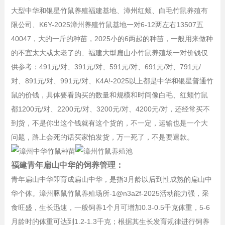
大型中华和银星竹鼠养殖福建基地、漳州红颊、白毛竹鼠养殖有
限公司、K6Y-2025漳州养殖竹鼠基地一对6-12两左右13507五
40047，大的一斤的种苗，2025小的6两起的种苗，一般用来做种
的不宜太大或太老了的、福建大型扁山小竹鼠养殖场一对价钱仅
供参考：
491元/对、
391元/对、
591元/对、
691元/对、
791元/
对、
891元/对、
991元/对、K4A!-2025以上都是中华和银星普通竹
鼠的价钱，具体要看购买的数量和规模和时间像白毛、红颊竹鼠
都
1200元/对、
2200元/对、
3200元/对、
4200元/对，还经常买不
到货，不是你出这个钱就有这个货的，不一定，运输也是一个大
问题，路上会死的话买家怕发货，万一死了，不是要退款。
福建青年扁山中华的饲养管理：
青年扁山中华即育成扁山中华，是指3月龄以后到性成熟的扁山中
华个体。漳州豚鼠竹鼠养殖场所-1@n3a2f-2025活动能力强，采
食旺盛，生长迅速，一般饲养1个月可增加0.3-0.5千克体重，5-6
月龄时的体重可达到1.2-1.3千克；根据其生长发育规律进行饲养