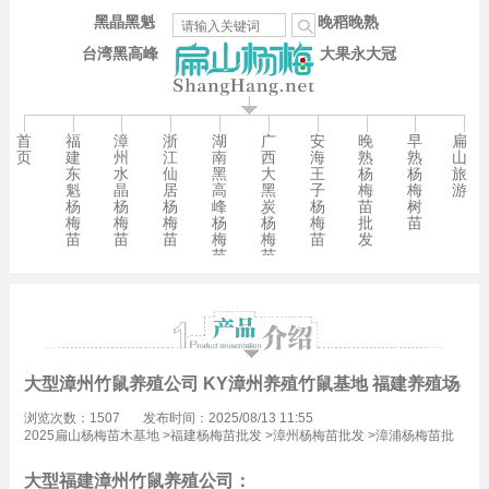
黑晶黑魁
晚稻晚熟
台湾黑高峰
大果永大冠
首
福
漳
浙
湖
广
安
晚
早
扁
页
建
州
江
南
西
海
熟
熟
山
东
水
仙
黑
大
王
杨
杨
旅
魁
晶
居
高
黑
子
梅
梅
游
杨
杨
杨
峰
炭
杨
苗
树
梅
梅
梅
杨
杨
梅
批
苗
苗
苗
苗
梅
梅
苗
发
苗
苗
大型漳州竹鼠养殖公司 KY漳州养殖竹鼠基地 福建养殖场49
浏览次数：1507
发布时间：2025/08/13 11:55
2025扁山杨梅苗木基地
>
福建杨梅苗批发
>
漳州杨梅苗批发
>
漳浦杨梅苗批
发
大型福建漳州竹鼠养殖公司：