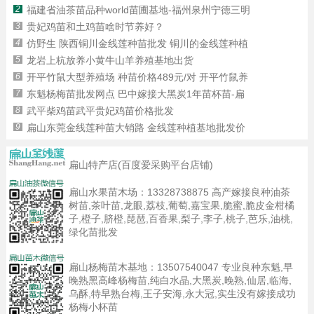
2
福建省油茶苗品种world苗圃基地-福州泉州宁德三明
3
贵妃鸡苗和土鸡苗啥时节养好？
4
仿野生 陕西铜川金线莲种苗批发 铜川的金线莲种植
5
龙岩上杭放养小黄牛山羊养殖基地出货
6
开平竹鼠大型养殖场 种苗价格489元/对 开平竹鼠养
7
东魁杨梅苗批发网点 巴中嫁接大黑炭1年苗杯苗-扁
8
武平柴鸡苗武平贵妃鸡苗价格批发
9
扁山东莞金线莲种苗大销路 金线莲种植基地批发价
扁山特产店(百度爱采购平台店铺)
扁山水果苗木场：
13328738875
高产嫁接良种油茶
树苗,茶叶苗,龙眼,荔枝,葡萄,嘉宝果,脆蜜,脆皮金柑橘
子,橙子,脐橙,琵琶,百香果,梨子,李子,桃子,芭乐,油桃,
绿化苗批发
扁山杨梅苗木基地：
13507540047
专业良种东魁,早
晚熟黑高峰杨梅苗,纯白水晶,大黑炭,晚熟,仙居,临海,
乌酥,特早熟台梅,王子安海,永大冠,实生没有嫁接成功
杨梅小杯苗