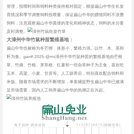
管理，投喂时间和饲料种类保持相对固定，根据扁山中华生长发
育情况和季节调整饲料投喂量，保证扁山中华的膘情同时不浪费
饲料，注意观察扁山中华粪便的变化和精神状态，饲料的水分要
及时调整。
大漳州中华竹鼠种苗繁殖基地：
扁山中华也被称为冬芒狸，体形小，繁殖力强。以竹、木、茎和
秆为食。gan#-2025-@ms
漳州中华竹鼠种苗的繁殖基地
由芒根
草、竹摘、竹根、茅草根、红薯和一些杂草种子为主食，喜欢吃
玉米、高粱、小麦、甘蔗等。人工驯养后，特别喜欢配合饲料和
米饭。随着市场需求的不断增加，单靠捕捉野生扁山中华已难满
足市场需要，国内人工饲养扁山中华的热潮正在兴起。