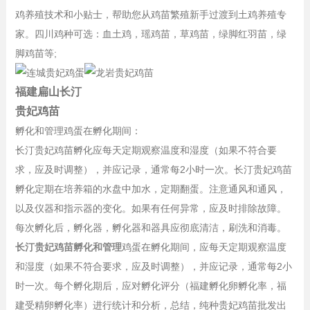
鸡养殖技术和小贴士，帮助您从鸡苗繁殖新手过渡到土鸡养殖专
家。四川鸡种可选：血土鸡，瑶鸡苗，草鸡苗，绿脚红羽苗，绿
脚鸡苗等;
福建扁山长汀
贵妃鸡苗
孵化和管理鸡蛋在孵化期间：
长汀贵妃鸡苗孵化应每天定期观察温度和湿度（如果不符合要
求，应及时调整），并应记录，通常每2小时一次。长汀贵妃鸡苗
孵化定期在培养箱的水盘中加水，定期翻蛋。注意通风和通风，
以及仪器和指示器的变化。如果有任何异常，应及时排除故障。
每次孵化后，孵化器，孵化器和器具应彻底清洁，刷洗和消毒。
长汀贵妃鸡苗孵化和管理
鸡蛋在孵化期间，应每天定期观察温度
和湿度（如果不符合要求，应及时调整），并应记录，通常每2小
时一次。每个孵化期后，应对孵化评分（福建孵化卵孵化率，福
建受精卵孵化率）进行统计和分析，总结，纯种贵妃鸡苗批发出