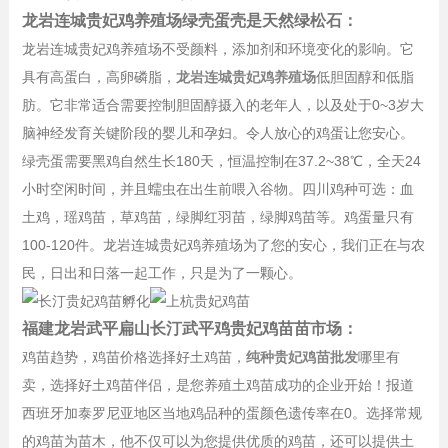
龙岩连城贵妃鸡养殖场绿壳蛋壳是天然绿松石：
龙岩连城贵妃鸡养殖场不受颜料，添加剂和环境变化的影响。它
具有高蛋白，高卵磷脂，
龙岩连城贵妃鸡养殖场
低胆固醇和低脂
肪。它非常适合需要控制胆固醇摄入的老年人，以及处于0~3岁大
脑神经发育关键阶段的婴儿和孕妇。令人放心的鸡蛋让您安心。
绿壳蛋需要黑鸡自然生长180天，恒温控制在37.2~38℃，全天24
小时空闲时间，并且蠕虫在出生前喂入谷物。四川鸡种可选：血
土鸡，瑶鸡苗，草鸡苗，绿脚红羽苗，绿脚鸡苗等。鸡蛋量只有
100-120件。龙岩连城贵妃鸡养殖场为了您的安心，我们正在与农
民，日出和日落一起工作，只是为了一颗心。
福建龙岩武平扁山长汀武平鸡贵妃鸡苗苗市场：
鸡苗趋势，鸡苗价格选择好土鸡苗，
纯种贵妃鸡苗批发
哪里有
卖，选择好土鸡苗伴侣，是您养殖土鸡苗成功的企业开始！报道
西班牙加泰罗尼亚地区当地鸡品种的蛋颜色遗传率在0。选择常规
的鸡苗为苗木，他不仅可以为您提供优质的鸡苗，还可以提供土