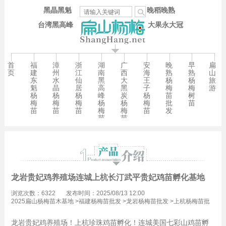
黑晶黑魁
晚稻晚熟
台湾黑高峰
大果永大冠
首
福
漳
浙
湖
广
安
晚
早
扁
页
建
州
江
南
西
海
熟
熟
山
东
水
仙
黑
大
王
杨
杨
旅
魁
晶
居
高
黑
子
梅
梅
游
杨
杨
杨
峰
炭
杨
苗
树
梅
梅
梅
杨
杨
梅
批
苗
苗
苗
苗
梅
梅
苗
发
苗
苗
龙岩贵妃鸡养殖场连城上杭长汀武平贵妃鸡苗孵化基地
浏览次数：6322
发布时间：2025/08/13 12:00
2025扁山杨梅苗木基地
>
福建杨梅苗批发
>
龙岩杨梅苗批发
>
上杭杨梅苗批
发
龙岩贵妃鸡养殖场！上杭珍珠鸡苗孵化！连城美国七彩山鸡苗孵