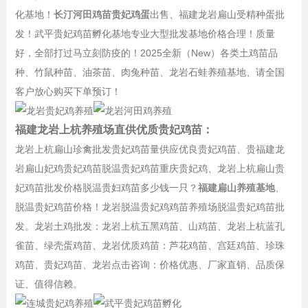
化基地！
长汀河田鸡苗贵妃鸡蛋
出售、福建龙岩扁山受精种蛋批
发！武平贵妃鸡苗孵化基地专业大型批发基地价格合理！质量
好，全部打过马立刻防疫的！2025全新（New）各类土鸡苗品
种、竹鼠种苗、油茶苗、肉兔种苗、龙岩石蛙养殖基地、请全国
客户放心购买下单预订！
福建龙岩上杭养殖场直供优质贵妃鸡苗：
龙岩上杭扁山珍禽批发贵妃鸡苗量供应优良贵妃鸡苗、贵福建龙
岩扁山妃鸡贵妃鸡苗脱温贵妃鸡苗重庆贵妃鸡、龙岩上杭扁山贵
妃鸡苗批发价格脱温贵妇鸡苗多少钱一只？
福建扁山养殖基地
、
脱温贵妃鸡苗价格！龙岩脱温贵妃鸡鸡苗养殖场脱温贵妃鸡苗批
发。龙岩土鸡批发：龙岩上杭五黑鸡苗、山鸡苗、龙岩上杭蓝孔
雀苗、绿壳蛋鸡苗、龙岩优质鸡苗：芦花鸡苗、宫廷鸡苗、珍珠
鸡苗、贵妃鸡苗、龙岩点击咨询：价格优惠、厂家直销、品质保
证、值得信赖。