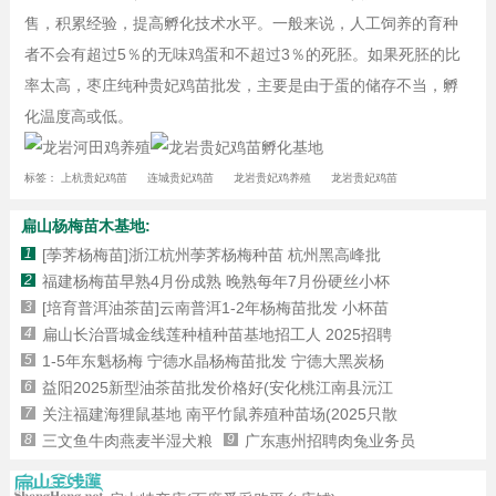
售，积累经验，提高孵化技术水平。一般来说，人工饲养的育种
者不会有超过5％的无味鸡蛋和不超过3％的死胚。如果死胚的比
率太高，枣庄纯种贵妃鸡苗批发，主要是由于蛋的储存不当，孵
化温度高或低。
标签：
上杭贵妃鸡苗
连城贵妃鸡苗
龙岩贵妃鸡养殖
龙岩贵妃鸡苗
扁山杨梅苗木基地:
1
[荸荠杨梅苗]浙江杭州荸荠杨梅种苗 杭州黑高峰批
2
福建杨梅苗早熟4月份成熟 晚熟每年7月份硬丝小杯
3
[培育普洱油茶苗]云南普洱1-2年杨梅苗批发 小杯苗
4
扁山长治晋城金线莲种植种苗基地招工人 2025招聘
5
1-5年东魁杨梅 宁德水晶杨梅苗批发 宁德大黑炭杨
6
益阳2025新型油茶苗批发价格好(安化桃江南县沅江
7
关注福建海狸鼠基地 南平竹鼠养殖种苗场(2025只散
8
三文鱼牛肉燕麦半湿犬粮
9
广东惠州招聘肉兔业务员