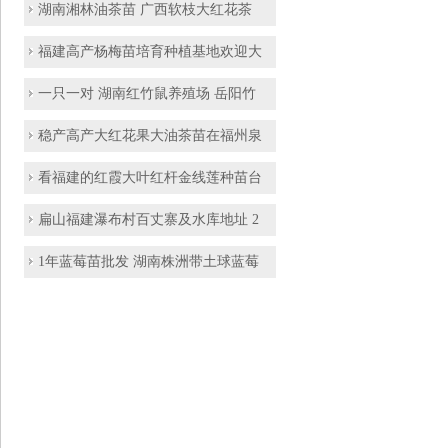
湖南湘林油茶苗 广西软枝大红花茶
福建高产杨梅苗培育种植基地欢迎大
一只一对 湖南红竹鼠养殖场 岳阳竹
稳产高产大红花果大油茶苗在福州泉
看福建的红霞大叶红杆金线莲种苗台
扁山福建瀑布村百丈寨及水库地址 2
1年蓝莓苗批发 湖南株洲带土球蓝莓