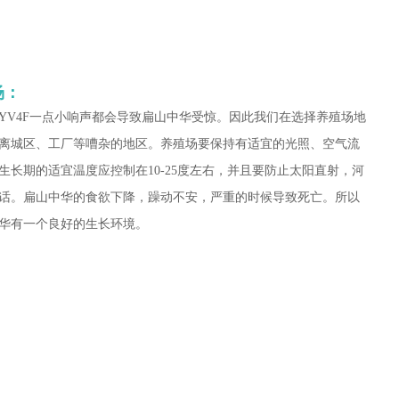
场：
YV4F一点小响声都会导致扁山中华受惊。因此我们在选择养殖场地
离城区、工厂等嘈杂的地区。养殖场要保持有适宜的光照、空气流
长期的适宜温度应控制在10-25度左右，并且要防止太阳直射，
河
话。扁山中华的食欲下降，躁动不安，严重的时候导致死亡。所以
华有一个良好的生长环境。