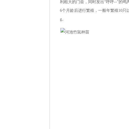
利粗大的门齿，同时发出“呼呼--”的鸣
6个月龄后进行繁殖，一般年繁殖10只以上
g。