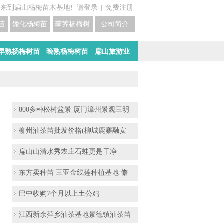
迎来到扁山杨梅苗木基地!
请登录
|
免费注册
苗培育基地
矮化杨梅苗价格
荸荠杨梅树苗培育
公司简介
早熟杨梅树苗
晚熟杨梅树苗
扁山旅游业
800多种松树盆景 厦门漳州景观三明
柳州油茶苗批发价格(柳城鹿寨融安
扁山山清水秀农庄石蛙更是干净
东方卖种苗 三亚金线莲种植基地 儋
巴中收购7个月以上土公鸡
江西新余萍乡油茶基地景德镇油茶苗