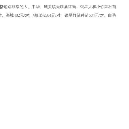
格
销路非常的大、中华、
城关镇天峨县
红颊、银星大和小竹鼠种苗
/对、
海城
482元/对、
铁山港
584元/对、银星竹鼠种苗6
84元/对、
白毛