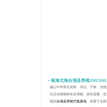
银海北海合浦县养殖ZHUSHU
扁山中华喜在安静、清洁、干燥、光线
分活动周期和休息周期。其性喜暖，生活温
西的
合浦县养殖竹鼠基地
、
若置于太阳