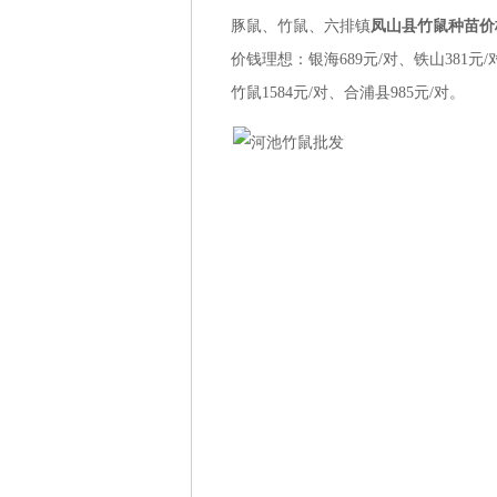
豚鼠、竹鼠、
六排镇
凤山县
竹鼠种苗价
价钱理想：
银海
689元/对、
铁山
381元
竹鼠1
584元/对、
合浦县
985元/对。