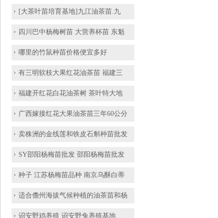
[大茶叶苗培育基地]九江油茶苗.九
四川巴中杨梅树苗 大营养杯苗 东魁
哪里的竹鼠种苗价格便宜多好
有三明软枝大果红花油茶苗 福建三
福建开红花白花油茶树 茶叶特大地
广西嫁接红花大果油茶苗三年60公分
卖株洲的金线莲和铁皮石斛种苗批发
SY邵阳杨梅苗批发 邵阳杨梅苗批发
种子 江苏杨梅苗品种 南京乌酥白蒂
适合儋州海拔气候种植的油茶苗和杨
诏安野鸡养殖 诏安野兔养殖基地