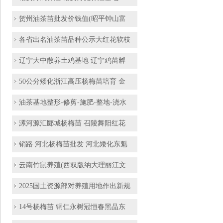
贺州油茶苗批发价钱值(昭平钟山富
各省出名油茶苗品种公示大红花软枝
辽宁大中散养土鸡基地 辽宁鸡苗孵
50公分矮化浙江高压杨梅苗培育 金
油茶基地整形-修剪-施肥-整地-浇水
漯河源汇郾城杨梅苗 召陵舞阳红花
销路 河北杨梅苗批发 河北矮化东魁
云南竹鼠养殖(西双版纳大理丽江文
2025国土资源部对养殖用地作出新规
14号杨梅苗 铜仁永树冠恒春黑晶东