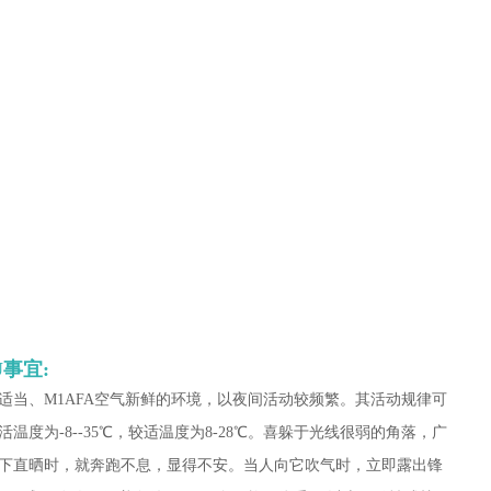
事宜:
适当、M1AFA空气新鲜的环境，以夜间活动较频繁。其活动规律可
度为-8--35℃，较适温度为8-28℃。喜躲于光线很弱的角落，广
下直晒时，就奔跑不息，显得不安。当人向它吹气时，立即露出锋