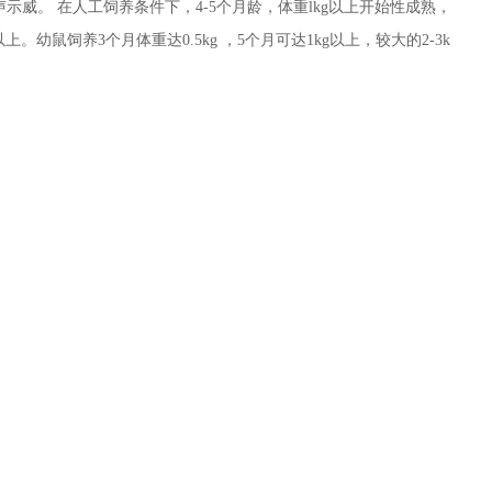
声示威。 在人工饲养条件下，4-5个月龄，体重lkg以上开始性成熟，
。幼鼠饲养3个月体重达0.5kg ，5个月可达1kg以上，较大的2-3k