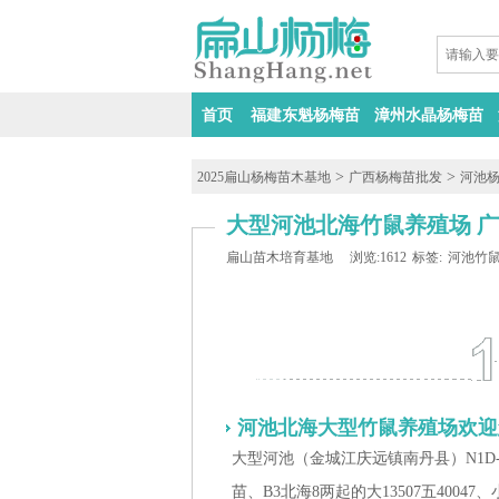
首页
福建东魁杨梅苗
漳州水晶杨梅苗
>
>
2025扁山杨梅苗木基地
广西杨梅苗批发
河池
大型河池北海竹鼠养殖场 广
扁山苗木培育基地
浏览:1612
标签:
河池竹
河池北海
大型
竹鼠养殖场欢迎
大型河池（
金城江庆远镇南丹县
）N1
苗、B3北海8两起的大13507五4004