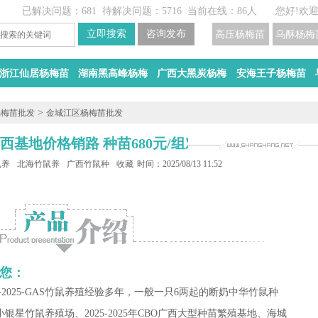
已解决问题：681
待解决问题：5716
当前在线：86人
您好!欢
高压杨梅苗
乌酥杨梅
浙江仙居杨梅苗
湖南黑高峰杨梅
广西大黑炭杨梅
安海王子杨梅苗
>
杨梅苗批发
金城江区杨梅苗批发
西基地价格销路 种苗680元/组对
鼠养殖场
北海竹鼠养殖基地
广西竹鼠种苗
收藏
时间：2025/08/13 11:52
您：
D-2025-GAS竹鼠养殖经验多年，一般一只6两起的断奶中华竹鼠种
7、小银星竹鼠养殖场、2025-2025年CBO广西大型种苗繁殖基地、
海城