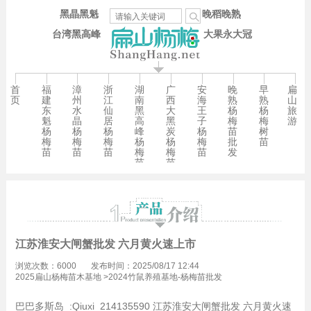
黑晶黑魁
晚稻晚熟
台湾黑高峰
大果永大冠
首
福
漳
浙
湖
广
安
晚
早
扁
页
建
州
江
南
西
海
熟
熟
山
东
水
仙
黑
大
王
杨
杨
旅
魁
晶
居
高
黑
子
梅
梅
游
杨
杨
杨
峰
炭
杨
苗
树
梅
梅
梅
杨
杨
梅
批
苗
苗
苗
苗
梅
梅
苗
发
苗
苗
江苏淮安大闸蟹批发 六月黄火速上市
浏览次数：6000
发布时间：2025/08/17 12:44
2025扁山杨梅苗木基地
>
2024竹鼠养殖基地-杨梅苗批发
巴巴多斯岛 :Qiuxi 214135590 江苏淮安大闸蟹批发 六月黄火速