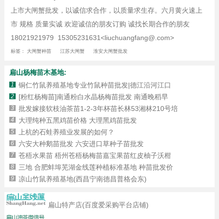
上市大闸蟹批发，以诚信求合作，以质量求生存。六月黄火速上
市 规格 质量实诚 欢迎诚信的朋友订购 诚找长期合作的朋友
18021921979 15305231631<liuchuangfang@.com>
标签：
大闸蟹种苗
江苏大闸蟹
淮安大闸蟹批发
扁山杨梅苗木基地:
1
铜仁竹鼠养殖基地专业竹鼠种苗批发|德江沿河江口
2
[粉红杨梅苗]南通粉白水晶杨梅苗批发 南通晚稻早
3
批发嫁接软枝油茶苗1-2-3年杯苗长林53湘林210号培
4
大理纯种五黑鸡苗价格 大理黑鸡苗批发
5
上杭的石蛙养殖业发展的如何？
6
六安大种鹅苗批发 六安进口草种子苗批发
7
苍梧水果苗 梧州苍梧杨梅苗嘉宝果苗红皮柚子沃柑
8
三地 合肥蚌埠芜湖金线莲种植标准基地 种苗批发价
9
凉山竹鼠养殖基地(西昌宁南德昌普格会东)
扁山特产店(百度爱采购平台店铺)