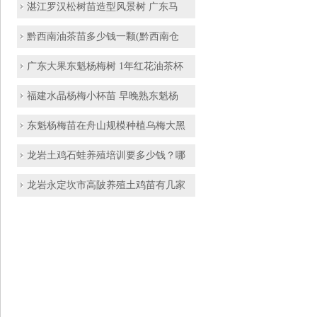
湛江罗汉松树苗造型风景树 广东马
黔西南油茶苗多少钱一颗(黔西南仓
广东大果东魁杨梅树 1年红花油茶杯
福建水晶杨梅小杯苗 早晚熟东魁杨
东魁杨梅苗在舟山规模种植乌梅大黑
龙岩土鸡石蛙养殖培训要多少钱？哪
龙岩永定坎市高陂养殖土鸡苗有几家