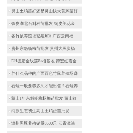
灵山土鸡苗好还是灵山快大黄鸡苗好
铁皮湖北石斛种苗批发 铜皮美花金
各竹鼠养殖场繁殖JiDi 广西云南福
贵州东魁杨梅苗批发 贵州大黑炭杨
DH德宏金线莲种植基地 德宏红霞金
养什么品种的广西百色竹鼠养殖场赚
石蛙一般要养多久才能出售？石蛙养
蒙山1年东魁杨梅杨梅苗批发 蒙山红
纯原生态初生高山土鸡蛋苗批发
漳州黑豚养殖销量8500只 云霄漳浦