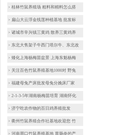
桂林竹鼠养殖场 粗料和精料怎么搭
扁山大云浮金线莲种植基地 批发标
诸城市辛兴镇三黄鸡 散养三黄鸡养
东北大售架子牛西门塔尔牛、东北改
矮化上海杨梅苗盆景 上海东魁杨梅
关注百色竹鼠养殖基地1000对 野兔
福建母兔产床批发母兔分娩床厂家
2-1-3-5年湖南杨梅苗培育 湖南怀化
济宁吃农作物的百日鸡养殖批发
衢州竹鼠养殖合作社基地欢迎您 竹
河南周口竹鼠养殖基地 胃肠炎的产