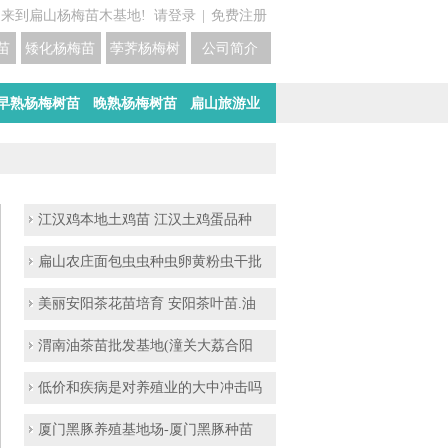
迎来到扁山杨梅苗木基地!
请登录
|
免费注册
苗培育基地
矮化杨梅苗价格
荸荠杨梅树苗培育
公司简介
早熟杨梅树苗
晚熟杨梅树苗
扁山旅游业
江汉鸡本地土鸡苗 江汉土鸡蛋品种
扁山农庄面包虫虫种虫卵黄粉虫干批
美丽安阳茶花苗培育 安阳茶叶苗.油
渭南油茶苗批发基地(潼关大荔合阳
低价和疾病是对养殖业的大中冲击吗
厦门黑豚养殖基地场-厦门黑豚种苗