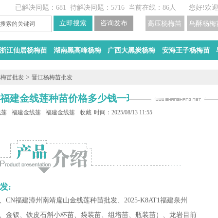
已解决问题：681
待解决问题：5716
当前在线：86人
您好!欢
高压杨梅苗
乌酥杨梅
浙江仙居杨梅苗
湖南黑高峰杨梅
广西大黑炭杨梅
安海王子杨梅苗
>
杨梅苗批发
晋江杨梅苗批发
 福建金线莲种苗价格多少钱一珠
线莲种苗批发
福建金线莲种苗价格
福建金线莲种苗多少钱一珠
收藏
时间：2025/08/13 11:55
发:
、CN福建漳州南靖扁山金线莲种苗批发、2025-K8AT1福建泉州
、金钗、铁皮石斛小杯苗、袋装苗、组培苗、瓶装苗）、龙岩目前