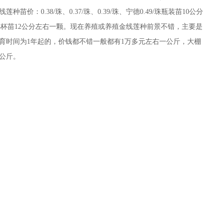
线莲种苗价：
0.38/珠、
0.37/珠、
0.39/珠、宁德
0.49/珠瓶装苗10公分
/珠小杯苗12公分左右一颗。现在养殖或养殖金线莲种前景不错，主要是
育时间为1年起的，价钱都不错一般都有1万多元左右一公斤，大棚
一公斤。