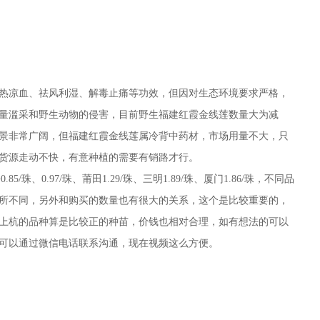
热凉血、祛风利湿、解毒止痛等功效，但因对生态环境要求严格，
量滥采和野生动物的侵害，目前野生福建红霞金线莲数量大为减
景非常广阔，但福建红霞金线莲属冷背中药材，市场用量不大，只
货源走动不快，有意种植的需要有销路才行。
平
0.85/珠、
0.97/珠、莆田
1.29/珠、三明
1.89/珠、厦门
1.86/珠，不同品
所不同，另外和购买的数量也有很大的关系，这个是比较重要的，
上杭的品种算是比较正的种苗，价钱也相对合理，如有想法的可以
可以通过微信电话联系沟通，现在视频这么方便。