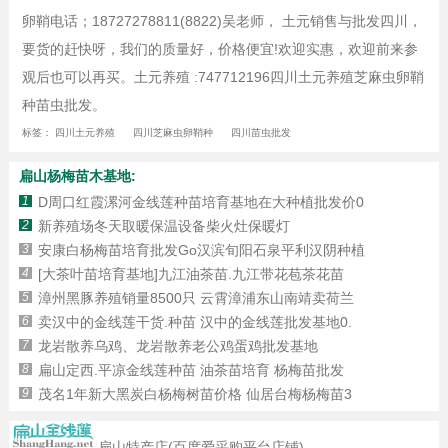
卵鞘电话；18727278811(8822)吴老师， 土元销售与批发四川，
要货的赶快呀，我们的质量好，价格便宜!欢迎实惠，欢迎前来参
观后也可以再买。土元养殖 :747712196四川土元养殖芝麻虫卵鞘
种苗虫批发。
标签：
四川土元养殖
四川芝麻虫卵鞘种
四川苗虫批发
扁山杨梅苗木基地:
1
D周口红霞漯河金线莲种苗培育基地在大种植批发价0
2
新养殖场冬天取暖保温设备柴火灶保暖灯
3
安康白杨梅苗培育批发Go汉滨旬阳石泉平利汉阴种植
4
[大茶叶苗培育基地]九江油茶苗.九江带花苞茶花苗
5
漳州黑豚养殖销量8500只 云霄漳浦东山南靖卖荷兰
6
卖汉中的金线莲干货.种苗 汉中的金线莲批发基地0.
7
龙岩散养乌鸡、龙岩散养老公鸡蛋鸡批发基地
8
扁山定西.平凉金线莲种苗 油茶苗培育 杨梅苗批发
9
茂名1年新大黑炭白杨梅树苗价格 仙居台梅杨梅苗3
扁山特产店(百度爱采购平台店铺)