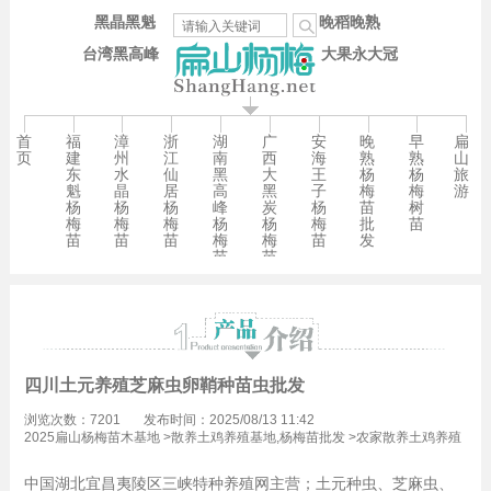
黑晶黑魁
晚稻晚熟
台湾黑高峰
大果永大冠
首
福
漳
浙
湖
广
安
晚
早
扁
页
建
州
江
南
西
海
熟
熟
山
东
水
仙
黑
大
王
杨
杨
旅
魁
晶
居
高
黑
子
梅
梅
游
杨
杨
杨
峰
炭
杨
苗
树
梅
梅
梅
杨
杨
梅
批
苗
苗
苗
苗
梅
梅
苗
发
苗
苗
四川土元养殖芝麻虫卵鞘种苗虫批发
浏览次数：7201
发布时间：2025/08/13 11:42
2025扁山杨梅苗木基地
>
散养土鸡养殖基地,杨梅苗批发
>
农家散养土鸡养殖
技术,杨梅苗批发
中国湖北宜昌夷陵区三峡特种养殖网主营；土元种虫、芝麻虫、