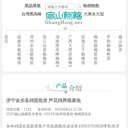
黑晶黑魁
晚稻晚熟
台湾黑高峰
大果永大冠
首
福
漳
浙
湖
广
安
晚
早
扁
页
建
州
江
南
西
海
熟
熟
山
东
水
仙
黑
大
王
杨
杨
旅
魁
晶
居
高
黑
子
梅
梅
游
杨
杨
杨
峰
炭
杨
苗
树
梅
梅
梅
杨
杨
梅
批
苗
苗
苗
苗
梅
梅
苗
发
苗
苗
济宁金乡县鸡苗批发 芦花鸡养殖基地
浏览次数：7131
发布时间：2025/08/13 11:56
2025扁山杨梅苗木基地
>
2024竹鼠养殖基地-杨梅苗批发
各种鸡苗欢迎新老客户光临惠顾洽谈业务15053753828李秋东济