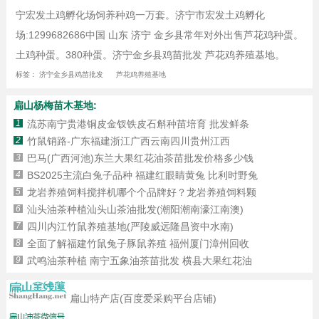
宁宏发土鸡孵化场饲养种鸡一万套。济宁市宏发土鸡孵化
场:1299682686中国 山东 济宁 金乡县常年对外出售芦花鸡种蛋。
土鸡种蛋。380种蛋。济宁金乡县鸡苗批发 芦花鸡养殖基地。
标签：
济宁金乡县鸡苗批发
芦花鸡养殖基地
扁山杨梅苗木基地:
1
流苏南宁贵港铜皮金钗铁皮石斛种苗培育 批发鲜条
2
竹鼠销路-广东福建浙江广西云南四川贵州江西
3
巴马(广西河池)东兰大果红花油茶苗批发价格多少钱
4
BS2025主流白兔子品种 福建红眼睛黄兔 比利时野兔
5
龙岩养殖饲料搅拌机哪个个品牌好？龙岩养殖饲料颗
6
汕头油茶种植汕头山茶油批发(潮阳潮南濠江南澳)
7
四川内江竹鼠养殖基地(严陵威远隆昌资中水南)
8
全面了解福建竹鼠兔子豚鼠养殖 福州厦门漳州回收
9
武鸣油茶种植 南宁五象油茶苗批发 横县大果红花油
扁山特产店(百度爱采购平台店铺)