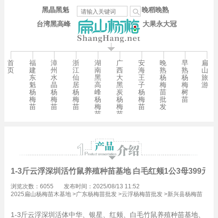
黑晶黑魁
晚稻晚熟
台湾黑高峰
大果永大冠
首
福
漳
浙
湖
广
安
晚
早
扁
页
建
州
江
南
西
海
熟
熟
山
东
水
仙
黑
大
王
杨
杨
旅
魁
晶
居
高
黑
子
梅
梅
游
杨
杨
杨
峰
炭
杨
苗
树
梅
梅
梅
杨
杨
梅
批
苗
苗
苗
苗
梅
梅
苗
发
苗
苗
1-3斤云浮深圳活竹鼠养殖种苗基地 白毛红颊1公3母399元/
浏览次数：6055
发布时间：2025/08/13 11:52
2025扁山杨梅苗木基地
>
广东杨梅苗批发
>
云浮杨梅苗批发
>
新兴县杨梅苗
批发
1-3斤云浮深圳活体中华、银星、红颊、白毛竹鼠养殖种苗基地、