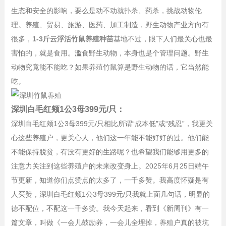
生态和安全的影响，要么是动不动就扑杀、药杀，挑战动物伦
理。
养殖、贸易、旅游、医药、加工制造，野生动物产业方向有
很多，
1-3斤云浮活竹鼠养殖种苗
基地
不过，眼下人们最关心也最
害怕的，就是食用。滥食野生动物，本身也是个管理问题。野生
动物究竟能不能吃？如果养殖竹鼠算是野生动物的话，它当然能
吃。
深圳
白毛红颊1公3母399元/只：
深圳
白毛红颊1公3母399元/只
相比所谓“成本低”或“残忍”，我更关
心这些养殖户，更关心人，他们这一年能不能好好的过。他们能
不能保持脱贫，有没有更好的生路呢？也希望我们能够用更多的
注意力关注到这些养殖户的未来改变身上。2025年6月25日端午
节更新，知道你们点赞点的太多了，一千多赞。我高度怀疑是有
人买赞，
深圳
白毛红颊1公3母399元/只
我就上面几句话，明显的
德不配位，不配这一千多赞。我今天起来，看到《新周刊》有一
篇文章，叫做《一会儿鼓励养，一会儿全埋掉，养殖户真的被坑