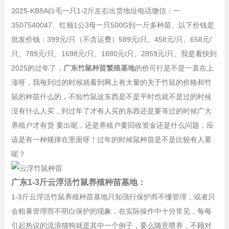
2025-KB8A白毛一只1-2斤左右出货地址电话微信：一
3507540047、红颊1公3母一只500G到一斤多种苗、以下价钱是
批发价钱：399元/只（不含运费）
589元/只
、
458元/只
、
658元/
只
、
789元/只
、1
698元/只
、
1880元/只
、
2859元/只
、
我是看快到
2025的过年了，
广东竹鼠种苗繁殖基地
的价可行是不是一直在上
涨呀，我每到过的时候就看到网上有大量的关于竹鼠的价格和竹
鼠的种苗什么的，不知竹鼠这东西是不是平时也就不是过的时候
没有什么人买，到过年了才有人买的东西还是要等过的时候广大
养殖户才有货 要出呢，还是养殖户要回收资金还是什么问题，应
该是有一种规律在里面呀！过年的时候鼠种苗是不是比较有人要
呢？
广东1-3斤云浮活竹鼠养殖种苗基地：
1-3斤云浮活竹鼠养殖种苗基地
只知强行保护而不懂管理，或者只
会粗暴管理而不明白保护的现象，在实际操作中十分常见，每每
引起热议的流浪猫狗就是其中一个例子，要么随意喂养，不顾对