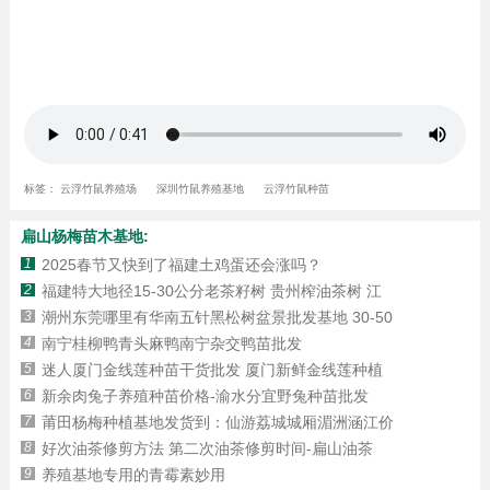
标签：
云浮竹鼠养殖场
深圳竹鼠养殖基地
云浮竹鼠种苗
扁山杨梅苗木基地:
1
2025春节又快到了福建土鸡蛋还会涨吗？
2
福建特大地径15-30公分老茶籽树 贵州榨油茶树 江
3
潮州东莞哪里有华南五针黑松树盆景批发基地 30-50
4
南宁桂柳鸭青头麻鸭南宁杂交鸭苗批发
5
迷人厦门金线莲种苗干货批发 厦门新鲜金线莲种植
6
新余肉兔子养殖种苗价格-渝水分宜野兔种苗批发
7
莆田杨梅种植基地发货到：仙游荔城城厢湄洲涵江价
8
好次油茶修剪方法 第二次油茶修剪时间-扁山油茶
9
养殖基地专用的青霉素妙用