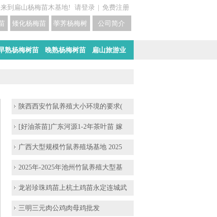
迎来到扁山杨梅苗木基地!
请登录
|
免费注册
苗培育基地
矮化杨梅苗价格
荸荠杨梅树苗培育
公司简介
早熟杨梅树苗
晚熟杨梅树苗
扁山旅游业
陕西西安竹鼠养殖大小环境的要求(
[好油茶苗]广东河源1-2年茶叶苗 嫁
广西大型规模竹鼠养殖场基地 2025
2025年-2025年池州竹鼠养殖大型基
龙岩珍珠鸡苗上杭土鸡苗永定连城武
三明三元肉公鸡肉母鸡批发