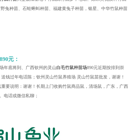
时有野兔种苗、石蛙蝌蚪种苗、福建黄兔子种苗，银星、中华竹鼠种苗
90元：
场年底将到、
广西
钦州的灵山
白毛竹鼠种苗场
890元
近期按排到崇
 送钱过年电话陈；钦州灵山竹鼠养殖场 灵山竹鼠苗批发，谢谢！
鼠重要说明：谢谢！长期上门收购竹鼠商品鼠，清场鼠，广东，广西
。电话或微信私聊；