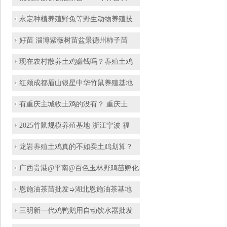
永定种植养殖野兔等野生动物养殖技
好苗 淄博紫薇树苗盆景德州柿子苗
现在农村散养土鸡赚钱吗？养殖土鸡
红颊成都眉山银星中华竹鼠养殖基地
有重庆主城收土鸡的没有？ 重庆土
2025竹鼠规模养殖基地 浙江宁波 福
龙岩养殖土鸡真的不如卖土鸡划算？
广西贵港@平南@百色玉林野鸡苗孵化
恩施油茶苗批发➭湖北恩施油茶基地
三明新一代鸡鸭鹅用自动饮水器批发