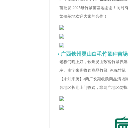
苗批发 2025母竹鼠苗基地谢谢！同
繁殖基地欢迎大家的合作！
广西
钦州灵山
白毛竹鼠种苗场8
老板们晚上好，钦州灵山致富竹鼠养殖
左。南宁来宾收购商品竹鼠 冰冻竹鼠
【未知来历】a两广长期收购商品清场
各地区长期上门收购，非两广地区勿扰