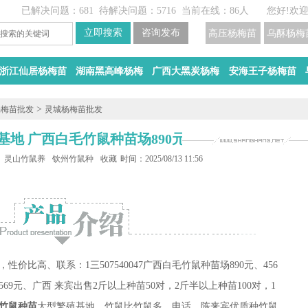
已解决问题：681
待解决问题：5716
当前在线：86人
您好!欢
高压杨梅苗
乌酥杨梅
浙江仙居杨梅苗
湖南黑高峰杨梅
广西大黑炭杨梅
安海王子杨梅苗
>
杨梅苗批发
灵城杨梅苗批发
基地 广西白毛竹鼠种苗场890元
鼠养殖场
灵山竹鼠养殖基地
钦州竹鼠种苗
收藏
时间：2025/08/13 11:56
性价比高、联系：1三507540047广西白毛竹鼠种苗场
890元、
456
5
69
元、
广西 来宾出售2斤以上种苗50对，2斤半以上种苗100对，1
竹鼠种苗
大型繁殖基地，竹鼠比竹鼠多，电话、陈来宾优质种竹鼠