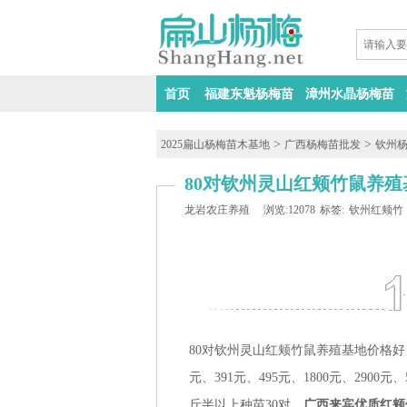
首页
福建东魁杨梅苗
漳州水晶杨梅苗
>
>
2025扁山杨梅苗木基地
广西杨梅苗批发
钦州
80对钦州灵山红颊竹鼠养殖
龙岩农庄养殖
浏览:12078
标签:
钦州红颊竹
80对钦州灵山红颊竹鼠养殖基地价格好，
元、
391元、
495元、
1800元、
2900元、
斤半以上种苗30对，
广西来宾优质红颊