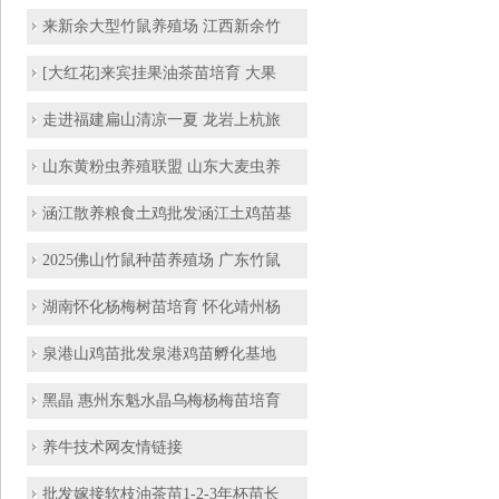
来新余大型竹鼠养殖场 江西新余竹
[大红花]来宾挂果油茶苗培育 大果
走进福建扁山清凉一夏 龙岩上杭旅
山东黄粉虫养殖联盟 山东大麦虫养
涵江散养粮食土鸡批发涵江土鸡苗基
2025佛山竹鼠种苗养殖场 广东竹鼠
湖南怀化杨梅树苗培育 怀化靖州杨
泉港山鸡苗批发泉港鸡苗孵化基地
黑晶 惠州东魁水晶乌梅杨梅苗培育
养牛技术网友情链接
批发嫁接软枝油茶苗1-2-3年杯苗长