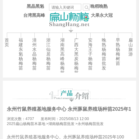
黑晶黑魁
晚稻晚熟
台湾黑高峰
大果永大冠
首
福
漳
浙
湖
广
安
晚
早
扁
页
建
州
江
南
西
海
熟
熟
山
东
水
仙
黑
大
王
杨
杨
旅
魁
晶
居
高
黑
子
梅
梅
游
杨
杨
杨
峰
炭
杨
苗
树
梅
梅
梅
杨
杨
梅
批
苗
苗
苗
苗
梅
梅
苗
发
苗
苗
永州竹鼠养殖基地服务中心 永州豚鼠养殖场种苗2025年100
浏览次数：4707
发布时间：2025/08/13 12:00
2025扁山杨梅苗木基地
>
湖南杨梅苗批发
>
永州杨梅苗批发
永州竹鼠养殖基地服务中心、永州豚鼠养殖场种苗2025年
100