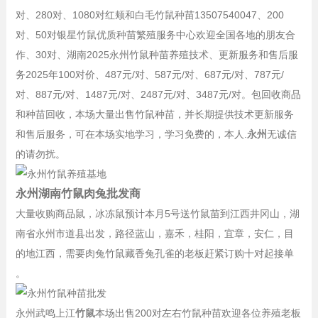
对、
280对、
1080对红颊和白毛竹鼠种苗13507540047、
200
对、
50对银星竹鼠优质种苗繁殖服务中心欢迎全国各地的朋友合
作、
30对、
湖南2025永州竹鼠种苗养殖技术、更新服务和售后服
务2025年100对价、
487元/对、
587元/对、
687元/对、
787元/
对、
887元/对、1
487元/对、2
487元/对、3
487元/对。
包回收商品
和种苗回收，本场大量出售竹鼠种苗，并长期提供技术更新服务
和售后服务，可在本场实地学习，学习免费的，本人.
永州
无诚信
的请勿扰。
永州湖南竹鼠肉兔批发商
大量收购商品鼠，冰冻鼠预计本月5号送竹鼠苗到江西井冈山，湖
南省永州市道县出发，路径蓝山，嘉禾，桂阳，宜章，安仁，目
的地江西，需要肉兔竹鼠藏香兔孔雀的老板赶紧订购十对起接单
。
永州武鸣上江
竹鼠
本场出售200对左右竹鼠种苗欢迎各位养殖老板