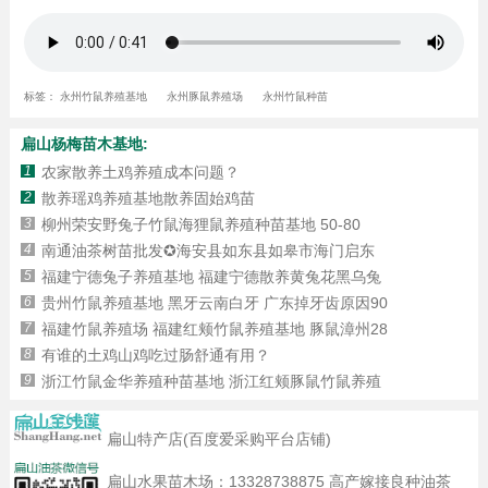
标签：
永州竹鼠养殖基地
永州豚鼠养殖场
永州竹鼠种苗
扁山杨梅苗木基地:
1
农家散养土鸡养殖成本问题？
2
散养瑶鸡养殖基地散养固始鸡苗
3
​​柳州荣安野兔子竹鼠海狸鼠养殖种苗基地 50-80
4
南通油茶树苗批发✪海安县如东县如皋市海门启东
5
福建宁德兔子养殖基地 福建宁德散养黄兔花黑乌兔
6
贵州竹鼠养殖基地 黑牙云南白牙 广东掉牙齿原因90
7
福建竹鼠养殖场 福建红颊竹鼠养殖基地 豚鼠漳州28
8
有谁的土鸡山鸡吃过肠舒通有用？
9
浙江竹鼠金华养殖种苗基地 浙江红颊豚鼠竹鼠养殖
扁山特产店(百度爱采购平台店铺)
扁山水果苗木场：
13328738875
高产嫁接良种油茶